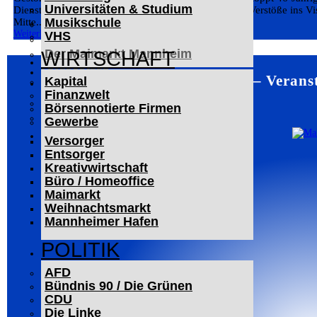
Universitäten & Studium
Der Mannheimer Wasserturm
Dienstagabend in Heidelberg gleich wegen mehrerer Verstöße ins Visie
Musikschule
Mitte...
Das Technoseum Mannheim
Weiterlesen
VHS
Die Alte Feuerwache
Der Maimarkt Mannheim
WIRTSCHAFT
LESERBRIEFE
Mannheim – Veranst
Kapital
ARCHIV
Finanzwelt
Das Neueste
Börsennotierte Firmen
Leitartikel
Gewerbe
WERBUNG
Versorger
Entsorger
Kreativwirtschaft
Büro / Homeoffice
Maimarkt
Weihnachtsmarkt
Mannheimer Hafen
POLITIK
AFD
Bündnis 90 / Die Grünen
CDU
Die Linke