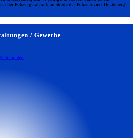
r der Polizei geraten. Eine Streife des Polizeireviers Heidelberg-
altungen / Gewerbe