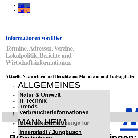
Folgen
Folgen
Informationen von Hier
Termine, Adressen, Vereine,
Lokalpolitik, Berichte und
Wirtschaftsinformationen
Aktuelle Nachrichten und Berichte aus Mannheim und Ludwigshafen
ALLGEMEINES
Natur & Umwelt
IT Technik
Trends
Verbraucherinformationen
< UKRAINE >
MANNHEIM
Kommunale Fahrzeuge für
Czernowitz
Innenstadt / Jungbusch
Nutzfahrzeuge für Czernowitz
Reifenserie in Schwetzingen