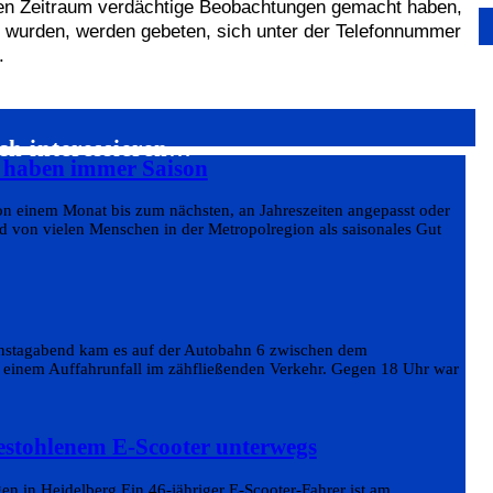
ten Zeitraum verdächtige Beobachtungen gemacht haben,
 wurden, werden gebeten, sich unter der Telefonnummer
.
ch interessieren…
s haben immer Saison
on einem Monat bis zum nächsten, an Jahreszeiten angepasst oder
 von vielen Menschen in der Metropolregion als saisonales Gut
enstagabend kam es auf der Autobahn 6 zwischen dem
inem Auffahrunfall im zähfließenden Verkehr. Gegen 18 Uhr war
estohlenem E-Scooter unterwegs
en in Heidelberg Ein 46-jähriger E-Scooter-Fahrer ist am