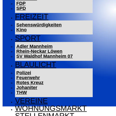
FDP
SPD
FREIZEIT
Sehenswürdigkeiten
Kino
SPORT
Adler Mannheim
Rhein-Neckar Löwen
SV Waldhof Mannheim 07
BLAULICHT
Polizei
Feuerwehr
Rotes Kreuz
Johaniter
THW
VEREINE
WOHNUNGSMARKT
STELLENMARKT