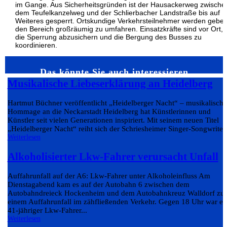
im Gange. Aus Sicherheitsgründen ist der Hausackerweg zwische
dem Teufelkanzelweg und der Schlierbacher Landstraße bis auf
Weiteres gesperrt. Ortskundige Verkehrsteilnehmer werden gebet
den Bereich großräumig zu umfahren. Einsatzkräfte sind vor Ort,
die Sperrung abzusichern und die Bergung des Busses zu
koordinieren.
Das könnte Sie auch interessieren…
Musikalische Liebeserklärung an Heidelberg
Hartmut Büchner veröffentlicht „Heidelberger Nacht“ – musikalische
Hommage an die Neckarstadt Heidelberg hat Künstlerinnen und
Künstler seit vielen Generationen inspiriert. Mit seinem neuen Titel
„Heidelberger Nacht“ reiht sich der Schriesheimer Singer-Songwriter.
Weiterlesen
Alkoholisierter Lkw-Fahrer verursacht Unfall
Auffahrunfall auf der A6: Lkw-Fahrer unter Alkoholeinfluss Am
Dienstagabend kam es auf der Autobahn 6 zwischen dem
Autobahndreieck Hockenheim und dem Autobahnkreuz Walldorf zu
einem Auffahrunfall im zähfließenden Verkehr. Gegen 18 Uhr war ei
41-jähriger Lkw-Fahrer...
Weiterlesen