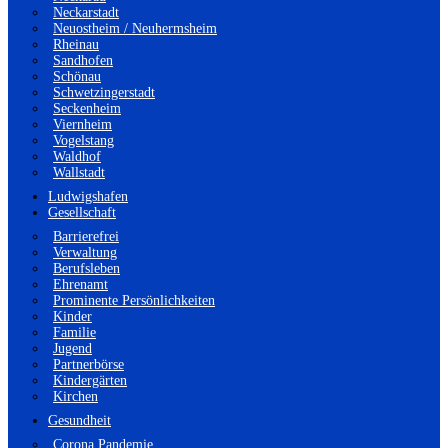
Neckarstadt
Neuostheim / Neuhermsheim
Rheinau
Sandhofen
Schönau
Schwetzingerstadt
Seckenheim
Viernheim
Vogelstang
Waldhof
Wallstadt
Ludwigshafen
Gesellschaft
Barrierefrei
Verwaltung
Berufsleben
Ehrenamt
Prominente Persönlichkeiten
Kinder
Familie
Jugend
Partnerbörse
Kindergärten
Kirchen
Gesundheit
Corona Pandemie