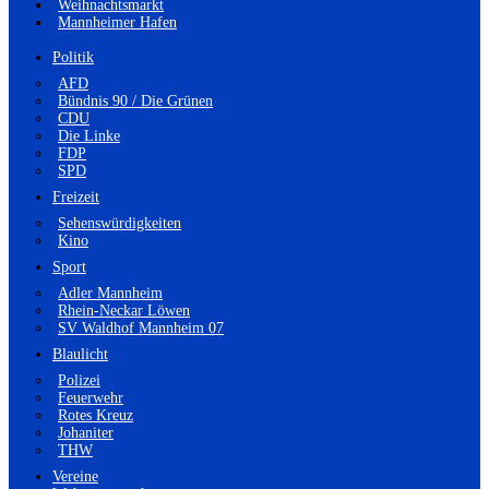
Weihnachtsmarkt
Mannheimer Hafen
Politik
AFD
Bündnis 90 / Die Grünen
CDU
Die Linke
FDP
SPD
Freizeit
Sehenswürdigkeiten
Kino
Sport
Adler Mannheim
Rhein-Neckar Löwen
SV Waldhof Mannheim 07
Blaulicht
Polizei
Feuerwehr
Rotes Kreuz
Johaniter
THW
Vereine