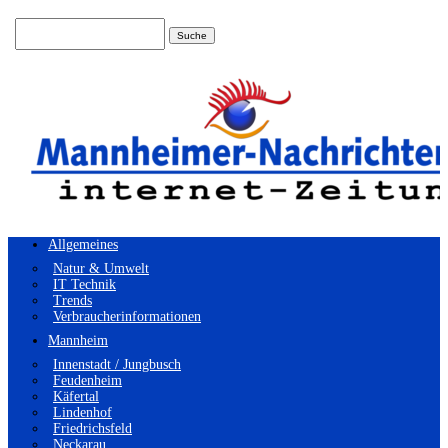
Suchen
nach:
Allgemeines
Natur & Umwelt
IT Technik
Trends
Verbraucherinformationen
Mannheim
Innenstadt / Jungbusch
Feudenheim
Käfertal
Lindenhof
Friedrichsfeld
Neckarau