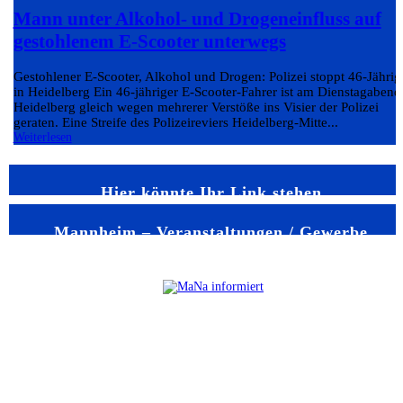
Mann unter Alkohol- und Drogeneinfluss auf
gestohlenem E-Scooter unterwegs
Gestohlener E-Scooter, Alkohol und Drogen: Polizei stoppt 46-Jährig
in Heidelberg Ein 46-jähriger E-Scooter-Fahrer ist am Dienstagabend
Heidelberg gleich wegen mehrerer Verstöße ins Visier der Polizei
geraten. Eine Streife des Polizeireviers Heidelberg-Mitte...
Weiterlesen
Hier könnte Ihr Link stehen
Mannheim – Veranstaltungen / Gewerbe