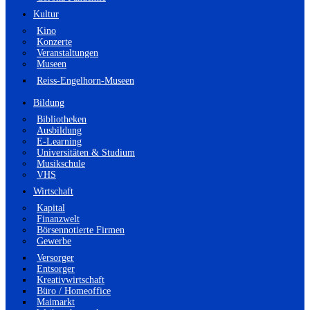
Kultur
Kino
Konzerte
Veranstaltungen
Museen
Reiss-Engelhorn-Museen
Bildung
Bibliotheken
Ausbildung
E-Learning
Universitäten & Studium
Musikschule
VHS
Wirtschaft
Kapital
Finanzwelt
Börsennotierte Firmen
Gewerbe
Versorger
Entsorger
Kreativwirtschaft
Büro / Homeoffice
Maimarkt