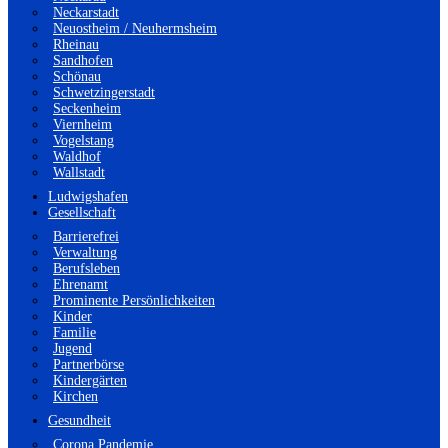
Neckarstadt
Neuostheim / Neuhermsheim
Rheinau
Sandhofen
Schönau
Schwetzingerstadt
Seckenheim
Viernheim
Vogelstang
Waldhof
Wallstadt
Ludwigshafen
Gesellschaft
Barrierefrei
Verwaltung
Berufsleben
Ehrenamt
Prominente Persönlichkeiten
Kinder
Familie
Jugend
Partnerbörse
Kindergärten
Kirchen
Gesundheit
Corona Pandemie