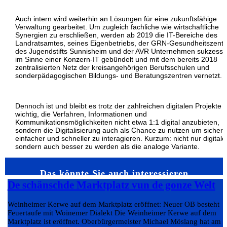
Auch intern wird weiterhin an Lösungen für eine zukunftsfähige
Verwaltung gearbeitet. Um zugleich fachliche wie wirtschaftliche
Synergien zu erschließen, werden ab 2019 die IT-Bereiche des
Landratsamtes, seines Eigenbetriebs, der GRN-Gesundheitszentr
des Jugendstifts Sunnisheim und der AVR Unternehmen sukzessi
im Sinne einer Konzern-IT gebündelt und mit dem bereits 2018
zentralisierten Netz der kreisangehörigen Berufsschulen und
sonderpädagogischen Bildungs- und Beratungszentren vernetzt.
Dennoch ist und bleibt es trotz der zahlreichen digitalen Projekte
wichtig, die Verfahren, Informationen und
Kommunikationsmöglichkeiten nicht etwa 1:1 digital anzubieten,
sondern die Digitalisierung auch als Chance zu nutzen um sichere
einfacher und schneller zu interagieren. Kurzum: nicht nur digitale
sondern auch besser zu werden als die analoge Variante.
Das könnte Sie auch interessieren…
De schänschde Marktplatz vun de gonze Welt
Weinheimer Kerwe auf dem Marktplatz eröffnet: Neuer OB besteht
Feuertaufe mit Woinemer Dialekt Die Weinheimer Kerwe auf dem
Marktplatz ist eröffnet. Oberbürgermeister Michael Möslang hat am