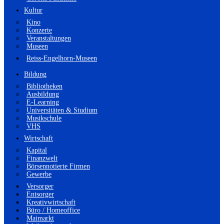
Kultur
Kino
Konzerte
Veranstaltungen
Museen
Reiss-Engelhorn-Museen
Bildung
Bibliotheken
Ausbildung
E-Learning
Universitäten & Studium
Musikschule
VHS
Wirtschaft
Kapital
Finanzwelt
Börsennotierte Firmen
Gewerbe
Versorger
Entsorger
Kreativwirtschaft
Büro / Homeoffice
Maimarkt