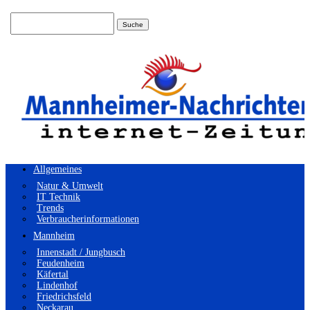
Suchen
nach:
Allgemeines
Natur & Umwelt
IT Technik
Trends
Verbraucherinformationen
Mannheim
Innenstadt / Jungbusch
Feudenheim
Käfertal
Lindenhof
Friedrichsfeld
Neckarau