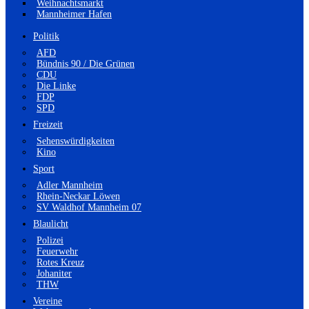
Weihnachtsmarkt
Mannheimer Hafen
Politik
AFD
Bündnis 90 / Die Grünen
CDU
Die Linke
FDP
SPD
Freizeit
Sehenswürdigkeiten
Kino
Sport
Adler Mannheim
Rhein-Neckar Löwen
SV Waldhof Mannheim 07
Blaulicht
Polizei
Feuerwehr
Rotes Kreuz
Johaniter
THW
Vereine