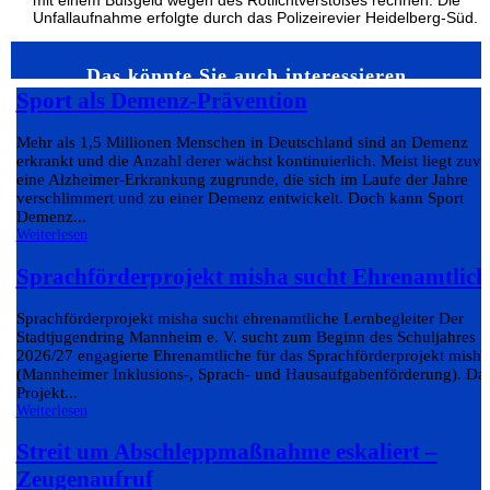
mit einem Bußgeld wegen des Rotlichtverstoßes rechnen. Die
Unfallaufnahme erfolgte durch das Polizeirevier Heidelberg-Süd.
Das könnte Sie auch interessieren…
Sport als Demenz-Prävention
Mehr als 1,5 Millionen Menschen in Deutschland sind an Demenz
erkrankt und die Anzahl derer wächst kontinuierlich. Meist liegt zuvo
eine Alzheimer-Erkrankung zugrunde, die sich im Laufe der Jahre
verschlimmert und zu einer Demenz entwickelt. Doch kann Sport
Demenz...
Weiterlesen
Sprachförderprojekt misha sucht Ehrenamtlich
Sprachförderprojekt misha sucht ehrenamtliche Lernbegleiter Der
Stadtjugendring Mannheim e. V. sucht zum Beginn des Schuljahres
2026/27 engagierte Ehrenamtliche für das Sprachförderprojekt misha
(Mannheimer Inklusions-, Sprach- und Hausaufgabenförderung). Da
Projekt...
Weiterlesen
Streit um Abschleppmaßnahme eskaliert –
Zeugenaufruf