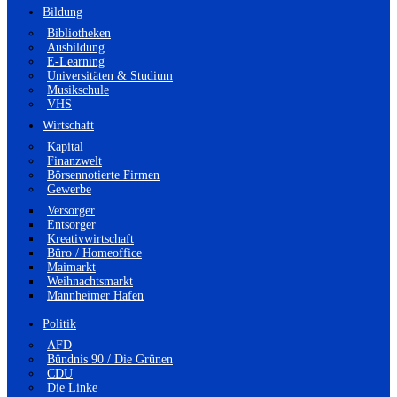
Bildung
Bibliotheken
Ausbildung
E-Learning
Universitäten & Studium
Musikschule
VHS
Wirtschaft
Kapital
Finanzwelt
Börsennotierte Firmen
Gewerbe
Versorger
Entsorger
Kreativwirtschaft
Büro / Homeoffice
Maimarkt
Weihnachtsmarkt
Mannheimer Hafen
Politik
AFD
Bündnis 90 / Die Grünen
CDU
Die Linke