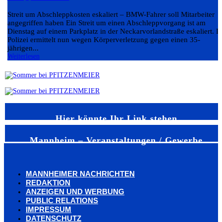
Streit um Abschleppkosten eskaliert – BMW-Fahrer soll Mitarbeiter
angegriffen haben Ein Streit um einen Abschleppvorgang ist am
Dienstag auf einem Parkplatz in der Neckarvorlandstraße eskaliert. D
Polizei ermittelt nun wegen Körperverletzung gegen einen 35-
jährigen...
Weiterlesen
Hier könnte Ihr Link stehen
Mannheim – Veranstaltungen / Gewerbe
MANNHEIMER NACHRICHTEN
REDAKTION
ANZEIGEN UND WERBUNG
PUBLIC RELATIONS
IMPRESSUM
DATENSCHUTZ