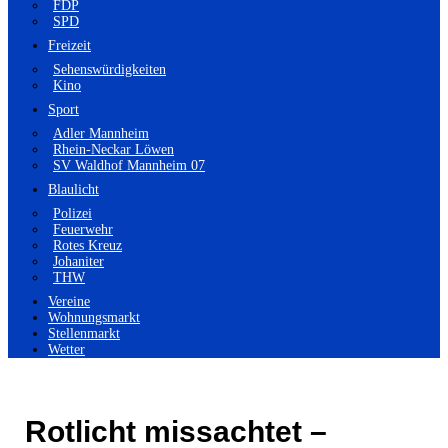
FDP
SPD
Freizeit
Sehenswürdigkeiten
Kino
Sport
Adler Mannheim
Rhein-Neckar Löwen
SV Waldhof Mannheim 07
Blaulicht
Polizei
Feuerwehr
Rotes Kreuz
Johaniter
THW
Vereine
Wohnungsmarkt
Stellenmarkt
Wetter
Rotlicht missachtet –