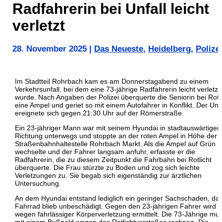
Radfahrerin bei Unfall leicht
verletzt
28. November 2025
|
Das Neueste
,
Heidelberg
,
Polize
Im Stadtteil Rohrbach kam es am Donnerstagabend zu einem
Verkehrsunfall, bei dem eine 73-jährige Radfahrerin leicht verletzt
wurde. Nach Angaben der Polizei überquerte die Seniorin bei Rotli
eine Ampel und geriet so mit einem Autofahrer in Konflikt. Der Unfa
ereignete sich gegen 21:30 Uhr auf der Römerstraße.
Ein 23-jähriger Mann war mit seinem Hyundai in stadtauswärtiger
Richtung unterwegs und stoppte an der roten Ampel in Höhe der
Straßenbahnhaltestelle Rohrbach Markt. Als die Ampel auf Grün
wechselte und der Fahrer langsam anfuhr, erfasste er die
Radfahrerin, die zu diesem Zeitpunkt die Fahrbahn bei Rotlicht
überquerte. Die Frau stürzte zu Boden und zog sich leichte
Verletzungen zu. Sie begab sich eigenständig zur ärztlichen
Untersuchung.
An dem Hyundai entstand lediglich ein geringer Sachschaden, da
Fahrrad blieb unbeschädigt. Gegen den 23-jährigen Fahrer wird 
wegen fahrlässiger Körperverletzung ermittelt. Die 73-Jährige mu