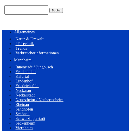
Suchen
nach:
Allgemeines
Natur & Umwelt
IT Technik
Trends
Verbraucherinformationen
Mannheim
Innenstadt / Jungbusch
Feudenheim
Käfertal
Lindenhof
Friedrichsfeld
Neckarau
Neckarstadt
Neuostheim / Neuhermsheim
Rheinau
Sandhofen
Schönau
Schwetzingerstadt
Seckenheim
Viernheim