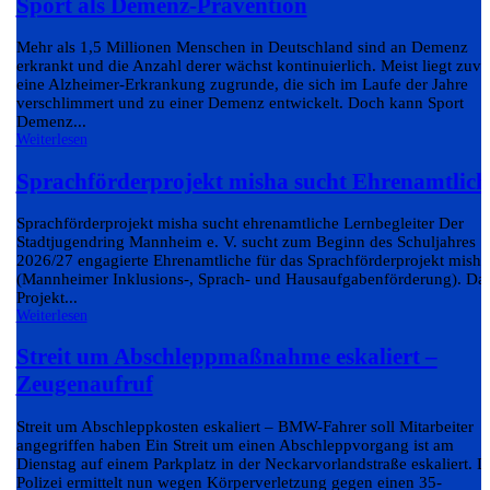
Sport als Demenz-Prävention
Mehr als 1,5 Millionen Menschen in Deutschland sind an Demenz
erkrankt und die Anzahl derer wächst kontinuierlich. Meist liegt zuvo
eine Alzheimer-Erkrankung zugrunde, die sich im Laufe der Jahre
verschlimmert und zu einer Demenz entwickelt. Doch kann Sport
Demenz...
Weiterlesen
Sprachförderprojekt misha sucht Ehrenamtlich
Sprachförderprojekt misha sucht ehrenamtliche Lernbegleiter Der
Stadtjugendring Mannheim e. V. sucht zum Beginn des Schuljahres
2026/27 engagierte Ehrenamtliche für das Sprachförderprojekt misha
(Mannheimer Inklusions-, Sprach- und Hausaufgabenförderung). Da
Projekt...
Weiterlesen
Streit um Abschleppmaßnahme eskaliert –
Zeugenaufruf
Streit um Abschleppkosten eskaliert – BMW-Fahrer soll Mitarbeiter
angegriffen haben Ein Streit um einen Abschleppvorgang ist am
Dienstag auf einem Parkplatz in der Neckarvorlandstraße eskaliert. D
Polizei ermittelt nun wegen Körperverletzung gegen einen 35-