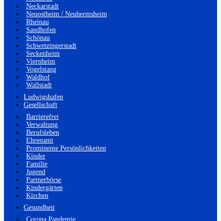
Neckarstadt
Neuostheim / Neuhermsheim
Rheinau
Sandhofen
Schönau
Schwetzingerstadt
Seckenheim
Viernheim
Vogelstang
Waldhof
Wallstadt
Ludwigshafen
Gesellschaft
Barrierefrei
Verwaltung
Berufsleben
Ehrenamt
Prominente Persönlichkeiten
Kinder
Familie
Jugend
Partnerbörse
Kindergärten
Kirchen
Gesundheit
Corona Pandemie