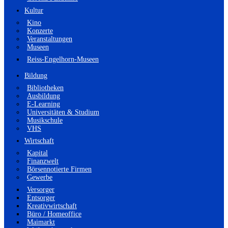
Kultur
Kino
Konzerte
Veranstaltungen
Museen
Reiss-Engelhorn-Museen
Bildung
Bibliotheken
Ausbildung
E-Learning
Universitäten & Studium
Musikschule
VHS
Wirtschaft
Kapital
Finanzwelt
Börsennotierte Firmen
Gewerbe
Versorger
Entsorger
Kreativwirtschaft
Büro / Homeoffice
Maimarkt