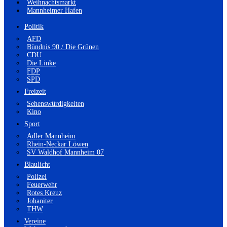
Weihnachtsmarkt
Mannheimer Hafen
Politik
AFD
Bündnis 90 / Die Grünen
CDU
Die Linke
FDP
SPD
Freizeit
Sehenswürdigkeiten
Kino
Sport
Adler Mannheim
Rhein-Neckar Löwen
SV Waldhof Mannheim 07
Blaulicht
Polizei
Feuerwehr
Rotes Kreuz
Johaniter
THW
Vereine