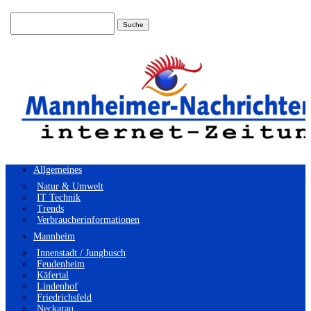
Suchen
nach:
Allgemeines
Natur & Umwelt
IT Technik
Trends
Verbraucherinformationen
Mannheim
Innenstadt / Jungbusch
Feudenheim
Käfertal
Lindenhof
Friedrichsfeld
Neckarau