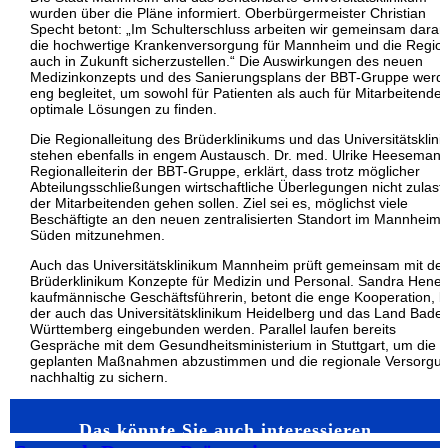
wurden über die Pläne informiert. Oberbürgermeister Christian
Specht betont: „Im Schulterschluss arbeiten wir gemeinsam daran
die hochwertige Krankenversorgung für Mannheim und die Regio
auch in Zukunft sicherzustellen.“ Die Auswirkungen des neuen
Medizinkonzepts und des Sanierungsplans der BBT-Gruppe werd
eng begleitet, um sowohl für Patienten als auch für Mitarbeitende
optimale Lösungen zu finden.
Die Regionalleitung des Brüderklinikums und das Universitätsklin
stehen ebenfalls in engem Austausch. Dr. med. Ulrike Heesemann
Regionalleiterin der BBT-Gruppe, erklärt, dass trotz möglicher
Abteilungsschließungen wirtschaftliche Überlegungen nicht zulast
der Mitarbeitenden gehen sollen. Ziel sei es, möglichst viele
Beschäftigte an den neuen zentralisierten Standort im Mannheime
Süden mitzunehmen.
Auch das Universitätsklinikum Mannheim prüft gemeinsam mit d
Brüderklinikum Konzepte für Medizin und Personal. Sandra Henek
kaufmännische Geschäftsführerin, betont die enge Kooperation, b
der auch das Universitätsklinikum Heidelberg und das Land Bade
Württemberg eingebunden werden. Parallel laufen bereits
Gespräche mit dem Gesundheitsministerium in Stuttgart, um die
geplanten Maßnahmen abzustimmen und die regionale Versorgu
nachhaltig zu sichern.
Das könnte Sie auch interessieren…