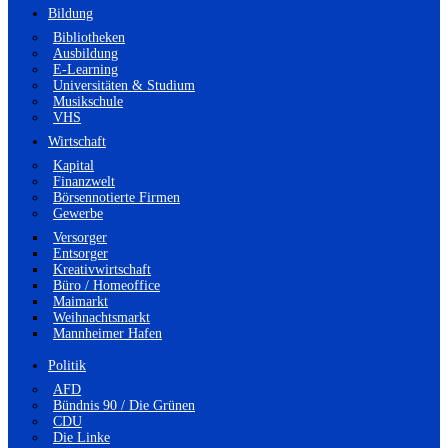
Bildung
Bibliotheken
Ausbildung
E-Learning
Universitäten & Studium
Musikschule
VHS
Wirtschaft
Kapital
Finanzwelt
Börsennotierte Firmen
Gewerbe
Versorger
Entsorger
Kreativwirtschaft
Büro / Homeoffice
Maimarkt
Weihnachtsmarkt
Mannheimer Hafen
Politik
AFD
Bündnis 90 / Die Grünen
CDU
Die Linke