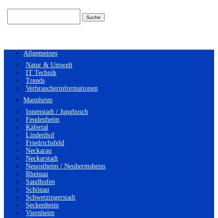
Suchen
nach:
Allgemeines
Natur & Umwelt
IT Technik
Trends
Verbraucherinformationen
Mannheim
Innenstadt / Jungbusch
Feudenheim
Käfertal
Lindenhof
Friedrichsfeld
Neckarau
Neckarstadt
Neuostheim / Neuhermsheim
Rheinau
Sandhofen
Schönau
Schwetzingerstadt
Seckenheim
Viernheim