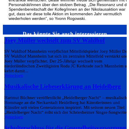
erkrankte Menschen. Beate Wimmer freute sich gemeinsam mit d
Personalrät/innen über den stolzen Betrag. „Die Resonanz und di
Spendenbereitschaft der Kolleg/innen an der Nikolausaktion war 
gut, dass wir diese tolle Aktion im kommenden Jahr vermutlich
wiederholen werden“, so Yvonn Rogowski.
Das könnte Sie auch interessieren…
Joey Müller wechselt zum SV Waldhof
SV Waldhof Mannheim verpflichtet Mittelfeldspieler Joey Müller Der
SV Waldhof Mannheim hat sich im zentralen Mittelfeld verstärkt und
Joey Müller verpflichtet. Der 25-Jährige wechselt vom
niederländischen Zweitligisten Roda JC Kerkrade nach Mannheim u
kehrt damit...
Weiterlesen
Musikalische Liebeserklärung an Heidelberg
Hartmut Büchner veröffentlicht „Heidelberger Nacht“ – musikalische
Hommage an die Neckarstadt Heidelberg hat Künstlerinnen und
Künstler seit vielen Generationen inspiriert. Mit seinem neuen Titel
„Heidelberger Nacht“ reiht sich der Schriesheimer Singer-Songwriter.
Weiterlesen
Schulterschluss für die Gesundheitsversorgung 