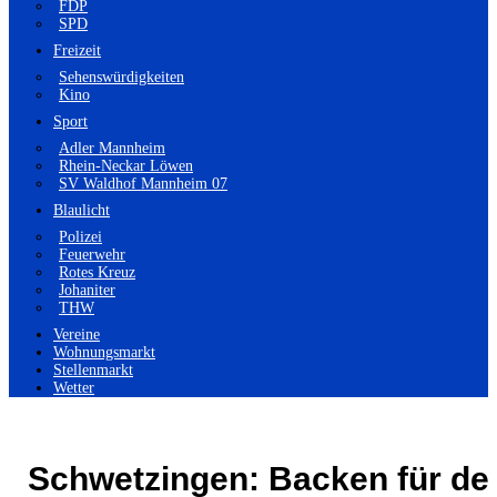
FDP
SPD
Freizeit
Sehenswürdigkeiten
Kino
Sport
Adler Mannheim
Rhein-Neckar Löwen
SV Waldhof Mannheim 07
Blaulicht
Polizei
Feuerwehr
Rotes Kreuz
Johaniter
THW
Vereine
Wohnungsmarkt
Stellenmarkt
Wetter
Schwetzingen: Backen für de