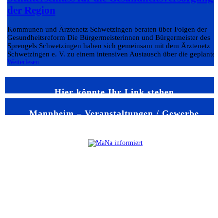
der Region
Kommunen und Ärztenetz Schwetzingen beraten über Folgen der
Gesundheitsreform Die Bürgermeisterinnen und Bürgermeister des
Sprengels Schwetzingen haben sich gemeinsam mit dem Ärztenetz
Schwetzingen e. V. zu einem intensiven Austausch über die geplante.
Weiterlesen
Hier könnte Ihr Link stehen
Mannheim – Veranstaltungen / Gewerbe