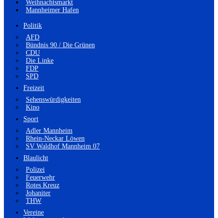
Weihnachtsmarkt
Mannheimer Hafen
Politik
AFD
Bündnis 90 / Die Grünen
CDU
Die Linke
FDP
SPD
Freizeit
Sehenswürdigkeiten
Kino
Sport
Adler Mannheim
Rhein-Neckar Löwen
SV Waldhof Mannheim 07
Blaulicht
Polizei
Feuerwehr
Rotes Kreuz
Johaniter
THW
Vereine