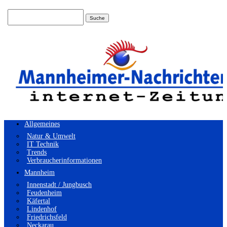
Suchen
nach:
Allgemeines
Natur & Umwelt
IT Technik
Trends
Verbraucherinformationen
Mannheim
Innenstadt / Jungbusch
Feudenheim
Käfertal
Lindenhof
Friedrichsfeld
Neckarau