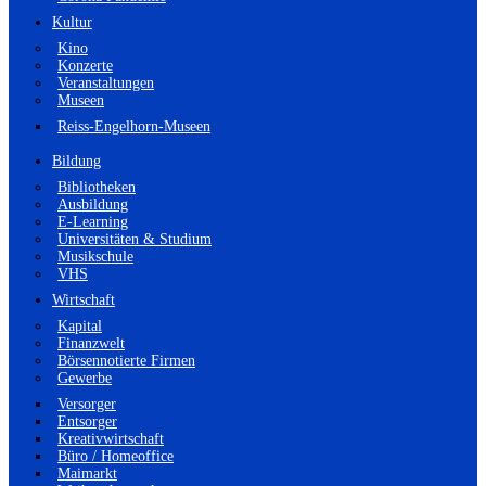
Kultur
Kino
Konzerte
Veranstaltungen
Museen
Reiss-Engelhorn-Museen
Bildung
Bibliotheken
Ausbildung
E-Learning
Universitäten & Studium
Musikschule
VHS
Wirtschaft
Kapital
Finanzwelt
Börsennotierte Firmen
Gewerbe
Versorger
Entsorger
Kreativwirtschaft
Büro / Homeoffice
Maimarkt