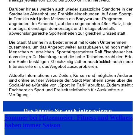
freitags jeweils von 19:00 bis 20:00 Uhr trainiert wird.
Darüber hinaus werden auch wieder zusätzliche Standorte in den
Stadtteilen Almenhof und Franklin eingebunden. Auf dem Sportpla
in Franklin wird jeden Mittwoch ein Bodyworkout-Programm
angeboten. Im Almenhof, auf dem sogenannten 48er-Platz, finden
montags, dienstags, donnerstags und freitags ebenfalls
abwechslungsreiche Sporteinheiten zur gleichen Uhrzeit statt.
Die Stadt Mannheim arbeitet erneut mit lokalen Unternehmen
zusammen, um das Angebot weiter auszubauen und noch mehr
Menschen zu erreichen. Sportbürgermeister Ralf Eisenhauer beto
dass die große Nachfrage und die hohe Teilnehmerzahl den Erfol
der Reihe bestätigen. Gleichzeitig lädt er ausdrücklich auch neue
Interessierte ein, das Angebot auszuprobieren.
Aktuelle Informationen zu Zeiten, Kursen und möglichen Änderun
sind online auf der Webseite der Stadt Mannheim sowie über die
Social-Media-Kanäle von „Sport im Park“ abrufbar. Zudem steht d
Fachbereich Sport und Freizeit telefonisch für Auskünfte zur
Verfügung.
Das könnte Sie auch interessieren…
Sommer bei Pfitzenmeier: Fitness und Wellness
haben immer Saison