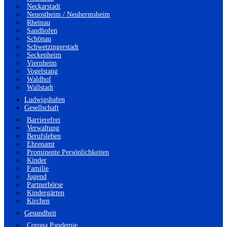
Neckarstadt
Neuostheim / Neuhermsheim
Rheinau
Sandhofen
Schönau
Schwetzingerstadt
Seckenheim
Viernheim
Vogelstang
Waldhof
Wallstadt
Ludwigshafen
Gesellschaft
Barrierefrei
Verwaltung
Berufsleben
Ehrenamt
Prominente Persönlichkeiten
Kinder
Familie
Jugend
Partnerbörse
Kindergärten
Kirchen
Gesundheit
Corona Pandemie