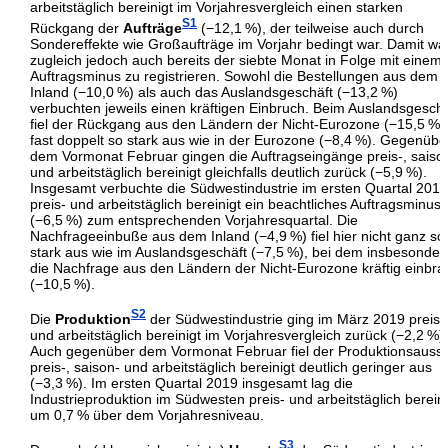
arbeitstäglich bereinigt im Vorjahresvergleich einen starken
S1
Rückgang der
Aufträge
(−12,1 %), der teilweise auch durch
Sondereffekte wie Großaufträge im Vorjahr bedingt war. Damit wa
zugleich jedoch auch bereits der siebte Monat in Folge mit einem
Auftragsminus zu registrieren. Sowohl die Bestellungen aus dem
Inland (−10,0 %) als auch das Auslandsgeschäft (−13,2 %)
verbuchten jeweils einen kräftigen Einbruch. Beim Auslandsgeschä
fiel der Rückgang aus den Ländern der Nicht-Eurozone (−15,5 %)
fast doppelt so stark aus wie in der Eurozone (−8,4 %). Gegenübe
dem Vormonat Februar gingen die Auftragseingänge preis-, saiso
und arbeitstäglich bereinigt gleichfalls deutlich zurück (−5,9 %).
Insgesamt verbuchte die Südwestindustrie im ersten Quartal 2019
preis- und arbeitstäglich bereinigt ein beachtliches Auftragsminus
(−6,5 %) zum entsprechenden Vorjahresquartal. Die
Nachfrageeinbuße aus dem Inland (−4,9 %) fiel hier nicht ganz so
stark aus wie im Auslandsgeschäft (−7,5 %), bei dem insbesonder
die Nachfrage aus den Ländern der Nicht-Eurozone kräftig einbra
(−10,5 %).
S2
Die
Produktion
der Südwestindustrie ging im März 2019 preis-
und arbeitstäglich bereinigt im Vorjahresvergleich zurück (−2,2 %).
Auch gegenüber dem Vormonat Februar fiel der Produktionsauss
preis-, saison- und arbeitstäglich bereinigt deutlich geringer aus
(−3,3 %). Im ersten Quartal 2019 insgesamt lag die
Industrieproduktion im Südwesten preis- und arbeitstäglich bereini
um 0,7 % über dem Vorjahresniveau.
S3