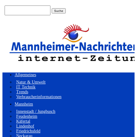
Suchen
nach:
Allgemeines
Natur & Umwelt
IT Technik
Trends
Verbraucherinformationen
Mannheim
Innenstadt / Jungbusch
Feudenheim
Käfertal
Lindenhof
Friedrichsfeld
Neckarau