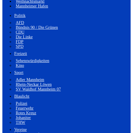
Weihnachtsmarkt
Mannheimer Hafen
Politik
AFD
Bündnis 90 / Die Grünen
CDU
Die Linke
FDP
SPD
Freizeit
Sehenswürdigkeiten
Kino
Sport
Adler Mannheim
Rhein-Neckar Löwen
SV Waldhof Mannheim 07
Blaulicht
Polizei
Feuerwehr
Rotes Kreuz
Johaniter
THW
Vereine