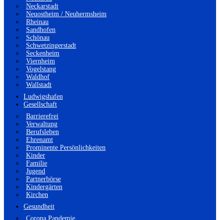
Neckarstadt
Neuostheim / Neuhermsheim
Rheinau
Sandhofen
Schönau
Schwetzingerstadt
Seckenheim
Viernheim
Vogelstang
Waldhof
Wallstadt
Ludwigshafen
Gesellschaft
Barrierefrei
Verwaltung
Berufsleben
Ehrenamt
Prominente Persönlichkeiten
Kinder
Familie
Jugend
Partnerbörse
Kindergärten
Kirchen
Gesundheit
Corona Pandemie