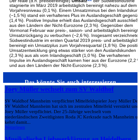
Der reale (d.h. preisbereinigte)
Umsatz
der Südwestindustrie
stagnierte im März 2019 arbeitstäglich bereinigt nahezu auf dem
Vorjahresniveau (0,1 %). Einem Umsatzminus bei den Inlandskun
(−1,5 %) stand ein verhaltenes Plus im Auslandsgeschäft gegenüb
(1,4 %). Positive Impulse erhielt das Auslandsgeschäft ausschließl
aus den Ländern der Nicht-Eurozone (2,3 %). Gegenüber dem
Vormonat Februar war preis-, saison- und arbeitstäglich bereinigt 
Umsatzrückgang zu verbuchen (−2,6 %). Insgesamt verzeichnete 
Südwestindustrie im ersten Quartal 2019 preis- und arbeitstäglich
bereinigt ein Umsatzplus zum Vorjahresquartal (1,8 %). Die positi
Umsatzentwicklung ging etwas stärker von den Auslandskunden
(2,3 %) aus als vom Inlandsgeschäft (1,0 %). Die verhaltenen
Impulse im Auslandsgeschäft kamen hier aus der Eurozone (2,2 
und aus den Ländern der Nicht-Eurozone (2,3 %).
Das könnte Sie auch interessieren…
Joey Müller wechselt zum SV Waldhof
SV Waldhof Mannheim verpflichtet Mittelfeldspieler Joey Müller Der
SV Waldhof Mannheim hat sich im zentralen Mittelfeld verstärkt und
Joey Müller verpflichtet. Der 25-Jährige wechselt vom
niederländischen Zweitligisten Roda JC Kerkrade nach Mannheim u
kehrt damit...
Weiterlesen
Musikalische Liebeserklärung an Heidelberg