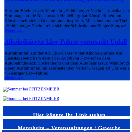
Hartmut Büchner veröffentlicht „Heidelberger Nacht“ – musikalische
Hommage an die Neckarstadt Heidelberg hat Künstlerinnen und
Künstler seit vielen Generationen inspiriert. Mit seinem neuen Titel
„Heidelberger Nacht“ reiht sich der Schriesheimer Singer-Songwriter.
Weiterlesen
Alkoholisierter Lkw-Fahrer verursacht Unfall
Auffahrunfall auf der A6: Lkw-Fahrer unter Alkoholeinfluss Am
Dienstagabend kam es auf der Autobahn 6 zwischen dem
Autobahndreieck Hockenheim und dem Autobahnkreuz Walldorf zu
einem Auffahrunfall im zähfließenden Verkehr. Gegen 18 Uhr war ei
41-jähriger Lkw-Fahrer...
Weiterlesen
Hier könnte Ihr Link stehen
Mannheim – Veranstaltungen / Gewerbe