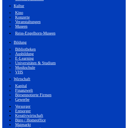
Kultur
Kino
Konzerte
Veranstaltungen
Museen
Reiss-Engelhorn-Museen
Bildung
Bibliotheken
Ausbildung
E-Learning
Universitäten & Studium
Musikschule
VHS
Wirtschaft
Kapital
Finanzwelt
Börsennotierte Firmen
Gewerbe
Versorger
Entsorger
Kreativwirtschaft
Büro / Homeoffice
Maimarkt