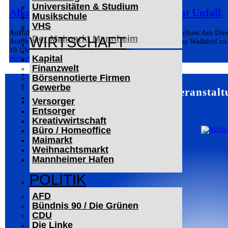
Universitäten & Studium
Der Mannheimer Wasserturm
Alkoholisierter Lkw-Fahrer verursacht Unfall
Musikschule
Das Technoseum Mannheim
VHS
Die Alte Feuerwache
Auffahrunfall auf der A6: Lkw-Fahrer unter Alkoholeinfluss Am Di
Der Maimarkt Mannheim
WIRTSCHAFT
Autobahndreieck Hockenheim und dem Autobahnkreuz Walldorf zu e
18 Uhr war ein 41-jähriger Lkw-Fahrer...
LESERBRIEFE
Kapital
Weiterlesen
ARCHIV
Finanzwelt
Das Neueste
Börsennotierte Firmen
Leitartikel
Gewerbe
Mannheim – Veranstalt
WERBUNG
Versorger
Entsorger
Kreativwirtschaft
Büro / Homeoffice
Maimarkt
Weihnachtsmarkt
Mannheimer Hafen
POLITIK
AFD
Bündnis 90 / Die Grünen
CDU
Die Linke