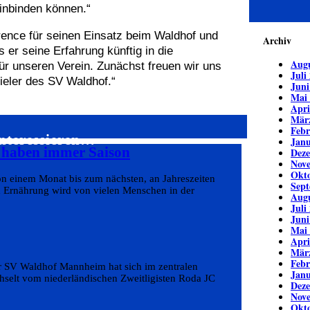
einbinden können.“
rence für seinen Einsatz beim Waldhof und
Archiv
s er seine Erfahrung künftig in die
Augu
ür unseren Verein. Zunächst freuen wir uns
Juli
ieler des SV Waldhof.“
Juni
Mai
Apri
Mär
Febr
interessieren…
Janu
s haben immer Saison
Dez
Nov
Okto
on einem Monat bis zum nächsten, an Jahreszeiten
Sept
d Ernährung wird von vielen Menschen in der
Augu
Juli
Juni
Mai
Apri
Mär
Febr
er SV Waldhof Mannheim hat sich im zentralen
Janu
echselt vom niederländischen Zweitligisten Roda JC
Dez
Nov
Okto