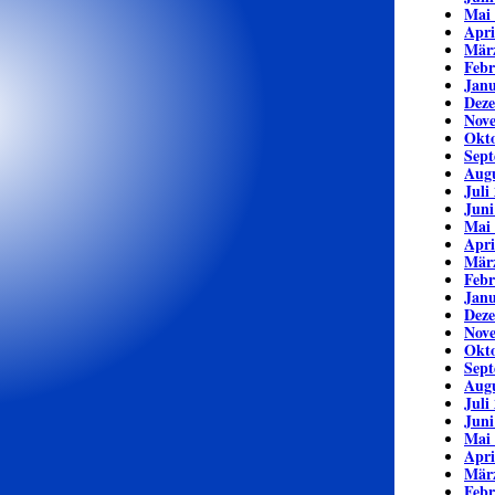
Mai
Apri
Mär
Febr
Janu
Dez
Nov
Okto
Sept
Augu
Juli
Juni
Mai
Apri
Mär
Febr
Janu
Dez
Nov
Okto
Sept
Augu
Juli
Juni
Mai
Apri
Mär
Febr