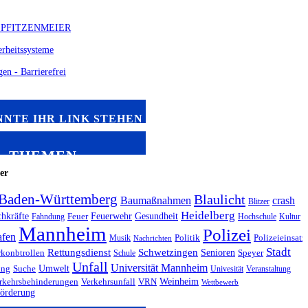
NNTE IHR LINK STEHEN
THEMEN
er
Baden-Württemberg
Blaulicht
Baumaßnahmen
crash
Blitzer
Heidelberg
chkräfte
Feuerwehr
Gesundheit
Fahndung
Feuer
Hochschule
Kultur
Mannheim
Polizei
afen
Musik
Politik
Polizeieinsatz
Nachrichten
Stadt
Rettungsdienst
Schwetzingen
Senioren
konbtrollen
Schule
Speyer
Unfall
Universität Mannheim
Umwelt
ing
Suche
Univesität
Veranstaltung
Weinheim
rkehrsbehinderungen
Verkehrsunfall
VRN
Wettbewerb
förderung