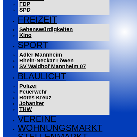
FDP
SPD
FREIZEIT
Sehenswürdigkeiten
Kino
SPORT
Adler Mannheim
Rhein-Neckar Löwen
SV Waldhof Mannheim 07
BLAULICHT
Polizei
Feuerwehr
Rotes Kreuz
Johaniter
THW
VEREINE
WOHNUNGSMARKT
STELLENMARKT