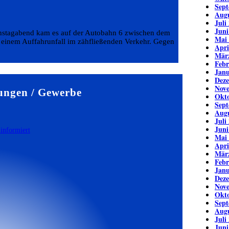
Sept
Augu
Juli
Juni
enstagabend kam es auf der Autobahn 6 zwischen dem
Mai
inem Auffahrunfall im zähfließenden Verkehr. Gegen
Apri
Mär
Febr
Janu
Dez
Nov
ungen / Gewerbe
Okto
Sept
Augu
Juli
Juni
Mai
Apri
Mär
Febr
Janu
Dez
Nov
Okto
Sept
Augu
Juli
Juni