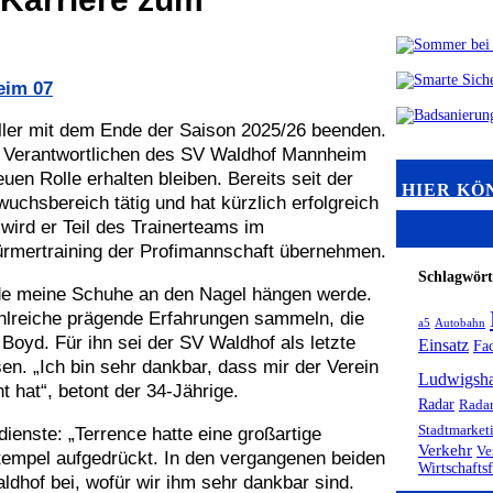
eim 07
aller mit dem Ende der Saison 2025/26 beenden.
en Verantwortlichen des SV Waldhof Mannheim
euen Rolle erhalten bleiben. Bereits seit der
HIER KÖ
chsbereich tätig und hat kürzlich erfolgreich
wird er Teil des Trainerteams im
ürmertraining der Profimannschaft übernehmen.
Schlagwört
nde meine Schuhe an den Nagel hängen werde.
zahlreiche prägende Erfahrungen sammeln, die
a5
Autobahn
oyd. Für ihn sei der SV Waldhof als letzte
Einsatz
Fa
en. „Ich bin sehr dankbar, dass mir der Verein
Ludwigsh
t hat“, betont der 34-Jährige.
Radar
Radar
Stadtmarket
enste: „Terrence hatte eine großartige
Verkehr
Ve
Stempel aufgedrückt. In den vergangenen beiden
Wirtschafts
dhof bei, wofür wir ihm sehr dankbar sind.