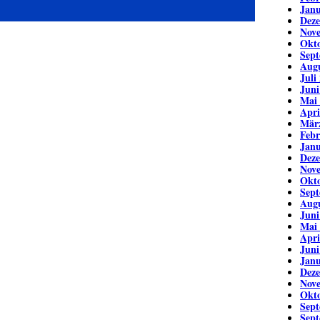
Janu
Dez
Nov
Okto
Sept
Augu
Juli
Juni
Mai
Apri
Mär
Febr
Janu
Dez
Nov
Okto
Sept
Augu
Juni
Mai
Apri
Juni
Janu
Dez
Nov
Okto
Sept
Sept