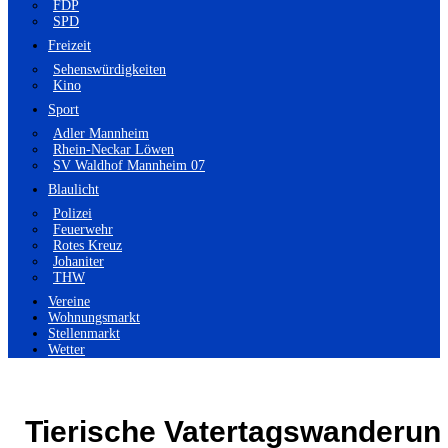
FDP
SPD
Freizeit
Sehenswürdigkeiten
Kino
Sport
Adler Mannheim
Rhein-Neckar Löwen
SV Waldhof Mannheim 07
Blaulicht
Polizei
Feuerwehr
Rotes Kreuz
Johaniter
THW
Vereine
Wohnungsmarkt
Stellenmarkt
Wetter
Tierische Vatertagswanderun