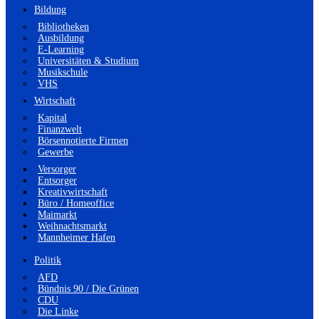
Bildung
Bibliotheken
Ausbildung
E-Learning
Universitäten & Studium
Musikschule
VHS
Wirtschaft
Kapital
Finanzwelt
Börsennotierte Firmen
Gewerbe
Versorger
Entsorger
Kreativwirtschaft
Büro / Homeoffice
Maimarkt
Weihnachtsmarkt
Mannheimer Hafen
Politik
AFD
Bündnis 90 / Die Grünen
CDU
Die Linke