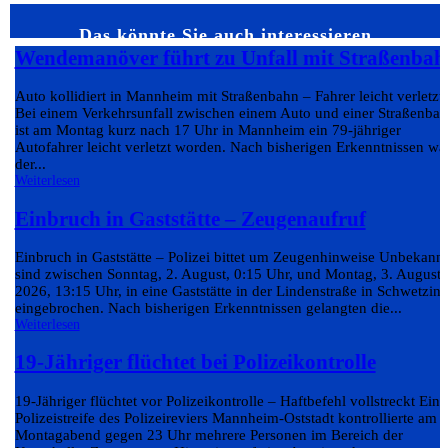
Das könnte Sie auch interessieren…
Wendemanöver führt zu Unfall mit Straßenbah
Auto kollidiert in Mannheim mit Straßenbahn – Fahrer leicht verletzt
Bei einem Verkehrsunfall zwischen einem Auto und einer Straßenba
ist am Montag kurz nach 17 Uhr in Mannheim ein 79-jähriger
Autofahrer leicht verletzt worden. Nach bisherigen Erkenntnissen wa
der...
Weiterlesen
Einbruch in Gaststätte – Zeugenaufruf
Einbruch in Gaststätte – Polizei bittet um Zeugenhinweise Unbekann
sind zwischen Sonntag, 2. August, 0:15 Uhr, und Montag, 3. August
2026, 13:15 Uhr, in eine Gaststätte in der Lindenstraße in Schwetzin
eingebrochen. Nach bisherigen Erkenntnissen gelangten die...
Weiterlesen
19-Jähriger flüchtet bei Polizeikontrolle
19-Jähriger flüchtet vor Polizeikontrolle – Haftbefehl vollstreckt Eine
Polizeistreife des Polizeireviers Mannheim-Oststadt kontrollierte am
Montagabend gegen 23 Uhr mehrere Personen im Bereich der