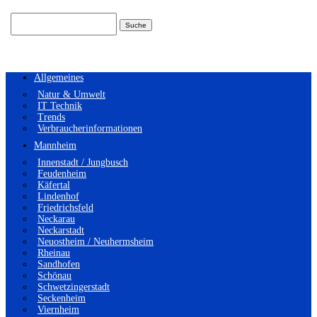
Suchen
nach:
Allgemeines
Natur & Umwelt
IT Technik
Trends
Verbraucherinformationen
Mannheim
Innenstadt / Jungbusch
Feudenheim
Käfertal
Lindenhof
Friedrichsfeld
Neckarau
Neckarstadt
Neuostheim / Neuhermsheim
Rheinau
Sandhofen
Schönau
Schwetzingerstadt
Seckenheim
Viernheim