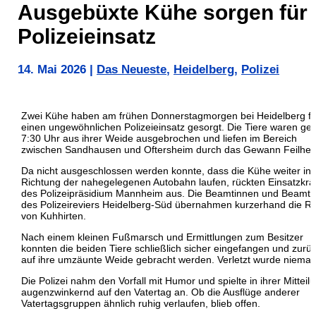
Ausgebüxte Kühe sorgen für
Polizeieinsatz
14. Mai 2026
|
Das Neueste
,
Heidelberg
,
Polizei
Zwei Kühe haben am frühen Donnerstagmorgen bei
Heidelberg
fü
einen ungewöhnlichen Polizeieinsatz gesorgt. Die Tiere waren ge
7:30 Uhr aus ihrer Weide ausgebrochen und liefen im Bereich
zwischen
Sandhausen
und
Oftersheim
durch das Gewann Feilhec
Da nicht ausgeschlossen werden konnte, dass die Kühe weiter in
Richtung der nahegelegenen Autobahn laufen, rückten Einsatzkrä
des
Polizeipräsidium Mannheim
aus. Die Beamtinnen und Beamt
des Polizeireviers Heidelberg-Süd übernahmen kurzerhand die Ro
von Kuhhirten.
Nach einem kleinen Fußmarsch und Ermittlungen zum Besitzer
konnten die beiden Tiere schließlich sicher eingefangen und zurü
auf ihre umzäunte Weide gebracht werden. Verletzt wurde nieman
Die Polizei nahm den Vorfall mit Humor und spielte in ihrer Mitteil
augenzwinkernd auf den Vatertag an. Ob die Ausflüge anderer
Vatertagsgruppen ähnlich ruhig verlaufen, blieb offen.