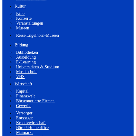
Kultur
Kino
Konzerte
Veranstaltungen
Museen
Reiss-Engelhorn-Museen
Bildung
Bibliotheken
Ausbildung
E-Learning
Universitäten & Studium
Musikschule
VHS
Wirtschaft
Kapital
Finanzwelt
Börsennotierte Firmen
Gewerbe
Versorger
Entsorger
Kreativwirtschaft
Büro / Homeoffice
Maimarkt