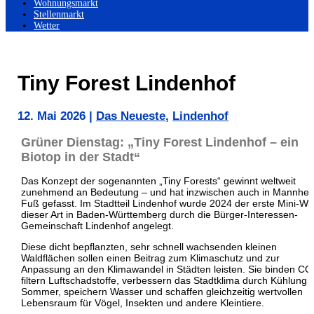
Wohnungsmarkt
Stellenmarkt
Wetter
Tiny Forest Lindenhof
12. Mai 2026
|
Das Neueste
,
Lindenhof
Grüner Dienstag: „Tiny Forest Lindenhof – ein
Biotop in der Stadt“
Das Konzept der sogenannten „Tiny Forests“ gewinnt weltweit
zunehmend an Bedeutung – und hat inzwischen auch in
Mannhei
Fuß gefasst. Im Stadtteil Lindenhof wurde 2024 der erste Mini-Wa
dieser Art in
Baden-Württemberg
durch die Bürger-Interessen-
Gemeinschaft Lindenhof angelegt.
Diese dicht bepflanzten, sehr schnell wachsenden kleinen
Waldflächen sollen einen Beitrag zum Klimaschutz und zur
Anpassung an den Klimawandel in Städten leisten. Sie binden CO
filtern Luftschadstoffe, verbessern das Stadtklima durch Kühlung 
Sommer, speichern Wasser und schaffen gleichzeitig wertvollen
Lebensraum für Vögel, Insekten und andere Kleintiere.