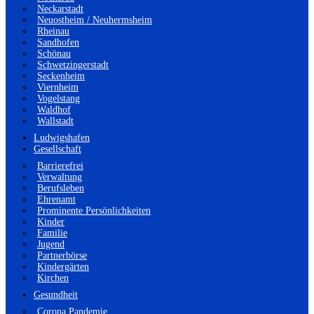
Neckarstadt
Neuostheim / Neuhermsheim
Rheinau
Sandhofen
Schönau
Schwetzingerstadt
Seckenheim
Viernheim
Vogelstang
Waldhof
Wallstadt
Ludwigshafen
Gesellschaft
Barrierefrei
Verwaltung
Berufsleben
Ehrenamt
Prominente Persönlichkeiten
Kinder
Familie
Jugend
Partnerbörse
Kindergärten
Kirchen
Gesundheit
Corona Pandemie