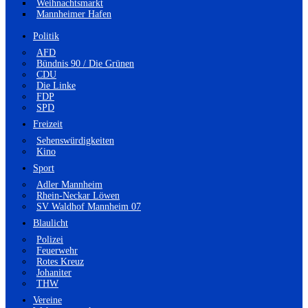
Weihnachtsmarkt
Mannheimer Hafen
Politik
AFD
Bündnis 90 / Die Grünen
CDU
Die Linke
FDP
SPD
Freizeit
Sehenswürdigkeiten
Kino
Sport
Adler Mannheim
Rhein-Neckar Löwen
SV Waldhof Mannheim 07
Blaulicht
Polizei
Feuerwehr
Rotes Kreuz
Johaniter
THW
Vereine