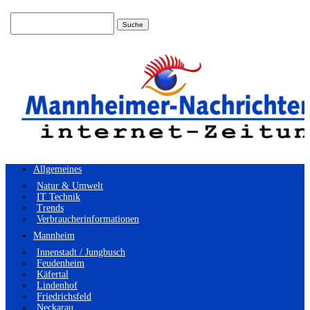
Suchen
nach:
Allgemeines
Natur & Umwelt
IT Technik
Trends
Verbraucherinformationen
Mannheim
Innenstadt / Jungbusch
Feudenheim
Käfertal
Lindenhof
Friedrichsfeld
Neckarau