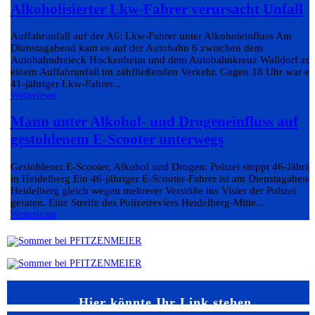
Alkoholisierter Lkw-Fahrer verursacht Unfall
Auffahrunfall auf der A6: Lkw-Fahrer unter Alkoholeinfluss Am
Dienstagabend kam es auf der Autobahn 6 zwischen dem
Autobahndreieck Hockenheim und dem Autobahnkreuz Walldorf zu
einem Auffahrunfall im zähfließenden Verkehr. Gegen 18 Uhr war ei
41-jähriger Lkw-Fahrer...
Weiterlesen
Mann unter Alkohol- und Drogeneinfluss auf
gestohlenem E-Scooter unterwegs
Gestohlener E-Scooter, Alkohol und Drogen: Polizei stoppt 46-Jährig
in Heidelberg Ein 46-jähriger E-Scooter-Fahrer ist am Dienstagabend
Heidelberg gleich wegen mehrerer Verstöße ins Visier der Polizei
geraten. Eine Streife des Polizeireviers Heidelberg-Mitte...
Weiterlesen
Hier könnte Ihr Link stehen