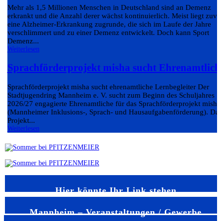
Mehr als 1,5 Millionen Menschen in Deutschland sind an Demenz
erkrankt und die Anzahl derer wächst kontinuierlich. Meist liegt zuvo
eine Alzheimer-Erkrankung zugrunde, die sich im Laufe der Jahre
verschlimmert und zu einer Demenz entwickelt. Doch kann Sport
Demenz...
Weiterlesen
Sprachförderprojekt misha sucht Ehrenamtlich
Sprachförderprojekt misha sucht ehrenamtliche Lernbegleiter Der
Stadtjugendring Mannheim e. V. sucht zum Beginn des Schuljahres
2026/27 engagierte Ehrenamtliche für das Sprachförderprojekt misha
(Mannheimer Inklusions-, Sprach- und Hausaufgabenförderung). Da
Projekt...
Weiterlesen
Hier könnte Ihr Link stehen
Mannheim – Veranstaltungen / Gewerbe