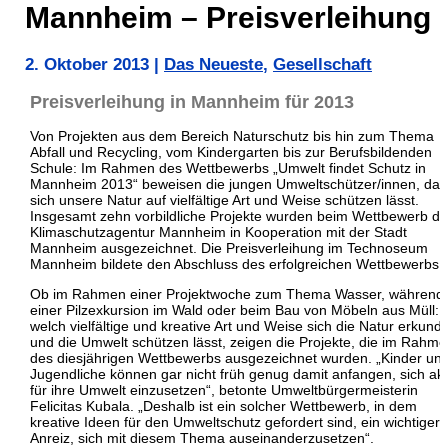
Mannheim – Preisverleihung
2. Oktober 2013
|
Das Neueste
,
Gesellschaft
Preisverleihung in Mannheim für 2013
Von Projekten aus dem Bereich Naturschutz bis hin zum Thema
Abfall und Recycling, vom Kindergarten bis zur Berufsbildenden
Schule: Im Rahmen des Wettbewerbs „Umwelt findet Schutz in
Mannheim 2013“ beweisen die jungen Umweltschützer/innen, das
sich unsere Natur auf vielfältige Art und Weise schützen lässt.
Insgesamt zehn vorbildliche Projekte wurden beim Wettbewerb de
Klimaschutzagentur Mannheim in Kooperation mit der Stadt
Mannheim ausgezeichnet. Die Preisverleihung im Technoseum
Mannheim bildete den Abschluss des erfolgreichen Wettbewerbs.
Ob im Rahmen einer Projektwoche zum Thema Wasser, während
einer Pilzexkursion im Wald oder beim Bau von Möbeln aus Müll: 
welch vielfältige und kreative Art und Weise sich die Natur erkund
und die Umwelt schützen lässt, zeigen die Projekte, die im Rahm
des diesjährigen Wettbewerbs ausgezeichnet wurden. „Kinder un
Jugendliche können gar nicht früh genug damit anfangen, sich akt
für ihre Umwelt einzusetzen“, betonte Umweltbürgermeisterin
Felicitas Kubala. „Deshalb ist ein solcher Wettbewerb, in dem
kreative Ideen für den Umweltschutz gefordert sind, ein wichtiger
Anreiz, sich mit diesem Thema auseinanderzusetzen“.