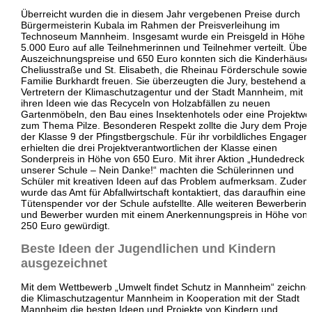
Überreicht wurden die in diesem Jahr vergebenen Preise durch
Bürgermeisterin Kubala im Rahmen der Preisverleihung im
Technoseum Mannheim. Insgesamt wurde ein Preisgeld in Höhe 
5.000 Euro auf alle Teilnehmerinnen und Teilnehmer verteilt. Über
Auszeichnungspreise und 650 Euro konnten sich die Kinderhäuse
Cheliusstraße und St. Elisabeth, die Rheinau Förderschule sowie 
Familie Burkhardt freuen. Sie überzeugten die Jury, bestehend au
Vertretern der Klimaschutzagentur und der Stadt Mannheim, mit
ihren Ideen wie das Recyceln von Holzabfällen zu neuen
Gartenmöbeln, den Bau eines Insektenhotels oder eine Projektw
zum Thema Pilze. Besonderen Respekt zollte die Jury dem Projek
der Klasse 9 der Pfingstbergschule. Für ihr vorbildliches Engage
erhielten die drei Projektverantwortlichen der Klasse einen
Sonderpreis in Höhe von 650 Euro. Mit ihrer Aktion „Hundedreck v
unserer Schule – Nein Danke!“ machten die Schülerinnen und
Schüler mit kreativen Ideen auf das Problem aufmerksam. Zudem
wurde das Amt für Abfallwirtschaft kontaktiert, das daraufhin einen
Tütenspender vor der Schule aufstellte. Alle weiteren Bewerberin
und Bewerber wurden mit einem Anerkennungspreis in Höhe von
250 Euro gewürdigt.
Beste Ideen der Jugendlichen und Kindern
ausgezeichnet
Mit dem Wettbewerb „Umwelt findet Schutz in Mannheim“ zeichne
die Klimaschutzagentur Mannheim in Kooperation mit der Stadt
Mannheim die besten Ideen und Projekte von Kindern und