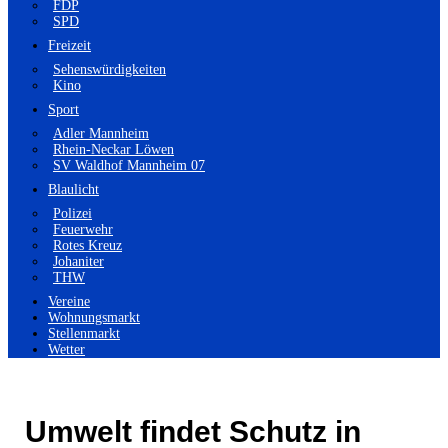
FDP
SPD
Freizeit
Sehenswürdigkeiten
Kino
Sport
Adler Mannheim
Rhein-Neckar Löwen
SV Waldhof Mannheim 07
Blaulicht
Polizei
Feuerwehr
Rotes Kreuz
Johaniter
THW
Vereine
Wohnungsmarkt
Stellenmarkt
Wetter
Umwelt findet Schutz in