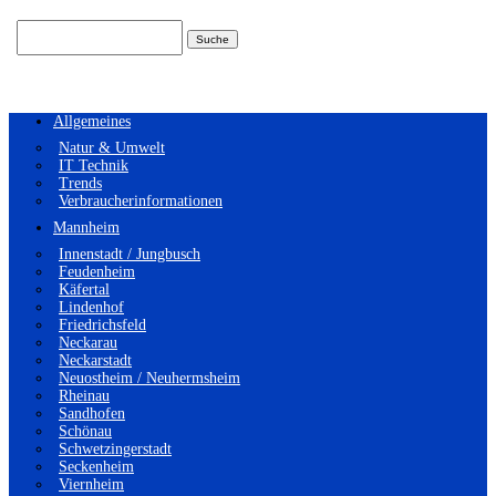
Suchen
nach:
Allgemeines
Natur & Umwelt
IT Technik
Trends
Verbraucherinformationen
Mannheim
Innenstadt / Jungbusch
Feudenheim
Käfertal
Lindenhof
Friedrichsfeld
Neckarau
Neckarstadt
Neuostheim / Neuhermsheim
Rheinau
Sandhofen
Schönau
Schwetzingerstadt
Seckenheim
Viernheim