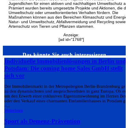
Jugendlichen für einen aktiven und nachhaltigen Umweltschutz au
Prämiert wurden bereits umgesetzte Projekte und Aktionen, die d
Umweltschutz oder umweltorientiertes Verhalten fördern. Die
Maßnahmen können aus den Bereichen Klimaschutz und Energie
Natur- und Umweltschutz, Abfallvermeidung und Recycling sowie
Artenschutz von Tieren und Pflanzen stammen.
Anzeige:
[ad id=“1768″]
Das könnte Sie auch interessieren…
Individuelle Immobilienlösungen in Berlin und
Potsdam: Die coming home Sales GmbH stellt
sich vor
Der Immobilienmarkt in der Metropolregion Berlin-Brandenburg geh
zu den dynamischsten und anspruchsvollsten in ganz Europa. Ob es
um den Erwerb einer exklusiven Eigentumswohnung im Herzen Berl
oder den Verkauf eines charmanten Einfamilienhauses in Potsdam ge
–...
Weiterlesen
Sport als Demenz-Prävention