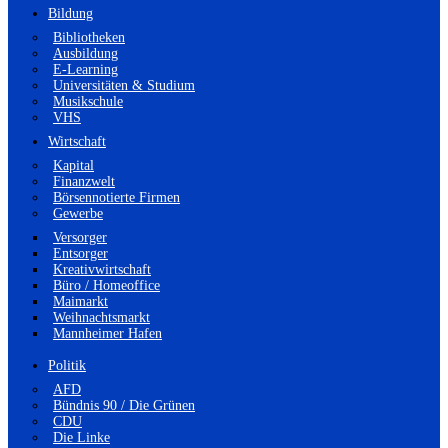
Bildung
Bibliotheken
Ausbildung
E-Learning
Universitäten & Studium
Musikschule
VHS
Wirtschaft
Kapital
Finanzwelt
Börsennotierte Firmen
Gewerbe
Versorger
Entsorger
Kreativwirtschaft
Büro / Homeoffice
Maimarkt
Weihnachtsmarkt
Mannheimer Hafen
Politik
AFD
Bündnis 90 / Die Grünen
CDU
Die Linke