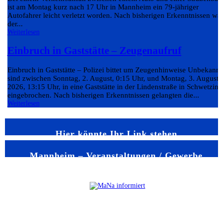
ist am Montag kurz nach 17 Uhr in Mannheim ein 79-jähriger
Autofahrer leicht verletzt worden. Nach bisherigen Erkenntnissen wa
der...
Weiterlesen
Einbruch in Gaststätte – Zeugenaufruf
Einbruch in Gaststätte – Polizei bittet um Zeugenhinweise Unbekann
sind zwischen Sonntag, 2. August, 0:15 Uhr, und Montag, 3. August
2026, 13:15 Uhr, in eine Gaststätte in der Lindenstraße in Schwetzin
eingebrochen. Nach bisherigen Erkenntnissen gelangten die...
Weiterlesen
Hier könnte Ihr Link stehen
Mannheim – Veranstaltungen / Gewerbe