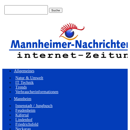
Suchen
nach:
Allgemeines
Natur & Umwelt
IT Technik
Trends
Verbraucherinformationen
Mannheim
Innenstadt / Jungbusch
Feudenheim
Käfertal
Lindenhof
Friedrichsfeld
Neckarau