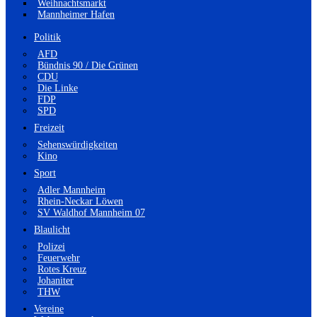
Weihnachtsmarkt
Mannheimer Hafen
Politik
AFD
Bündnis 90 / Die Grünen
CDU
Die Linke
FDP
SPD
Freizeit
Sehenswürdigkeiten
Kino
Sport
Adler Mannheim
Rhein-Neckar Löwen
SV Waldhof Mannheim 07
Blaulicht
Polizei
Feuerwehr
Rotes Kreuz
Johaniter
THW
Vereine