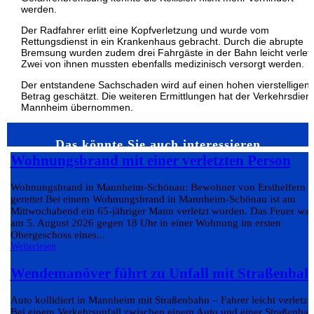
werden.
Der Radfahrer erlitt eine Kopfverletzung und wurde vom
Rettungsdienst in ein Krankenhaus gebracht. Durch die abrupte
Bremsung wurden zudem drei Fahrgäste in der Bahn leicht verletz
Zwei von ihnen mussten ebenfalls medizinisch versorgt werden.
Der entstandene Sachschaden wird auf einen hohen vierstelligen
Betrag geschätzt. Die weiteren Ermittlungen hat der Verkehrsdien
Mannheim übernommen.
Das könnte Sie auch interessieren…
Wohnungsbrand mit einer verletzten Person
Wohnungsbrand in Mannheim-Schönau: Bewohner von Ersthelfern
gerettet Bei einem Wohnungsbrand in Mannheim-Schönau ist am
Mittwochabend ein 65-jähriger Mann verletzt worden. Das Feuer war
am 5. August 2026 gegen 18 Uhr in einer Wohnung im ersten
Obergeschoss eines...
Weiterlesen
Wendemanöver führt zu Unfall mit Straßenbah
Auto kollidiert in Mannheim mit Straßenbahn – Fahrer leicht verletzt
Bei einem Verkehrsunfall zwischen einem Auto und einer Straßenba