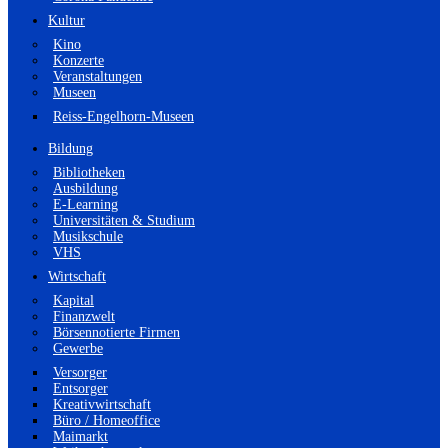
Kultur
Kino
Konzerte
Veranstaltungen
Museen
Reiss-Engelhorn-Museen
Bildung
Bibliotheken
Ausbildung
E-Learning
Universitäten & Studium
Musikschule
VHS
Wirtschaft
Kapital
Finanzwelt
Börsennotierte Firmen
Gewerbe
Versorger
Entsorger
Kreativwirtschaft
Büro / Homeoffice
Maimarkt