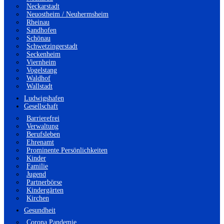
Neckarstadt
Neuostheim / Neuhermsheim
Rheinau
Sandhofen
Schönau
Schwetzingerstadt
Seckenheim
Viernheim
Vogelstang
Waldhof
Wallstadt
Ludwigshafen
Gesellschaft
Barrierefrei
Verwaltung
Berufsleben
Ehrenamt
Prominente Persönlichkeiten
Kinder
Familie
Jugend
Partnerbörse
Kindergärten
Kirchen
Gesundheit
Corona Pandemie