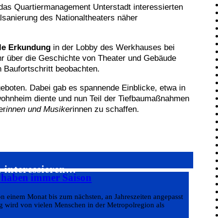
as Quartiermanagement Unterstadt interessierten
lsanierung des Nationaltheaters näher
elle Erkundung
in der Lobby des Werkhauses bei
hr über die Geschichte von Theater und Gebäude
n Baufortschritt beobachten.
eboten. Dabei gab es spannende Einblicke, etwa in
wohnheim diente und nun Teil der Tiefbaumaßnahmen
er
innen und Musiker
innen zu schaffen.
h interessieren…
s haben immer Saison
on einem Monat bis zum nächsten, an Jahreszeiten angepasst
g wird von vielen Menschen in der Metropolregion als