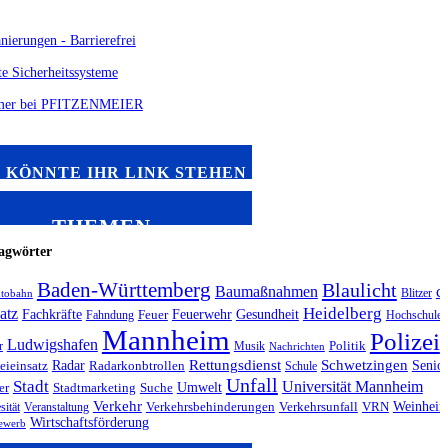
 KÖNNTE IHR LINK STEHEN
THEMEN
agwörter
Baden-Württemberg
Blaulicht
Baumaßnahmen
c
Blitzer
tobahn
Heidelberg
atz
Fachkräfte
Feuerwehr
Gesundheit
Fahndung
Feuer
Hochschule
Mannheim
Polizei
Ludwigshafen
r
Musik
Politik
Nachrichten
Radar
Rettungsdienst
Schwetzingen
Senio
eieinsatz
Radarkonbtrollen
Schule
Unfall
Stadt
Universität Mannheim
Umwelt
er
Stadtmarketing
Suche
Verkehr
Weinhei
sität
Veranstaltung
Verkehrsbehinderungen
Verkehrsunfall
VRN
Wirtschaftsförderung
ewerb