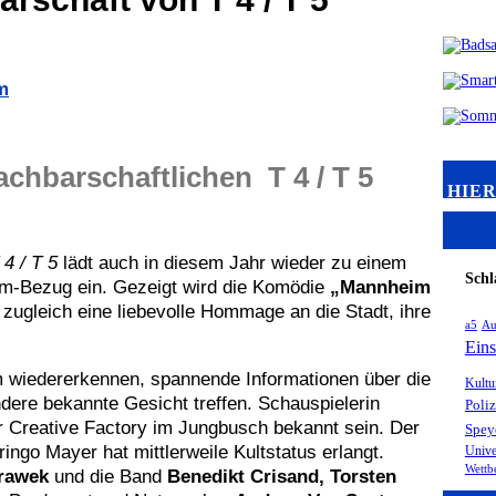
m
hbarschaftlichen T 4 / T 5
HIER
4 / T 5
lädt auch in diesem Jahr wieder zu einem
Schl
im-Bezug ein. Gezeigt wird die Komödie
„Mannheim
t zugleich eine liebevolle Hommage an die Stadt, ihre
a5
Au
Eins
 wiedererkennen, spannende Informationen über die
Kultu
ndere bekannte Gesicht treffen. Schauspielerin
Poliz
r Creative Factory im Jungbusch bekannt sein. Der
Spey
ngo Mayer hat mittlerweile Kultstatus erlangt.
Unive
Wettb
rawek
und die Band
Benedikt Crisand, Torsten