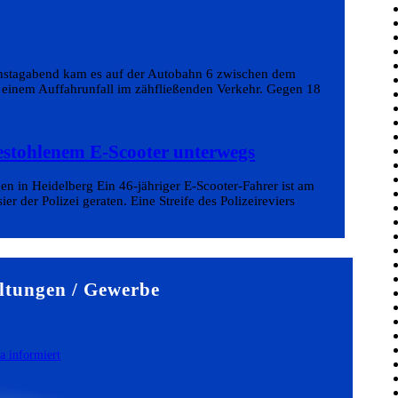
enstagabend kam es auf der Autobahn 6 zwischen dem
inem Auffahrunfall im zähfließenden Verkehr. Gegen 18
estohlenem E-Scooter unterwegs
en in Heidelberg Ein 46-jähriger E-Scooter-Fahrer ist am
r der Polizei geraten. Eine Streife des Polizeireviers
ltungen / Gewerbe