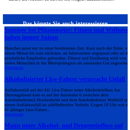
Das könnte Sie auch interessieren…
Sommer bei Pfitzenmeier: Fitness und Wellness
haben immer Saison
Manches passt nur zu einer bestimmten Zeit. Kurz nach der Ernte, v
einem Monat bis zum nächsten, an Jahreszeiten angepasst oder an da
persönliche Empfinden gebunden. Fitness und Ernährung wird von
vielen Menschen in der Metropolregion als saisonales Gut angesehen.
Weiterlesen
Alkoholisierter Lkw-Fahrer verursacht Unfall
Auffahrunfall auf der A6: Lkw-Fahrer unter Alkoholeinfluss Am
Dienstagabend kam es auf der Autobahn 6 zwischen dem
Autobahndreieck Hockenheim und dem Autobahnkreuz Walldorf zu
einem Auffahrunfall im zähfließenden Verkehr. Gegen 18 Uhr war ei
41-jähriger Lkw-Fahrer...
Weiterlesen
Mann unter Alkohol- und Drogeneinfluss auf