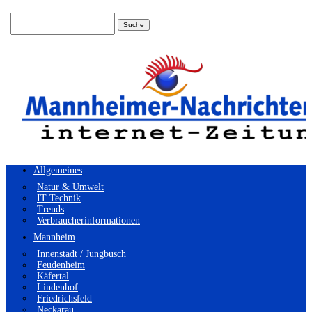
Suchen
nach:
Allgemeines
Natur & Umwelt
IT Technik
Trends
Verbraucherinformationen
Mannheim
Innenstadt / Jungbusch
Feudenheim
Käfertal
Lindenhof
Friedrichsfeld
Neckarau