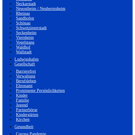
Neckarstadt
Neuostheim / Neuhermsheim
Rheinau
Sandhofen
Schönau
Schwetzingerstadt
Seckenheim
Viernheim
Vogelstang
Waldhof
Wallstadt
Ludwigshafen
Gesellschaft
Barrierefrei
Verwaltung
Berufsleben
Ehrenamt
Prominente Persönlichkeiten
Kinder
Familie
Jugend
Partnerbörse
Kindergärten
Kirchen
Gesundheit
Corona Pandemie