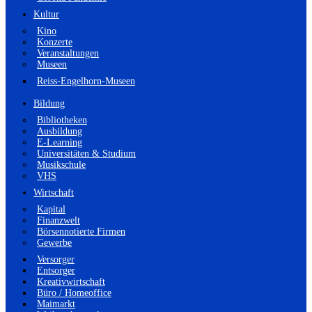
Kultur
Kino
Konzerte
Veranstaltungen
Museen
Reiss-Engelhorn-Museen
Bildung
Bibliotheken
Ausbildung
E-Learning
Universitäten & Studium
Musikschule
VHS
Wirtschaft
Kapital
Finanzwelt
Börsennotierte Firmen
Gewerbe
Versorger
Entsorger
Kreativwirtschaft
Büro / Homeoffice
Maimarkt