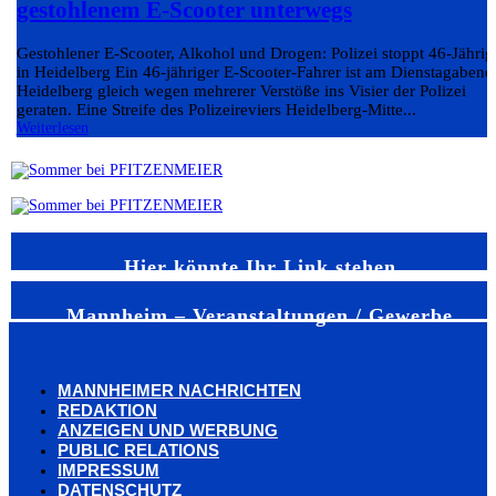
gestohlenem E-Scooter unterwegs
Gestohlener E-Scooter, Alkohol und Drogen: Polizei stoppt 46-Jährig
in Heidelberg Ein 46-jähriger E-Scooter-Fahrer ist am Dienstagabend
Heidelberg gleich wegen mehrerer Verstöße ins Visier der Polizei
geraten. Eine Streife des Polizeireviers Heidelberg-Mitte...
Weiterlesen
Hier könnte Ihr Link stehen
Mannheim – Veranstaltungen / Gewerbe
MANNHEIMER NACHRICHTEN
REDAKTION
ANZEIGEN UND WERBUNG
PUBLIC RELATIONS
IMPRESSUM
DATENSCHUTZ