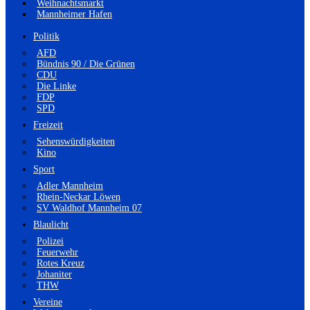
Weihnachtsmarkt
Mannheimer Hafen
Politik
AFD
Bündnis 90 / Die Grünen
CDU
Die Linke
FDP
SPD
Freizeit
Sehenswürdigkeiten
Kino
Sport
Adler Mannheim
Rhein-Neckar Löwen
SV Waldhof Mannheim 07
Blaulicht
Polizei
Feuerwehr
Rotes Kreuz
Johaniter
THW
Vereine