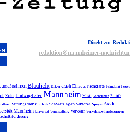
Direkt zur Redakti
redaktion@mannheimer-nachrichten.
EN
Blaulicht
aumaßnahmen
crash
Einsatz
Fachkräfte
Blitzer
Fahndung
Feuer
Mannheim
Ludwigshafen
ule
Kultur
Musik
Politik
Nachrichten
Stadt
Rettungsdienst
Schwetzingen
Senioren
rollen
Schule
Speyer
versität Mannheim
Verkehr
Univesität
Veranstaltung
Verkehrsbehinderungen
tschaftsförderung