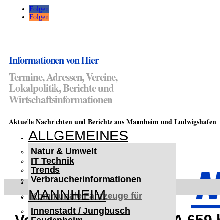
Folgen
Folgen
Informationen von Hier
Termine, Adressen, Vereine,
Lokalpolitik, Berichte und
Wirtschaftsinformationen
Aktuelle Nachrichten und Berichte aus Mannheim und Ludwigshafen
ALLGEMEINES
Natur & Umwelt
IT Technik
Trends
Verbraucherinformationen
< UKRAINE >
MANNHEIM
Kommunale Fahrzeuge für
Czernowitz
Innenstadt / Jungbusch
Nutzfahrzeuge für Czernowitz
Verkehrsunfall auf der A 659 