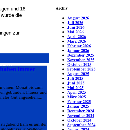
ZEITREISE
Archiv
eugen und 16
 wurde die
August 2026
Juli 2026
Juni 2026
Mai 2026
ungen zur
April 2026
März 2026
Februar 2026
Januar 2026
Dezember 2025
November 2025
eren…
Oktober 2025
s haben immer
September 2025
August 2025
Juli 2025
Juni 2025
Mai 2025
von einem Monat bis zum
April 2025
den gebunden. Fitness und
März 2025
nales Gut angesehen....
Februar 2025
Januar 2025
Dezember 2024
November 2024
Oktober 2024
September 2024
nstagabend kam es auf der
August 2024
utobahnkreuz Walldorf