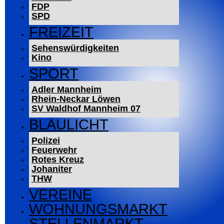
FDP
SPD
FREIZEIT
Sehenswürdigkeiten
Kino
SPORT
Adler Mannheim
Rhein-Neckar Löwen
SV Waldhof Mannheim 07
BLAULICHT
Polizei
Feuerwehr
Rotes Kreuz
Johaniter
THW
VEREINE
WOHNUNGSMARKT
STELLENMARKT