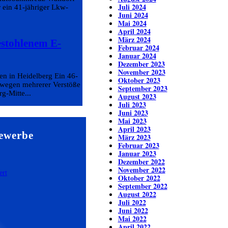
Juli 2024
 ein 41-jähriger Lkw-
Juni 2024
Mai 2024
April 2024
März 2024
estohlenem E-
Februar 2024
Januar 2024
Dezember 2023
November 2023
en in Heidelberg Ein 46-
Oktober 2023
h wegen mehrerer Verstöße
September 2023
rg-Mitte...
August 2023
Juli 2023
Juni 2023
Mai 2023
April 2023
ewerbe
März 2023
Februar 2023
Januar 2023
Dezember 2022
November 2022
Oktober 2022
September 2022
August 2022
Juli 2022
Juni 2022
Mai 2022
April 2022