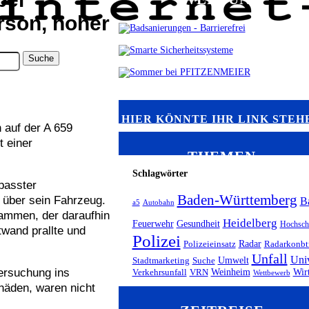
erson, hoher
HIER KÖNNTE IHR LINK STEH
 auf der A 659
 einer
THEMEN
Schlagwörter
epasster
Baden-Württemberg
 über sein Fahrzeug.
B
a5
Autobahn
sammen, der daraufhin
Heidelberg
Feuerwehr
Gesundheit
Hochsch
twand prallte und
Polizei
Radar
Polizeieinsatz
Radarkonbt
Unfall
Uni
Umwelt
Stadtmarketing
Suche
tersuchung ins
Weinheim
Wir
Verkehrsunfall
VRN
Wettbewerb
häden, waren nicht