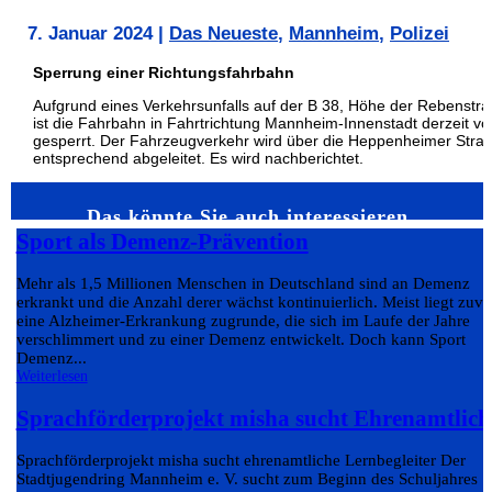
7. Januar 2024
|
Das Neueste
,
Mannheim
,
Polizei
Sperrung einer Richtungsfahrbahn
Aufgrund eines Verkehrsunfalls auf der B 38, Höhe der Rebenstra
ist die Fahrbahn in Fahrtrichtung Mannheim-Innenstadt derzeit vol
gesperrt. Der Fahrzeugverkehr wird über die Heppenheimer Stra
entsprechend abgeleitet. Es wird nachberichtet.
Das könnte Sie auch interessieren…
Sport als Demenz-Prävention
Mehr als 1,5 Millionen Menschen in Deutschland sind an Demenz
erkrankt und die Anzahl derer wächst kontinuierlich. Meist liegt zuvo
eine Alzheimer-Erkrankung zugrunde, die sich im Laufe der Jahre
verschlimmert und zu einer Demenz entwickelt. Doch kann Sport
Demenz...
Weiterlesen
Sprachförderprojekt misha sucht Ehrenamtlich
Sprachförderprojekt misha sucht ehrenamtliche Lernbegleiter Der
Stadtjugendring Mannheim e. V. sucht zum Beginn des Schuljahres