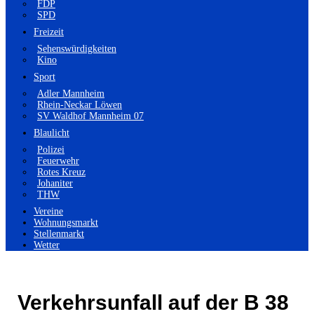
FDP
SPD
Freizeit
Sehenswürdigkeiten
Kino
Sport
Adler Mannheim
Rhein-Neckar Löwen
SV Waldhof Mannheim 07
Blaulicht
Polizei
Feuerwehr
Rotes Kreuz
Johaniter
THW
Vereine
Wohnungsmarkt
Stellenmarkt
Wetter
Verkehrsunfall auf der B 38