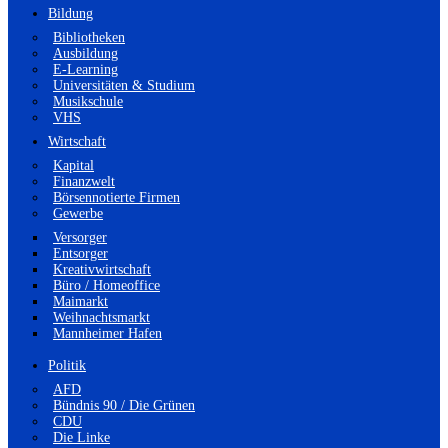
Bildung
Bibliotheken
Ausbildung
E-Learning
Universitäten & Studium
Musikschule
VHS
Wirtschaft
Kapital
Finanzwelt
Börsennotierte Firmen
Gewerbe
Versorger
Entsorger
Kreativwirtschaft
Büro / Homeoffice
Maimarkt
Weihnachtsmarkt
Mannheimer Hafen
Politik
AFD
Bündnis 90 / Die Grünen
CDU
Die Linke