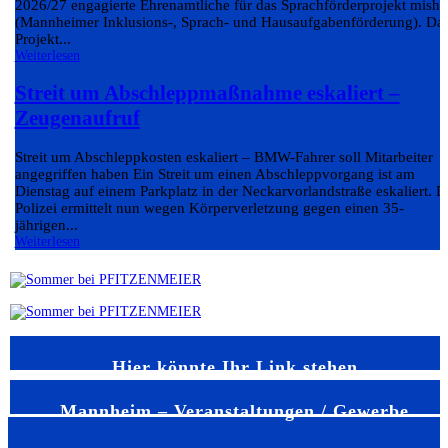
2026/27 engagierte Ehrenamtliche für das Sprachförderprojekt misha
(Mannheimer Inklusions-, Sprach- und Hausaufgabenförderung). Da
Projekt...
Weiterlesen
Streit um Abschleppmaßnahme eskaliert –
Zeugenaufruf
Streit um Abschleppkosten eskaliert – BMW-Fahrer soll Mitarbeiter
angegriffen haben Ein Streit um einen Abschleppvorgang ist am
Dienstag auf einem Parkplatz in der Neckarvorlandstraße eskaliert. D
Polizei ermittelt nun wegen Körperverletzung gegen einen 35-
jährigen...
Weiterlesen
Hier könnte Ihr Link stehen
Mannheim – Veranstaltungen / Gewerbe