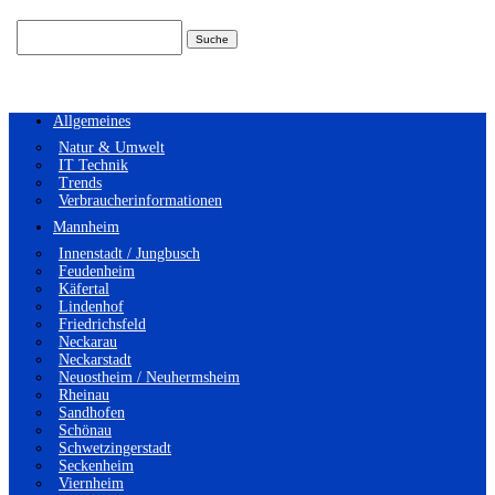
Suchen
nach:
Allgemeines
Natur & Umwelt
IT Technik
Trends
Verbraucherinformationen
Mannheim
Innenstadt / Jungbusch
Feudenheim
Käfertal
Lindenhof
Friedrichsfeld
Neckarau
Neckarstadt
Neuostheim / Neuhermsheim
Rheinau
Sandhofen
Schönau
Schwetzingerstadt
Seckenheim
Viernheim