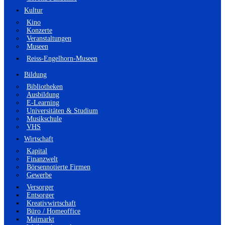
Kultur
Kino
Konzerte
Veranstaltungen
Museen
Reiss-Engelhorn-Museen
Bildung
Bibliotheken
Ausbildung
E-Learning
Universitäten & Studium
Musikschule
VHS
Wirtschaft
Kapital
Finanzwelt
Börsennotierte Firmen
Gewerbe
Versorger
Entsorger
Kreativwirtschaft
Büro / Homeoffice
Maimarkt