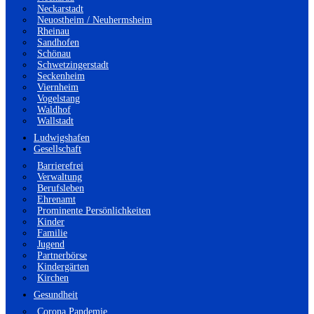
Neckarstadt
Neuostheim / Neuhermsheim
Rheinau
Sandhofen
Schönau
Schwetzingerstadt
Seckenheim
Viernheim
Vogelstang
Waldhof
Wallstadt
Ludwigshafen
Gesellschaft
Barrierefrei
Verwaltung
Berufsleben
Ehrenamt
Prominente Persönlichkeiten
Kinder
Familie
Jugend
Partnerbörse
Kindergärten
Kirchen
Gesundheit
Corona Pandemie