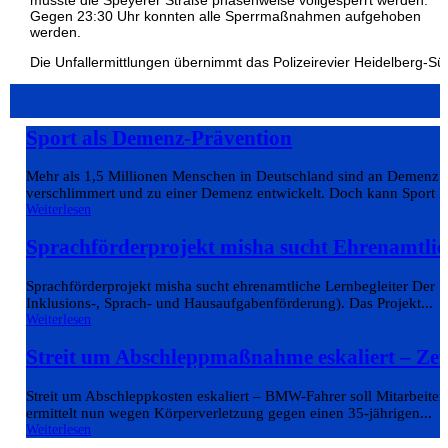
musste die Speyerer Straße phasenweise vollgesperrt werden.
Gegen 23:30 Uhr konnten alle Sperrmaßnahmen aufgehoben
werden.
Die Unfallermittlungen übernimmt das Polizeirevier Heidelberg-Sü
Sport als Demenz-Prävention
Mehr als 1,5 Millionen Menschen in Deutschland sind an Demenz er
verschlimmert und zu einer Demenz entwickelt. Doch kann Sport 
Weiterlesen
Sprachförderprojekt misha sucht Ehrenamtlic
Sprachförderprojekt misha sucht ehrenamtliche Lernbegleiter Der 
Inklusions-, Sprach- und Hausaufgabenförderung). Das Projekt...
Weiterlesen
Streit um Abschleppmaßnahme eskaliert – Ze
Streit um Abschleppkosten eskaliert – BMW-Fahrer soll Mitarbeiter 
ermittelt nun wegen Körperverletzung gegen einen 35-jährigen...
Weiterlesen