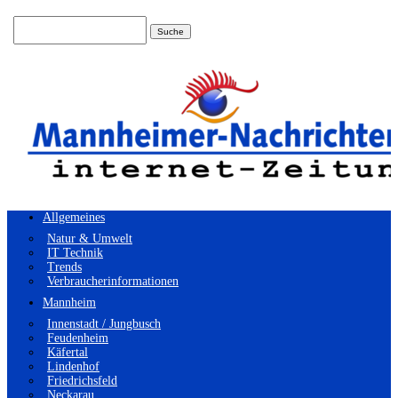
Suchen
nach:
Allgemeines
Natur & Umwelt
IT Technik
Trends
Verbraucherinformationen
Mannheim
Innenstadt / Jungbusch
Feudenheim
Käfertal
Lindenhof
Friedrichsfeld
Neckarau