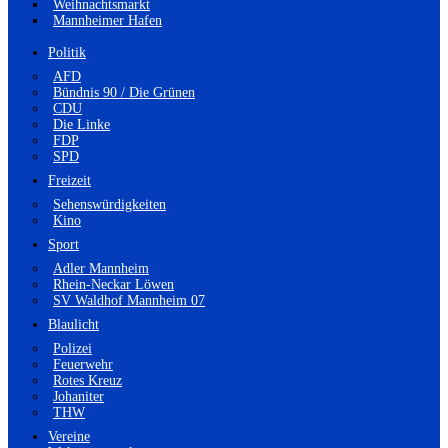
Weihnachtsmarkt
Mannheimer Hafen
Politik
AFD
Bündnis 90 / Die Grünen
CDU
Die Linke
FDP
SPD
Freizeit
Sehenswürdigkeiten
Kino
Sport
Adler Mannheim
Rhein-Neckar Löwen
SV Waldhof Mannheim 07
Blaulicht
Polizei
Feuerwehr
Rotes Kreuz
Johaniter
THW
Vereine