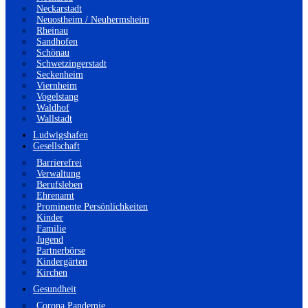
Neckarstadt
Neuostheim / Neuhermsheim
Rheinau
Sandhofen
Schönau
Schwetzingerstadt
Seckenheim
Viernheim
Vogelstang
Waldhof
Wallstadt
Ludwigshafen
Gesellschaft
Barrierefrei
Verwaltung
Berufsleben
Ehrenamt
Prominente Persönlichkeiten
Kinder
Familie
Jugend
Partnerbörse
Kindergärten
Kirchen
Gesundheit
Corona Pandemie