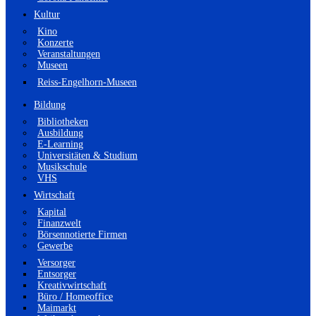
Kultur
Kino
Konzerte
Veranstaltungen
Museen
Reiss-Engelhorn-Museen
Bildung
Bibliotheken
Ausbildung
E-Learning
Universitäten & Studium
Musikschule
VHS
Wirtschaft
Kapital
Finanzwelt
Börsennotierte Firmen
Gewerbe
Versorger
Entsorger
Kreativwirtschaft
Büro / Homeoffice
Maimarkt