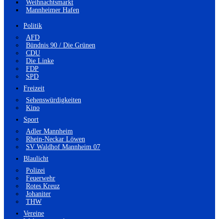
Weihnachtsmarkt
Mannheimer Hafen
Politik
AFD
Bündnis 90 / Die Grünen
CDU
Die Linke
FDP
SPD
Freizeit
Sehenswürdigkeiten
Kino
Sport
Adler Mannheim
Rhein-Neckar Löwen
SV Waldhof Mannheim 07
Blaulicht
Polizei
Feuerwehr
Rotes Kreuz
Johaniter
THW
Vereine