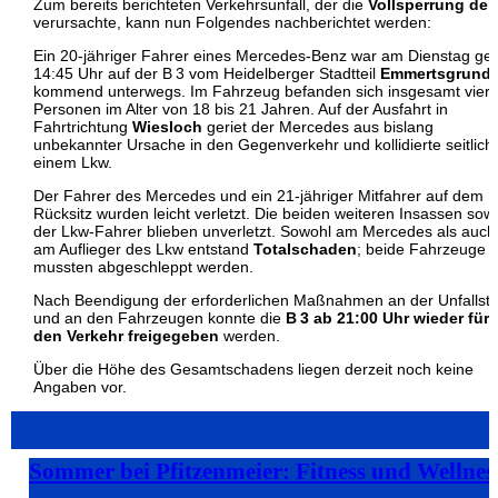
Zum bereits berichteten Verkehrsunfall, der die
Vollsperrung der
verursachte, kann nun Folgendes nachberichtet werden:
Ein 20-jähriger Fahrer eines Mercedes-Benz war am Dienstag ge
14:45 Uhr auf der B 3 vom Heidelberger Stadtteil
Emmertsgrund
kommend unterwegs. Im Fahrzeug befanden sich insgesamt vier
Personen im Alter von 18 bis 21 Jahren. Auf der Ausfahrt in
Fahrtrichtung
Wiesloch
geriet der Mercedes aus bislang
unbekannter Ursache in den Gegenverkehr und kollidierte seitlich 
einem Lkw.
Der Fahrer des Mercedes und ein 21-jähriger Mitfahrer auf dem
Rücksitz wurden leicht verletzt. Die beiden weiteren Insassen sow
der Lkw-Fahrer blieben unverletzt. Sowohl am Mercedes als auch
am Auflieger des Lkw entstand
Totalschaden
; beide Fahrzeuge
mussten abgeschleppt werden.
Nach Beendigung der erforderlichen Maßnahmen an der Unfallste
und an den Fahrzeugen konnte die
B 3 ab 21:00 Uhr wieder für
den Verkehr freigegeben
werden.
Über die Höhe des Gesamtschadens liegen derzeit noch keine
Angaben vor.
Sommer bei Pfitzenmeier: Fitness und Wellne