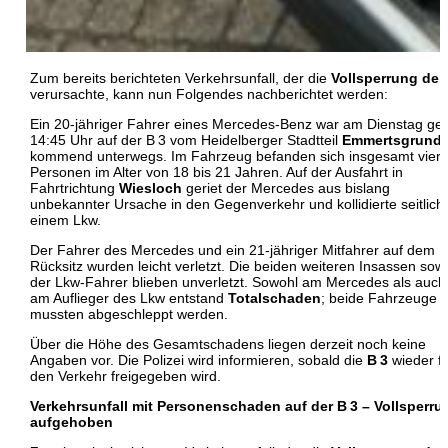
Zum bereits berichteten Verkehrsunfall, der die
Vollsperrung der
verursachte, kann nun Folgendes nachberichtet werden:
Ein 20-jähriger Fahrer eines Mercedes-Benz war am Dienstag ge
14:45 Uhr auf der B 3 vom Heidelberger Stadtteil
Emmertsgrund
kommend unterwegs. Im Fahrzeug befanden sich insgesamt vier
Personen im Alter von 18 bis 21 Jahren. Auf der Ausfahrt in
Fahrtrichtung
Wiesloch
geriet der Mercedes aus bislang
unbekannter Ursache in den Gegenverkehr und kollidierte seitlich 
einem Lkw.
Der Fahrer des Mercedes und ein 21-jähriger Mitfahrer auf dem
Rücksitz wurden leicht verletzt. Die beiden weiteren Insassen sow
der Lkw-Fahrer blieben unverletzt. Sowohl am Mercedes als auch
am Auflieger des Lkw entstand
Totalschaden
; beide Fahrzeuge
mussten abgeschleppt werden.
Über die Höhe des Gesamtschadens liegen derzeit noch keine
Angaben vor. Die Polizei wird informieren, sobald die
B 3
wieder f
den Verkehr freigegeben wird.
Verkehrsunfall mit Personenschaden auf der B 3 – Vollsperru
aufgehoben