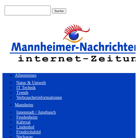
Suchen
nach:
Allgemeines
Natur & Umwelt
IT Technik
Trends
Verbraucherinformationen
Mannheim
Innenstadt / Jungbusch
Feudenheim
Käfertal
Lindenhof
Friedrichsfeld
Neckarau