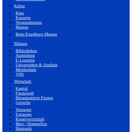
Kultur
Kino
Konzerte
Veranstaltungen
Museen
Reiss-Engelhorn-Museen
Bildung
Bibliotheken
Ausbildung
E-Learning
Universitäten & Studium
Musikschule
VHS
Wirtschaft
Kapital
Finanzwelt
Börsennotierte Firmen
Gewerbe
Versorger
Entsorger
Kreativwirtschaft
Büro / Homeoffice
Maimarkt