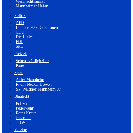
Weihnachtsmarkt
Mannheimer Hafen
Politik
AFD
Bündnis 90 / Die Grünen
CDU
Die Linke
FDP
SPD
Freizeit
Sehenswürdigkeiten
Kino
Sport
Adler Mannheim
Rhein-Neckar Löwen
SV Waldhof Mannheim 07
Blaulicht
Polizei
Feuerwehr
Rotes Kreuz
Johaniter
THW
Vereine