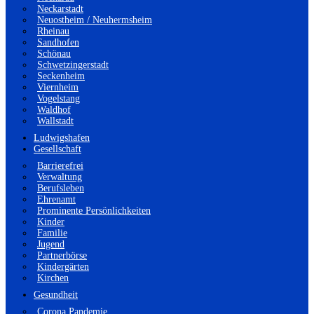
Neckarstadt
Neuostheim / Neuhermsheim
Rheinau
Sandhofen
Schönau
Schwetzingerstadt
Seckenheim
Viernheim
Vogelstang
Waldhof
Wallstadt
Ludwigshafen
Gesellschaft
Barrierefrei
Verwaltung
Berufsleben
Ehrenamt
Prominente Persönlichkeiten
Kinder
Familie
Jugend
Partnerbörse
Kindergärten
Kirchen
Gesundheit
Corona Pandemie