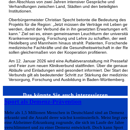
den Abschluss von zwei Jahren intensiver Gespräche und
Verhandlungen zwischen Land, Städten und den beteiligten
Institutionen.
Oberbürgermeister Christian Specht betonte die Bedeutung des
Projekts für die Region: „Jetzt müssen die Verträge mit Leben gefü
werden, damit der Verbund die in ihn gesetzten Erwartungen erfül
kann.“ Ziel sei es, einen gemeinsamen Leuchtturm der universitä
Krankenversorgung, Forschung und Lehre zu schaffen, der weit ü
Heidelberg und Mannheim hinaus strahlt. Patienten, Forschende,
medizinische Fachkräfte und die Gesundheitswirtschaft in der Re
sollen gleichermaßen von der Kooperation profitieren.
Am 12. Januar 2026 wird eine Auftaktveranstaltung mit Pressefahr
und Feier zum neuen Klinikverbund stattfinden. Über die genauen
Abläufe und Einladungen wird gesondert informiert. Der Start des
Verbunds gilt als bedeutender Schritt zur Stärkung der medizinisc
Versorgung, Forschung und Ausbildung in Baden-Württemberg.
Das könnte Sie auch interessieren…
Sport als Demenz-Prävention
Mehr als 1,5 Millionen Menschen in Deutschland sind an Demenz
erkrankt und die Anzahl derer wächst kontinuierlich. Meist liegt zuvo
eine Alzheimer-Erkrankung zugrunde, die sich im Laufe der Jahre
verschlimmert und zu einer Demenz entwickelt. Doch kann Sport