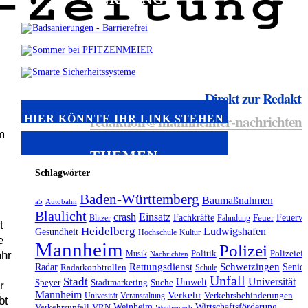
Direkt zur Redakti
redaktion@mannheimer-nachrichten.
HIER KÖNNTE IHR LINK STEHEN
m
THEMEN
Schlagwörter
Baden-Württemberg
Baumaßnahmen
a5
Autobahn
Blaulicht
crash
Einsatz
Fachkräfte
Feuerw
Blitzer
Fahndung
Feuer
t
Heidelberg
Ludwigshafen
Gesundheit
Hochschule
Kultur
e
Mannheim
Polizei
ahr
Musik
Politik
Polizeiein
Nachrichten
Radar
Rettungsdienst
Schwetzingen
Senio
Radarkonbtrollen
Schule
Unfall
Stadt
Universität
Umwelt
Speyer
Stadtmarketing
Suche
r
Mannheim
Verkehr
Univesität
Veranstaltung
Verkehrsbehinderungen
bt
Weinheim
Wirtschaftsförderung
Verkehrsunfall
VRN
Wettbewerb