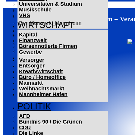
Universitäten & Studium
Der Mannheimer Wasserturm
Musikschule
Das Technoseum Mannheim
VHS
Die Alte Feuerwache
Mannheim – Veran
Der Maimarkt Mannheim
WIRTSCHAFT
LESERBRIEFE
Kapital
ARCHIV
Finanzwelt
Das Neueste
Börsennotierte Firmen
Leitartikel
Gewerbe
WERBUNG
Versorger
Entsorger
Kreativwirtschaft
Büro / Homeoffice
Maimarkt
Weihnachtsmarkt
Mannheimer Hafen
POLITIK
AFD
Bündnis 90 / Die Grünen
CDU
Die Linke