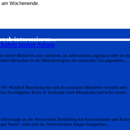
ch am Wochenende.
auch interessieren…
s haben immer Saison
on einem Monat bis zum nächsten, an Jahreszeiten angepasst oder an da
elen Menschen in der Metropolregion als saisonales Gut angesehen....
r SV Waldhof Mannheim hat sich im zentralen Mittelfeld verstärkt und
schen Zweitligisten Roda JC Kerkrade nach Mannheim und kehrt damit...
he Hommage an die Neckarstadt Heidelberg hat Künstlerinnen und Künst
rger Nacht“ reiht sich der Schriesheimer Singer-Songwriter...