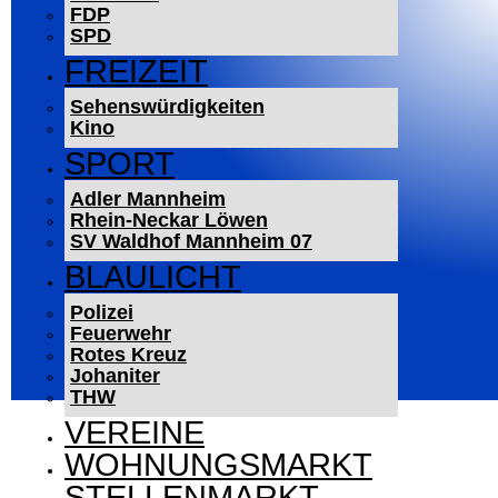
FDP
SPD
FREIZEIT
Sehenswürdigkeiten
Kino
SPORT
Adler Mannheim
Rhein-Neckar Löwen
SV Waldhof Mannheim 07
BLAULICHT
Polizei
Feuerwehr
Rotes Kreuz
Johaniter
THW
VEREINE
WOHNUNGSMARKT
STELLENMARKT