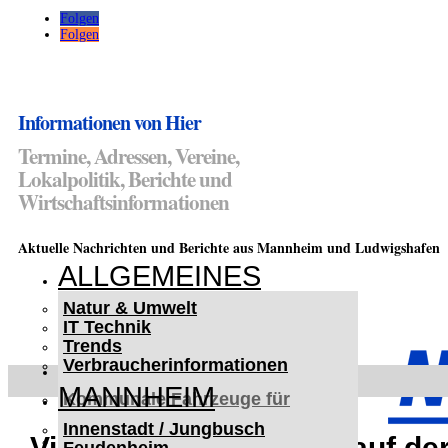
Folgen
Folgen
Informationen von Hier
Termine, Adressen, Vereine,
Lokalpolitik, Berichte und
Wirtschaftsinformationen
Aktuelle Nachrichten und Berichte aus Mannheim und Ludwigshafen
ALLGEMEINES
Natur & Umwelt
IT Technik
Trends
Verbraucherinformationen
< UKRAINE >
MANNHEIM
Kommunale Fahrzeuge für
Czernowitz
Innenstadt / Jungbusch
Nutzfahrzeuge für Czernowitz
Vierbeinige Bewohner auf de