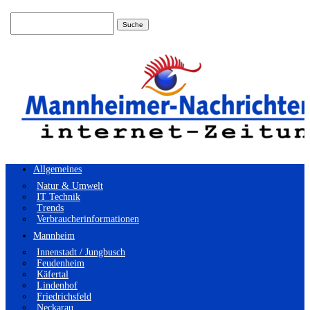
Suchen
nach:
Allgemeines
Natur & Umwelt
IT Technik
Trends
Verbraucherinformationen
Mannheim
Innenstadt / Jungbusch
Feudenheim
Käfertal
Lindenhof
Friedrichsfeld
Neckarau