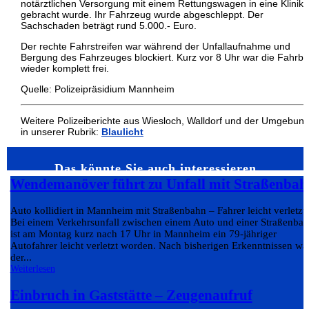
notärztlichen Versorgung mit einem Rettungswagen in eine Klinik
gebracht wurde. Ihr Fahrzeug wurde abgeschleppt. Der
Sachschaden beträgt rund 5.000.- Euro.
Der rechte Fahrstreifen war während der Unfallaufnahme und
Bergung des Fahrzeuges blockiert. Kurz vor 8 Uhr war die Fahrb
wieder komplett frei.
Quelle: Polizeipräsidium Mannheim
Weitere Polizeiberichte aus Wiesloch, Walldorf und der Umgebun
in unserer Rubrik:
Blaulicht
Das könnte Sie auch interessieren…
Wendemanöver führt zu Unfall mit Straßenbah
Auto kollidiert in Mannheim mit Straßenbahn – Fahrer leicht verletzt
Bei einem Verkehrsunfall zwischen einem Auto und einer Straßenba
ist am Montag kurz nach 17 Uhr in Mannheim ein 79-jähriger
Autofahrer leicht verletzt worden. Nach bisherigen Erkenntnissen wa
der...
Weiterlesen
Einbruch in Gaststätte – Zeugenaufruf