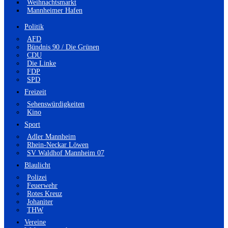
Weihnachtsmarkt
Mannheimer Hafen
Politik
AFD
Bündnis 90 / Die Grünen
CDU
Die Linke
FDP
SPD
Freizeit
Sehenswürdigkeiten
Kino
Sport
Adler Mannheim
Rhein-Neckar Löwen
SV Waldhof Mannheim 07
Blaulicht
Polizei
Feuerwehr
Rotes Kreuz
Johaniter
THW
Vereine