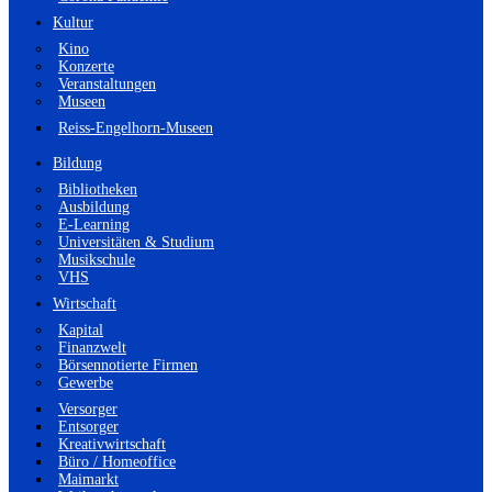
Kultur
Kino
Konzerte
Veranstaltungen
Museen
Reiss-Engelhorn-Museen
Bildung
Bibliotheken
Ausbildung
E-Learning
Universitäten & Studium
Musikschule
VHS
Wirtschaft
Kapital
Finanzwelt
Börsennotierte Firmen
Gewerbe
Versorger
Entsorger
Kreativwirtschaft
Büro / Homeoffice
Maimarkt