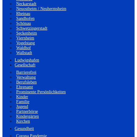
Neckarstadt
Neuostheim / Neuhermsheim
Rheinau
Sandhofen
Schönau
Schwetzingerstadt
Seckenheim
Viernheim
Vogelstang
Waldhof
Wallstadt
Ludwigshafen
Gesellschaft
Barrierefrei
Verwaltung
Berufsleben
Ehrenamt
Prominente Persönlichkeiten
Kinder
Familie
Jugend
Partnerbörse
Kindergärten
Kirchen
Gesundheit
Corona Pandemie