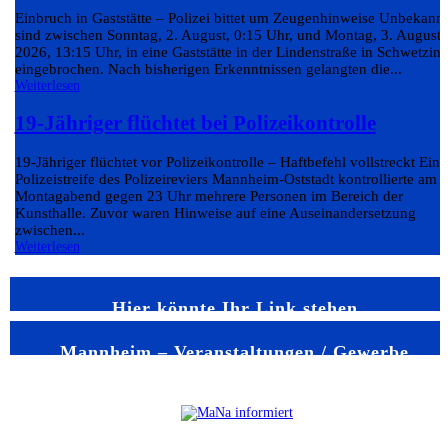
Einbruch in Gaststätte – Polizei bittet um Zeugenhinweise Unbekann
sind zwischen Sonntag, 2. August, 0:15 Uhr, und Montag, 3. August
2026, 13:15 Uhr, in eine Gaststätte in der Lindenstraße in Schwetzin
eingebrochen. Nach bisherigen Erkenntnissen gelangten die...
Weiterlesen
19-Jähriger flüchtet bei Polizeikontrolle
19-Jähriger flüchtet vor Polizeikontrolle – Haftbefehl vollstreckt Eine
Polizeistreife des Polizeireviers Mannheim-Oststadt kontrollierte am
Montagabend gegen 23 Uhr mehrere Personen im Bereich der
Kunsthalle. Zuvor waren Hinweise auf eine Auseinandersetzung
zwischen...
Weiterlesen
Hier könnte Ihr Link stehen
Mannheim – Veranstaltungen / Gewerbe