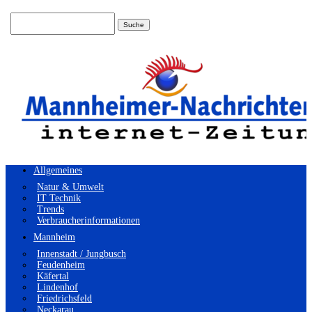
Suchen
nach:
Allgemeines
Natur & Umwelt
IT Technik
Trends
Verbraucherinformationen
Mannheim
Innenstadt / Jungbusch
Feudenheim
Käfertal
Lindenhof
Friedrichsfeld
Neckarau