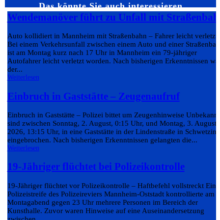
Das könnte Sie auch interessieren…
Wendemanöver führt zu Unfall mit Straßenbah
Auto kollidiert in Mannheim mit Straßenbahn – Fahrer leicht verletzt
Bei einem Verkehrsunfall zwischen einem Auto und einer Straßenba
ist am Montag kurz nach 17 Uhr in Mannheim ein 79-jähriger
Autofahrer leicht verletzt worden. Nach bisherigen Erkenntnissen wa
der...
Weiterlesen
Einbruch in Gaststätte – Zeugenaufruf
Einbruch in Gaststätte – Polizei bittet um Zeugenhinweise Unbekann
sind zwischen Sonntag, 2. August, 0:15 Uhr, und Montag, 3. August
2026, 13:15 Uhr, in eine Gaststätte in der Lindenstraße in Schwetzin
eingebrochen. Nach bisherigen Erkenntnissen gelangten die...
Weiterlesen
19-Jähriger flüchtet bei Polizeikontrolle
19-Jähriger flüchtet vor Polizeikontrolle – Haftbefehl vollstreckt Eine
Polizeistreife des Polizeireviers Mannheim-Oststadt kontrollierte am
Montagabend gegen 23 Uhr mehrere Personen im Bereich der
Kunsthalle. Zuvor waren Hinweise auf eine Auseinandersetzung
zwischen...