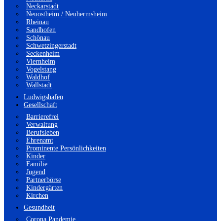
Neckarstadt
Neuostheim / Neuhermsheim
Rheinau
Sandhofen
Schönau
Schwetzingerstadt
Seckenheim
Viernheim
Vogelstang
Waldhof
Wallstadt
Ludwigshafen
Gesellschaft
Barrierefrei
Verwaltung
Berufsleben
Ehrenamt
Prominente Persönlichkeiten
Kinder
Familie
Jugend
Partnerbörse
Kindergärten
Kirchen
Gesundheit
Corona Pandemie