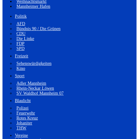
Weihnachtsmarkt
Mannheimer Hafen
Politik
AFD
Bündnis 90 / Die Grünen
CDU
Die Linke
FDP
SPD
Freizeit
Sehenswürdigkeiten
Kino
Sport
Adler Mannheim
Rhein-Neckar Löwen
SV Waldhof Mannheim 07
Blaulicht
Polizei
Feuerwehr
Rotes Kreuz
Johaniter
THW
Vereine