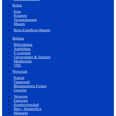
Kultur
Kino
Konzerte
Veranstaltungen
Museen
Reiss-Engelhorn-Museen
Bildung
Bibliotheken
Ausbildung
E-Learning
Universitäten & Studium
Musikschule
VHS
Wirtschaft
Kapital
Finanzwelt
Börsennotierte Firmen
Gewerbe
Versorger
Entsorger
Kreativwirtschaft
Büro / Homeoffice
Maimarkt