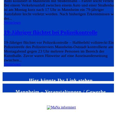
Auto kollidiert in Mannheim mit Straßenbahn – Fahrer leicht verletzt
Bei einem Verkehrsunfall zwischen einem Auto und einer Straßenba
ist am Montag kurz nach 17 Uhr in Mannheim ein 79-jähriger
Autofahrer leicht verletzt worden. Nach bisherigen Erkenntnissen wa
der...
Weiterlesen
19-Jähriger flüchtet bei Polizeikontrolle
19-Jähriger flüchtet vor Polizeikontrolle – Haftbefehl vollstreckt Eine
Polizeistreife des Polizeireviers Mannheim-Oststadt kontrollierte am
Montagabend gegen 23 Uhr mehrere Personen im Bereich der
Kunsthalle. Zuvor waren Hinweise auf eine Auseinandersetzung
zwischen...
Weiterlesen
Hier könnte Ihr Link stehen
Mannheim – Veranstaltungen / Gewerbe