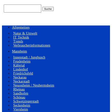
Suchen
nach:
Allgemeines
Natur & Umwelt
IT Technik
Trends
Verbraucherinformationen
Mannheim
Innenstadt / Jungbusch
Feudenheim
Käfertal
Lindenhof
Friedrichsfeld
Neckarau
Neckarstadt
Neuostheim / Neuhermsheim
Rheinau
Sandhofen
Schönau
Schwetzingerstadt
Seckenheim
Viernheim