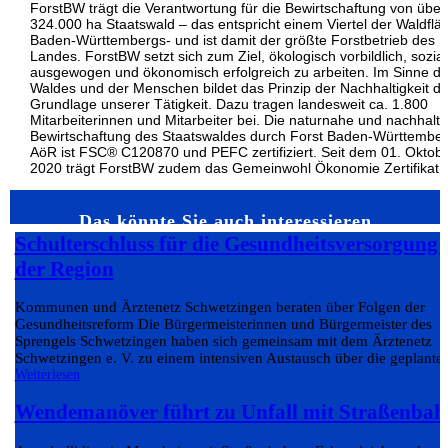
ForstBW trägt die Verantwortung für die Bewirtschaftung von über
324.000 ha Staatswald – das entspricht einem Viertel der Waldflä
Baden-Württembergs- und ist damit der größte Forstbetrieb des
Landes. ForstBW setzt sich zum Ziel, ökologisch vorbildlich, sozial
ausgewogen und ökonomisch erfolgreich zu arbeiten. Im Sinne d
Waldes und der Menschen bildet das Prinzip der Nachhaltigkeit di
Grundlage unserer Tätigkeit. Dazu tragen landesweit ca. 1.800
Mitarbeiterinnen und Mitarbeiter bei. Die naturnahe und nachhalti
Bewirtschaftung des Staatswaldes durch Forst Baden-Württember
AöR ist FSC® C120870 und PEFC zertifiziert. Seit dem 01. Oktob
2020 trägt ForstBW zudem das Gemeinwohl Ökonomie Zertifikat.
Das könnte Sie auch interessieren…
Schulterschluss für die Gesundheitsversorgung 
der Region
Kommunen und Ärztenetz Schwetzingen beraten über Folgen der
Gesundheitsreform Die Bürgermeisterinnen und Bürgermeister des
Sprengels Schwetzingen haben sich gemeinsam mit dem Ärztenetz
Schwetzingen e. V. zu einem intensiven Austausch über die geplante.
Weiterlesen
Wendemanöver führt zu Unfall mit Straßenbah