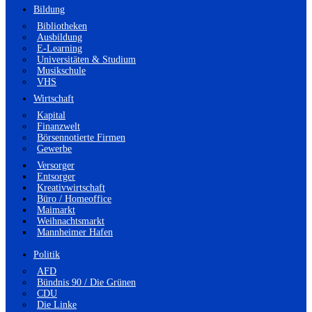
Bildung
Bibliotheken
Ausbildung
E-Learning
Universitäten & Studium
Musikschule
VHS
Wirtschaft
Kapital
Finanzwelt
Börsennotierte Firmen
Gewerbe
Versorger
Entsorger
Kreativwirtschaft
Büro / Homeoffice
Maimarkt
Weihnachtsmarkt
Mannheimer Hafen
Politik
AFD
Bündnis 90 / Die Grünen
CDU
Die Linke