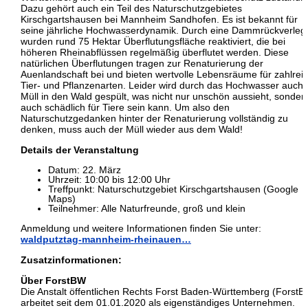
Dazu gehört auch ein Teil des Naturschutzgebietes
Kirschgartshausen bei Mannheim Sandhofen. Es ist bekannt für
seine jährliche Hochwasserdynamik. Durch eine Dammrückverle
wurden rund 75 Hektar Überflutungsfläche reaktiviert, die bei
höheren Rheinabflüssen regelmäßig überflutet werden. Diese
natürlichen Überflutungen tragen zur Renaturierung der
Auenlandschaft bei und bieten wertvolle Lebensräume für zahlrei
Tier- und Pflanzenarten. Leider wird durch das Hochwasser auch v
Müll in den Wald gespült, was nicht nur unschön aussieht, sonder
auch schädlich für Tiere sein kann. Um also den
Naturschutzgedanken hinter der Renaturierung vollständig zu
denken, muss auch der Müll wieder aus dem Wald!
Details der Veranstaltung
Datum: 22. März
Uhrzeit: 10:00 bis 12:00 Uhr
Treffpunkt: Naturschutzgebiet Kirschgartshausen (Google
Maps)
Teilnehmer: Alle Naturfreunde, groß und klein
Anmeldung und weitere Informationen finden Sie unter:
waldputztag-mannheim-rheinauen…
Zusatzinformationen:
Über ForstBW
Die Anstalt öffentlichen Rechts Forst Baden-Württemberg (ForstB
arbeitet seit dem 01.01.2020 als eigenständiges Unternehmen.