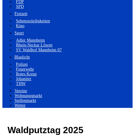
FDP
SPD
Freizeit
Sehenswürdigkeiten
Kino
Sport
Adler Mannheim
Rhein-Neckar Löwen
SV Waldhof Mannheim 07
Blaulicht
Polizei
Feuerwehr
Rotes Kreuz
Johaniter
THW
Vereine
Wohnungsmarkt
Stellenmarkt
Wetter
Waldputztag 2025