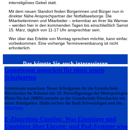
interreligiöses Gebet statt.
Mit dem neuen Standort finden Bürgerinnen und Bürger nun in
direkter Nähe Ansprechpartner der Notfallseelsorge. Die
Mitarbeiterinnen und Mitarbeiter – erkennbar an ihrer lila Warnwe
– werden hier in den kommenden Tagen bis einschließlich Samsta
15. März, täglich von 11-17 Uhr ansprechbar sein.
Wer über das Erlebte von Montag sprechen möchte, kann einfach
vorbeikommen. Eine vorherige Terminvereinbarung ist nicht
erforderlich.
Das könnte Sie auch interessieren…
Gemeinsam anpacken für einen neuen
Schulgarten
Gemeinsam anpacken: Neuer Schulgarten für die Grundschule
Hirschacker Im Rahmen der 10. Freiwilligentage der Metropolregion
Rhein-Neckar (MRN) entsteht an der Grundschule Hirschacker ein
neuer Schulgarten. Dafür suchen die Stadt Schwetzingen und die...
Weiterlesen
E-Zigaretten-Umstieg: Was Einsteiger und
Umsteiger über Einweg- und Pod-Systeme wiss