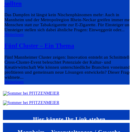
sollten
Das Dampfen ist längst kein Nischenphänomen mehr: Auch in
Mannheim und der Metropolregion Rhein-Neckar greifen immer meh
Menschen statt zur Tabakzigarette zur E-Zigarette. Für Einsteiger und
Umsteiger stellen sich dabei ähnliche Fragen: Einweggerät oder...
Weiterlesen
Fünf Cluster – Ein Thema
Fünf Mannheimer Cluster zeigen: Innovation entsteht an Schnittstelle
Cross-Cluster-Event beleuchtet Potenziale der Kultur- und
Kreativwirtschaft Wie können unterschiedliche Branchen voneinande
profitieren und gemeinsam neue Lösungen entwickeln? Dieser Frage
widmete...
Weiterlesen
Hier könnte Ihr Link stehen
Mannheim – Veranstaltungen / Gewerbe