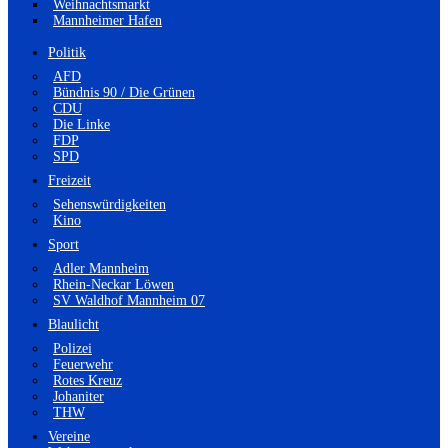
Weihnachtsmarkt
Mannheimer Hafen
Politik
AFD
Bündnis 90 / Die Grünen
CDU
Die Linke
FDP
SPD
Freizeit
Sehenswürdigkeiten
Kino
Sport
Adler Mannheim
Rhein-Neckar Löwen
SV Waldhof Mannheim 07
Blaulicht
Polizei
Feuerwehr
Rotes Kreuz
Johaniter
THW
Vereine