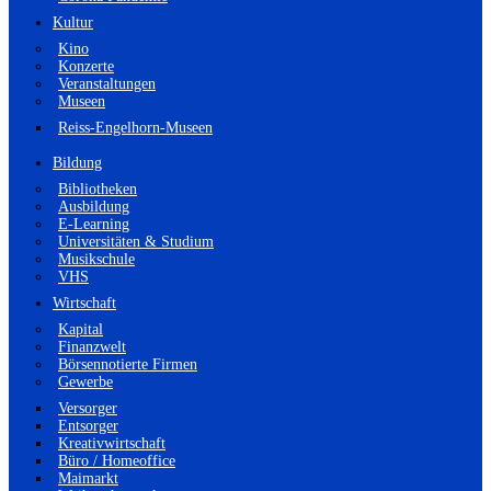
Kultur
Kino
Konzerte
Veranstaltungen
Museen
Reiss-Engelhorn-Museen
Bildung
Bibliotheken
Ausbildung
E-Learning
Universitäten & Studium
Musikschule
VHS
Wirtschaft
Kapital
Finanzwelt
Börsennotierte Firmen
Gewerbe
Versorger
Entsorger
Kreativwirtschaft
Büro / Homeoffice
Maimarkt