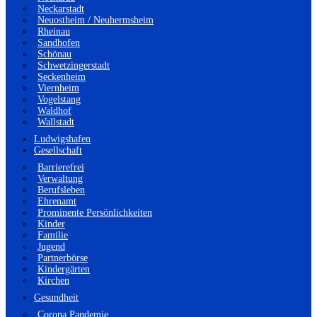
Neckarstadt
Neuostheim / Neuhermsheim
Rheinau
Sandhofen
Schönau
Schwetzingerstadt
Seckenheim
Viernheim
Vogelstang
Waldhof
Wallstadt
Ludwigshafen
Gesellschaft
Barrierefrei
Verwaltung
Berufsleben
Ehrenamt
Prominente Persönlichkeiten
Kinder
Familie
Jugend
Partnerbörse
Kindergärten
Kirchen
Gesundheit
Corona Pandemie