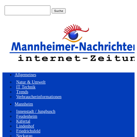
Suchen
nach:
Allgemeines
Natur & Umwelt
IT Technik
Trends
Verbraucherinformationen
Mannheim
Innenstadt / Jungbusch
Feudenheim
Käfertal
Lindenhof
Friedrichsfeld
Neckarau