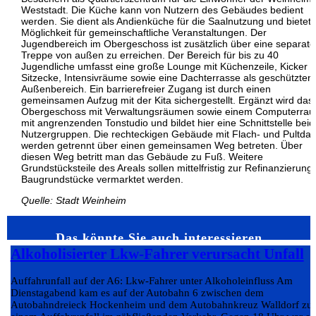
Weststadt. Die Küche kann von Nutzern des Gebäudes bedient
werden. Sie dient als Andienküche für die Saalnutzung und bietet 
Möglichkeit für gemeinschaftliche Veranstaltungen. Der
Jugendbereich im Obergeschoss ist zusätzlich über eine separate
Treppe von außen zu erreichen. Der Bereich für bis zu 40
Jugendliche umfasst eine große Lounge mit Küchenzeile, Kicker 
Sitzecke, Intensivräume sowie eine Dachterrasse als geschützten
Außenbereich. Ein barrierefreier Zugang ist durch einen
gemeinsamen Aufzug mit der Kita sichergestellt. Ergänzt wird das
Obergeschoss mit Verwaltungsräumen sowie einem Computerra
mit angrenzenden Tonstudio und bildet hier eine Schnittstelle beid
Nutzergruppen. Die rechteckigen Gebäude mit Flach- und Pultda
werden getrennt über einen gemeinsamen Weg betreten. Über
diesen Weg betritt man das Gebäude zu Fuß. Weitere
Grundstücksteile des Areals sollen mittelfristig zur Refinanzierung 
Baugrundstücke vermarktet werden.
Quelle: Stadt Weinheim
Das könnte Sie auch interessieren…
Alkoholisierter Lkw-Fahrer verursacht Unfall
Auffahrunfall auf der A6: Lkw-Fahrer unter Alkoholeinfluss Am
Dienstagabend kam es auf der Autobahn 6 zwischen dem
Autobahndreieck Hockenheim und dem Autobahnkreuz Walldorf zu