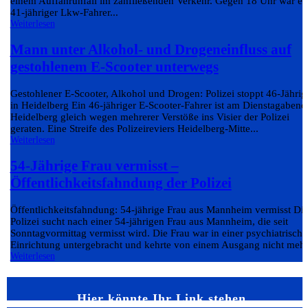
einem Auffahrunfall im zähfließenden Verkehr. Gegen 18 Uhr war ei
41-jähriger Lkw-Fahrer...
Weiterlesen
Mann unter Alkohol- und Drogeneinfluss auf
gestohlenem E-Scooter unterwegs
Gestohlener E-Scooter, Alkohol und Drogen: Polizei stoppt 46-Jährig
in Heidelberg Ein 46-jähriger E-Scooter-Fahrer ist am Dienstagabend
Heidelberg gleich wegen mehrerer Verstöße ins Visier der Polizei
geraten. Eine Streife des Polizeireviers Heidelberg-Mitte...
Weiterlesen
54-Jährige Frau vermisst –
Öffentlichkeitsfahndung der Polizei
Öffentlichkeitsfahndung: 54-jährige Frau aus Mannheim vermisst Di
Polizei sucht nach einer 54-jährigen Frau aus Mannheim, die seit
Sonntagvormittag vermisst wird. Die Frau war in einer psychiatrisch
Einrichtung untergebracht und kehrte von einem Ausgang nicht mehr.
Weiterlesen
Hier könnte Ihr Link stehen