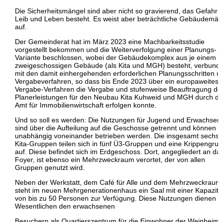
Die Sicherheitsmängel sind aber nicht so gravierend, das Gefahr f
Leib und Leben besteht. Es weist aber beträchtliche Gebäudemän
auf.
Der Gemeinderat hat im März 2023 eine Machbarkeitsstudie
vorgestellt bekommen und die Weiterverfolgung einer Planungs-
Variante beschlossen, wobei der Gebäudekomplex aus je einem
zweigeschossigen Gebäude (als Kita und MGH) besteht, verbund
mit den damit einhergehenden erforderlichen Planungsschritten u
Vergabeverfahren, so dass bis Ende 2023 über ein europaweites
Vergabe-Verfahren die Vergabe und stufenweise Beauftragung de
Planerleistungen für den Neubau Kita Kuhweid und MGH durch d
Amt für Immobilienwirtschaft erfolgen konnte.
Und so soll es werden: Die Nutzungen für Jugend und Erwachsen
sind über die Aufteilung auf die Geschosse getrennt und können
unabhängig voneinander betrieben werden. Die insgesamt sechs
Kita-Gruppen teilen sich in fünf Ü3-Gruppen und eine Krippengru
auf. Diese befindet sich im Erdgeschoss. Dort, angegliedert an da
Foyer, ist ebenso ein Mehrzweckraum verortet, der von allen
Gruppen genutzt wird.
Neben der Werkstatt, dem Café für Alle und dem Mehrzweckraum
steht im neuen Mehrgenerationenhaus ein Saal mit einer Kapazitä
von bis zu 50 Personen zur Verfügung. Diese Nutzungen dienen 
Wesentlichen den erwachsenen
Besuchern als Quartierszentrum für die Einwohner der Weinheim