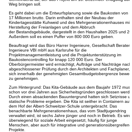
Weg bringen soll.
Es geht dabei um die Entwurfsplanung sowie die Baukosten von r
17 Millionen brutto. Darin enthalten sind der Neubau der
Kindertagesstätte Kuhweid und des Mehrgenerationenhauses mit
Herstellung der Freianlagen und dem Abbruch
der Bestandsgebäude, dargestellt in den Haushalten 2025 und 20
Außerdem soll es einen Puffer von 800 000 Euro geben.
Beauftragt wird das Büro Harrer Ingenieure, Gesellschaft Beraten
Ingenieure VBI mbH aus Karlsruhe für die
Projektmanagementleistung und die Projektunterstützung im
Baukostencontrolling für knapp 120 000 Euro. Der
Oberbürgermeister wird ermächtigt, Aufträge und Nachträge nach
abgeschlossener Prüfung durch den Architekten und Fachplaner, 
sich innerhalb der genehmigten Gesamtbudgetobergrenze beweg
zu genehmigen.
Zum Hintergrund: Das Kita-Gebäude aus dem Baujahr 1972 muss
schon vor drei Jahren aus Sicherheitsgründen geschlossen werde
Durch einen absackenden Bauuntergrund hatten sich Setzrisse u
statische Probleme ergeben. Die Kita ist seither in Containern auf
dem Hof der Albert-Schweitzer-Schule untergebracht. Das
benachbarte Mehrgenerationenhaus, das vom Stadtjugendring
verwaltet wird, ist sechs Jahre jünger und noch in Betrieb. Es wird
überwiegend für soziale Arbeit eingesetzt, häufig für junge
Menschen, aber auch für integrative und generationsübergreifen
Projekte.