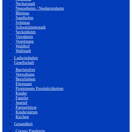
Neckarstadt
Neuostheim / Neuhermsheim
Rheinau
Sandhofen
Schönau
Schwetzingerstadt
Seckenheim
Viernheim
Vogelstang
Waldhof
Wallstadt
Ludwigshafen
Gesellschaft
Barrierefrei
Verwaltung
Berufsleben
Ehrenamt
Prominente Persönlichkeiten
Kinder
Familie
Jugend
Partnerbörse
Kindergärten
Kirchen
Gesundheit
Corona Pandemie