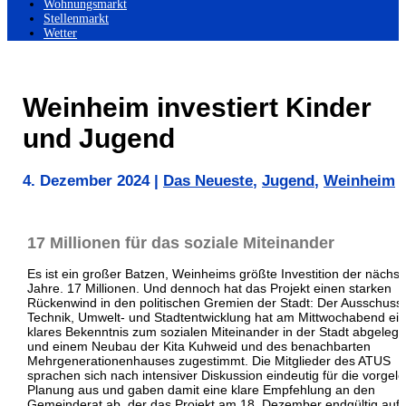
Wohnungsmarkt
Stellenmarkt
Wetter
Weinheim investiert Kinder
und Jugend
4. Dezember 2024
|
Das Neueste
,
Jugend
,
Weinheim
17 Millionen für das soziale Miteinander
Es ist ein großer Batzen, Weinheims größte Investition der nächs
Jahre. 17 Millionen. Und dennoch hat das Projekt einen starken
Rückenwind in den politischen Gremien der Stadt: Der Ausschuss 
Technik, Umwelt- und Stadtentwicklung hat am Mittwochabend ein
klares Bekenntnis zum sozialen Miteinander in der Stadt abgelegt
und einem Neubau der Kita Kuhweid und des benachbarten
Mehrgenerationenhauses zugestimmt. Die Mitglieder des ATUS
sprachen sich nach intensiver Diskussion eindeutig für die vorgele
Planung aus und gaben damit eine klare Empfehlung an den
Gemeinderat ab, der das Projekt am 18. Dezember endgültig auf