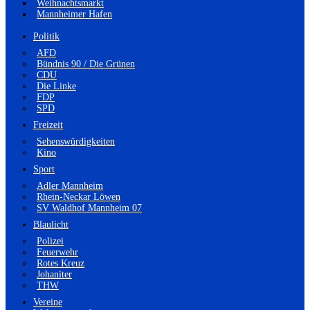
Weihnachtsmarkt
Mannheimer Hafen
Politik
AFD
Bündnis 90 / Die Grünen
CDU
Die Linke
FDP
SPD
Freizeit
Sehenswürdigkeiten
Kino
Sport
Adler Mannheim
Rhein-Neckar Löwen
SV Waldhof Mannheim 07
Blaulicht
Polizei
Feuerwehr
Rotes Kreuz
Johaniter
THW
Vereine