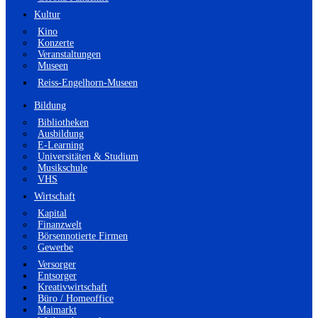
Kultur
Kino
Konzerte
Veranstaltungen
Museen
Reiss-Engelhorn-Museen
Bildung
Bibliotheken
Ausbildung
E-Learning
Universitäten & Studium
Musikschule
VHS
Wirtschaft
Kapital
Finanzwelt
Börsennotierte Firmen
Gewerbe
Versorger
Entsorger
Kreativwirtschaft
Büro / Homeoffice
Maimarkt