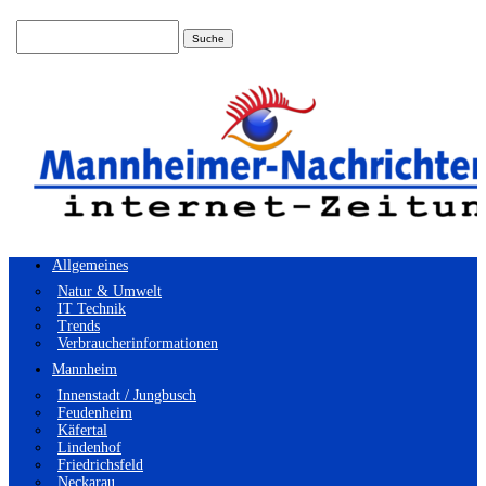
Suchen
nach:
Allgemeines
Natur & Umwelt
IT Technik
Trends
Verbraucherinformationen
Mannheim
Innenstadt / Jungbusch
Feudenheim
Käfertal
Lindenhof
Friedrichsfeld
Neckarau