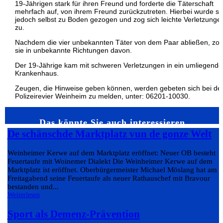
19-Jährigen stark für ihren Freund und forderte die Täterschaft
mehrfach auf, von ihrem Freund zurückzutreten. Hierbei wurde si
jedoch selbst zu Boden gezogen und zog sich leichte Verletzunge
zu.
Nachdem die vier unbekannten Täter von dem Paar abließen, zo
sie in unbekannte Richtungen davon.
Der 19-Jährige kam mit schweren Verletzungen in ein umliegende
Krankenhaus.
Zeugen, die Hinweise geben können, werden gebeten sich bei d
Polizeirevier Weinheim zu melden, unter: 06201-10030.
Das könnte Sie auch interessieren…
De schänschde Marktplatz vun de gonze Welt
Weinheimer Kerwe auf dem Marktplatz eröffnet: Neuer OB besteht
Feuertaufe mit Woinemer Dialekt Die Weinheimer Kerwe auf dem
Marktplatz ist eröffnet. Oberbürgermeister Michael Möslang hat am
Freitagabend seine Feuertaufe als neuer Rathauschef mit Bravour
bestanden und...
Weiterlesen
Sport als Demenz-Prävention