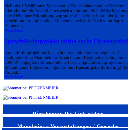
Mehr als 1,5 Millionen Menschen in Deutschland sind an Demenz
erkrankt und die Anzahl derer wächst kontinuierlich. Meist liegt zuvo
eine Alzheimer-Erkrankung zugrunde, die sich im Laufe der Jahre
verschlimmert und zu einer Demenz entwickelt. Doch kann Sport
Demenz...
Weiterlesen
Sprachförderprojekt misha sucht Ehrenamtlich
Sprachförderprojekt misha sucht ehrenamtliche Lernbegleiter Der
Stadtjugendring Mannheim e. V. sucht zum Beginn des Schuljahres
2026/27 engagierte Ehrenamtliche für das Sprachförderprojekt misha
(Mannheimer Inklusions-, Sprach- und Hausaufgabenförderung). Da
Projekt...
Weiterlesen
Hier könnte Ihr Link stehen
Mannheim – Veranstaltungen / Gewerbe