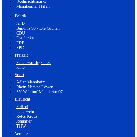
Weihnachtsmarkt
Mannheimer Hafen
Politik
AFD
Bündnis 90 / Die Grünen
CDU
Die Linke
FDP
SPD
Freizeit
Sehenswürdigkeiten
Kino
Sport
Adler Mannheim
Rhein-Neckar Löwen
SV Waldhof Mannheim 07
Blaulicht
Polizei
Feuerwehr
Rotes Kreuz
Johaniter
THW
Vereine