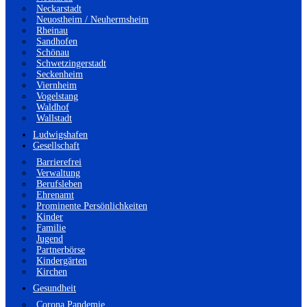
Neckarstadt
Neuostheim / Neuhermsheim
Rheinau
Sandhofen
Schönau
Schwetzingerstadt
Seckenheim
Viernheim
Vogelstang
Waldhof
Wallstadt
Ludwigshafen
Gesellschaft
Barrierefrei
Verwaltung
Berufsleben
Ehrenamt
Prominente Persönlichkeiten
Kinder
Familie
Jugend
Partnerbörse
Kindergärten
Kirchen
Gesundheit
Corona Pandemie