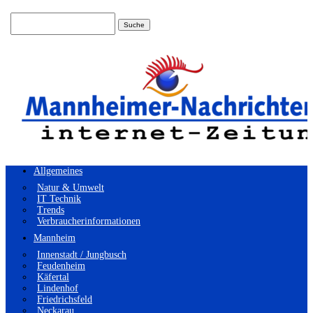
Suchen
nach:
Allgemeines
Natur & Umwelt
IT Technik
Trends
Verbraucherinformationen
Mannheim
Innenstadt / Jungbusch
Feudenheim
Käfertal
Lindenhof
Friedrichsfeld
Neckarau