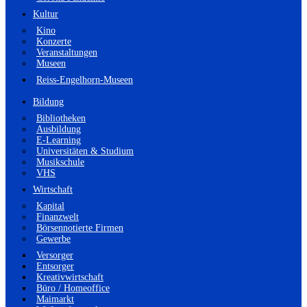
Kultur
Kino
Konzerte
Veranstaltungen
Museen
Reiss-Engelhorn-Museen
Bildung
Bibliotheken
Ausbildung
E-Learning
Universitäten & Studium
Musikschule
VHS
Wirtschaft
Kapital
Finanzwelt
Börsennotierte Firmen
Gewerbe
Versorger
Entsorger
Kreativwirtschaft
Büro / Homeoffice
Maimarkt