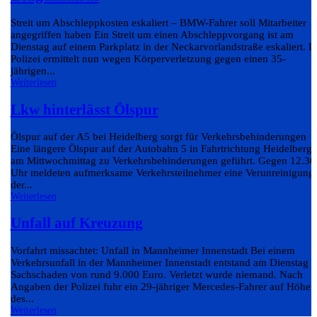
Streit um Abschleppkosten eskaliert – BMW-Fahrer soll Mitarbeiter
angegriffen haben Ein Streit um einen Abschleppvorgang ist am
Dienstag auf einem Parkplatz in der Neckarvorlandstraße eskaliert. D
Polizei ermittelt nun wegen Körperverletzung gegen einen 35-
jährigen...
Weiterlesen
Lkw hinterlässt Ölspur
Ölspur auf der A5 bei Heidelberg sorgt für Verkehrsbehinderungen
Eine längere Ölspur auf der Autobahn 5 in Fahrtrichtung Heidelberg 
am Mittwochmittag zu Verkehrsbehinderungen geführt. Gegen 12.30
Uhr meldeten aufmerksame Verkehrsteilnehmer eine Verunreinigung
der...
Weiterlesen
Unfall auf Kreuzung
Vorfahrt missachtet: Unfall in Mannheimer Innenstadt Bei einem
Verkehrsunfall in der Mannheimer Innenstadt entstand am Dienstag e
Sachschaden von rund 9.000 Euro. Verletzt wurde niemand. Nach
Angaben der Polizei fuhr ein 29-jähriger Mercedes-Fahrer auf Höhe
des...
Weiterlesen