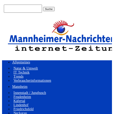
Suchen
nach:
Allgemeines
Natur & Umwelt
IT Technik
Trends
Verbraucherinformationen
Mannheim
Innenstadt / Jungbusch
Feudenheim
Käfertal
Lindenhof
Friedrichsfeld
Neckarau