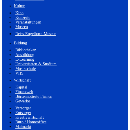
Kultur
Kino
Konzerte
Veranstaltungen
Museen
Reiss-Engelhorn-Museen
Bildung
Bibliotheken
Ausbildung
E-Learning
Universitäten & Studium
Musikschule
VHS
Wirtschaft
Kapital
Finanzwelt
Börsennotierte Firmen
Gewerbe
Versorger
Entsorger
Kreativwirtschaft
Büro / Homeoffice
Maimarkt