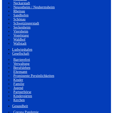
Neckarstadt
Neuostheim / Neuhermsheim
Rheinau
Sandhofen
Schönau
Schwetzingerstadt
Seckenheim
Viernheim
Vogelstang
Waldhof
Wallstadt
Ludwigshafen
Gesellschaft
Barrierefrei
Verwaltung
Berufsleben
Ehrenamt
Prominente Persönlichkeiten
Kinder
Familie
Jugend
Partnerbörse
Kindergärten
Kirchen
Gesundheit
Corona Pandemie