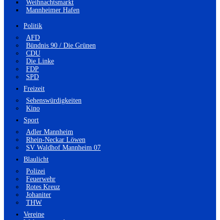
Weihnachtsmarkt
Mannheimer Hafen
Politik
AFD
Bündnis 90 / Die Grünen
CDU
Die Linke
FDP
SPD
Freizeit
Sehenswürdigkeiten
Kino
Sport
Adler Mannheim
Rhein-Neckar Löwen
SV Waldhof Mannheim 07
Blaulicht
Polizei
Feuerwehr
Rotes Kreuz
Johaniter
THW
Vereine