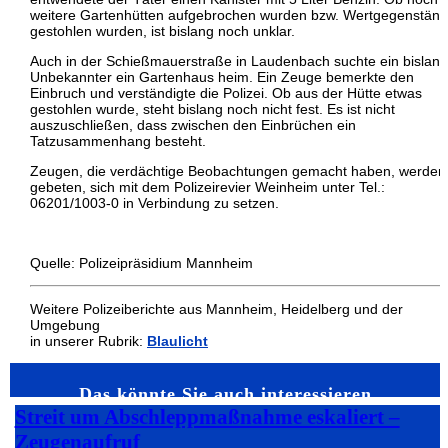
weitere Gartenhütten aufgebrochen wurden bzw. Wertgegenstän
gestohlen wurden, ist bislang noch unklar.
Auch in der Schießmauerstraße in Laudenbach suchte ein bislang
Unbekannter ein Gartenhaus heim. Ein Zeuge bemerkte den
Einbruch und verständigte die Polizei. Ob aus der Hütte etwas
gestohlen wurde, steht bislang noch nicht fest. Es ist nicht
auszuschließen, dass zwischen den Einbrüchen ein
Tatzusammenhang besteht.
Zeugen, die verdächtige Beobachtungen gemacht haben, werden
gebeten, sich mit dem Polizeirevier Weinheim unter Tel.:
06201/1003-0 in Verbindung zu setzen.
Quelle: Polizeipräsidium Mannheim
Weitere Polizeiberichte aus Mannheim, Heidelberg und der
Umgebung
in unserer Rubrik:
Blaulicht
Das könnte Sie auch interessieren…
Streit um Abschleppmaßnahme eskaliert –
Zeugenaufruf