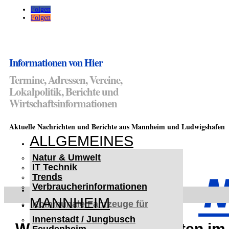
Folgen
Folgen
Informationen von Hier
Termine, Adressen, Vereine,
Lokalpolitik, Berichte und
Wirtschaftsinformationen
Aktuelle Nachrichten und Berichte aus Mannheim und Ludwigshafen
ALLGEMEINES
Natur & Umwelt
IT Technik
Trends
Verbraucherinformationen
< UKRAINE >
MANNHEIM
Kommunale Fahrzeuge für
Czernowitz
Innenstadt / Jungbusch
Nutzfahrzeuge für Czernowitz
Weinheim: Winterarbeiten im