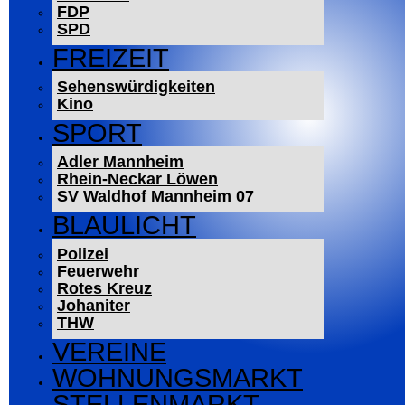
FDP
SPD
FREIZEIT
Sehenswürdigkeiten
Kino
SPORT
Adler Mannheim
Rhein-Neckar Löwen
SV Waldhof Mannheim 07
BLAULICHT
Polizei
Feuerwehr
Rotes Kreuz
Johaniter
THW
VEREINE
WOHNUNGSMARKT
STELLENMARKT