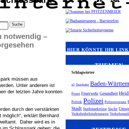
n notwendig –
orgesehen
HIER KÖNNTE IHR LIN
THEMEN
Schlagwörter
spark müssen aus
Baden-Württem
 werden. Unter anderem ist
a5
Autobahn
en der letzten Jahre konnten
Heid
Feuerwehr
Gesundheit
Feuer
Polizei
Politik
Polizeieinsatz
Stadt
erden durch den verstärkten
Umwe
Stadtmarketing
Suche
Verkehrsbehinderungen
Verkehrsunf
t möglich“, erklärt Bernhard
eltamt. Daher wird es in
 im Schlosspark geben; die