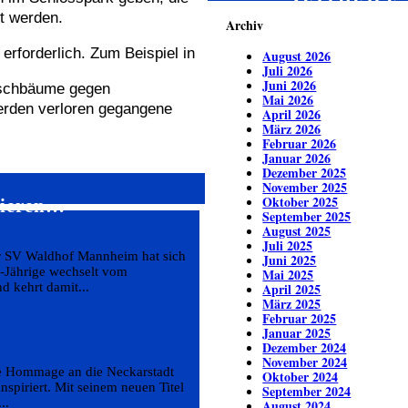
ZEITREISE
t werden.
Archiv
rforderlich. Zum Beispiel in
August 2026
Juli 2026
Juni 2026
rschbäume gegen
Mai 2026
erden verloren gegangene
April 2026
März 2026
Februar 2026
Januar 2026
Dezember 2025
November 2025
Oktober 2025
sieren…
September 2025
August 2025
Juli 2025
er SV Waldhof Mannheim hat sich
Juni 2025
25-Jährige wechselt vom
Mai 2025
 kehrt damit...
April 2025
März 2025
Februar 2025
Januar 2025
Dezember 2024
November 2024
he Hommage an die Neckarstadt
Oktober 2024
nspiriert. Mit seinem neuen Titel
September 2024
..
August 2024