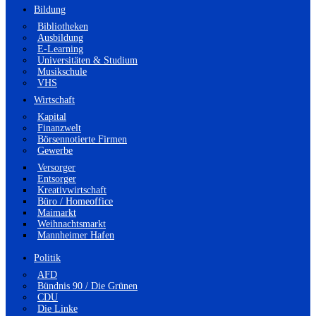
Bildung
Bibliotheken
Ausbildung
E-Learning
Universitäten & Studium
Musikschule
VHS
Wirtschaft
Kapital
Finanzwelt
Börsennotierte Firmen
Gewerbe
Versorger
Entsorger
Kreativwirtschaft
Büro / Homeoffice
Maimarkt
Weihnachtsmarkt
Mannheimer Hafen
Politik
AFD
Bündnis 90 / Die Grünen
CDU
Die Linke