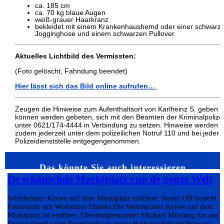
ca. 185 cm
ca. 70 kg blaue Augen
weiß-grauer Haarkranz
bekleidet mit einem Krankenhaushemd oder einer schwarz
Jogginghose und einem schwarzen Pullover.
Aktuelles Lichtbild des Vermissten:
(Foto gelöscht, Fahndung beendet)
Hier lässt sich das Bild online aufrufen…
Zeugen die Hinweise zum Aufenthaltsort von Karlheinz S. geben
können werden gebeten, sich mit den Beamten der Kriminalpolize
unter 0621/174-4444 in Verbindung zu setzen. Hinweise werden
zudem jederzeit unter dem polizeilichen Notruf 110 und bei jeder
Polizeidienststelle entgegengenommen.
Das könnte Sie auch interessieren…
De schänschde Marktplatz vun de gonze Welt
Weinheimer Kerwe auf dem Marktplatz eröffnet: Neuer OB besteht
Feuertaufe mit Woinemer Dialekt Die Weinheimer Kerwe auf dem
Marktplatz ist eröffnet. Oberbürgermeister Michael Möslang hat am
Freitagabend seine Feuertaufe als neuer Rathauschef mit Bravour