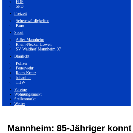
FDP
SPD
Freizeit
Sehenswürdigkeiten
Kino
Sport
Adler Mannheim
Rhein-Neckar Löwen
SV Waldhof Mannheim 07
Blaulicht
Polizei
Feuerwehr
Rotes Kreuz
Johaniter
THW
Vereine
Wohnungsmarkt
Stellenmarkt
Wetter
Mannheim: 85-Jähriger konnt