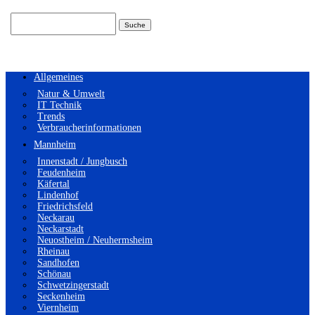
Suchen
nach:
Allgemeines
Natur & Umwelt
IT Technik
Trends
Verbraucherinformationen
Mannheim
Innenstadt / Jungbusch
Feudenheim
Käfertal
Lindenhof
Friedrichsfeld
Neckarau
Neckarstadt
Neuostheim / Neuhermsheim
Rheinau
Sandhofen
Schönau
Schwetzingerstadt
Seckenheim
Viernheim