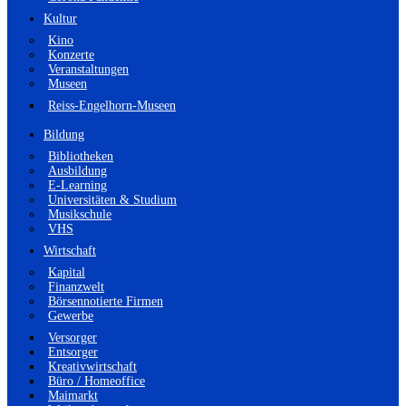
Kultur
Kino
Konzerte
Veranstaltungen
Museen
Reiss-Engelhorn-Museen
Bildung
Bibliotheken
Ausbildung
E-Learning
Universitäten & Studium
Musikschule
VHS
Wirtschaft
Kapital
Finanzwelt
Börsennotierte Firmen
Gewerbe
Versorger
Entsorger
Kreativwirtschaft
Büro / Homeoffice
Maimarkt