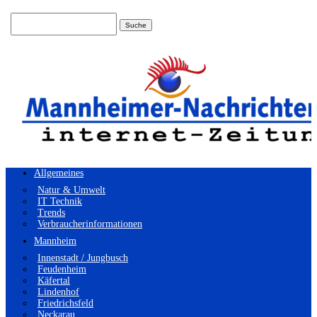
Suchen
nach:
Allgemeines
Natur & Umwelt
IT Technik
Trends
Verbraucherinformationen
Mannheim
Innenstadt / Jungbusch
Feudenheim
Käfertal
Lindenhof
Friedrichsfeld
Neckarau