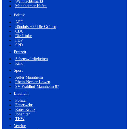
Weihnachtsmarkt
Mannheimer Hafen
Politik
AFD
Bündnis 90 / Die Grünen
CDU
Die Linke
FDP
SPD
Freizeit
Sehenswürdigkeiten
Kino
Sport
Adler Mannheim
Rhein-Neckar Löwen
SV Waldhof Mannheim 07
Blaulicht
Polizei
Feuerwehr
Rotes Kreuz
Johaniter
THW
Vereine