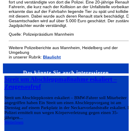
fort und verständigte von dort die Polizei. Eine 20-jährige Renault-
Fahrerin, die kurz nach der Kollision an der Unfallstelle vorbeikam
erkannte das auf der Fahrbahn liegende Tier zu spät und kollidier
mit diesem. Dabei wurde auch deren Renault stark beschädigt. D
Gesamtschaden wird auf über 5.000 Euro geschätzt. Der zuständ
Jagdpächter wurde verständigt.
Quelle: Polizeipräsidium Mannheim
Weitere Polizeiberichte aus Mannheim, Heidelberg und der
Umgebung
in unserer Rubrik:
Blaulicht
Das könnte Sie auch interessieren…
Streit um Abschleppmaßnahme eskaliert –
Zeugenaufruf
Streit um Abschleppkosten eskaliert – BMW-Fahrer soll Mitarbeiter
angegriffen haben Ein Streit um einen Abschleppvorgang ist am
Dienstag auf einem Parkplatz in der Neckarvorlandstraße eskaliert. D
Polizei ermittelt nun wegen Körperverletzung gegen einen 35-
jährigen...
Weiterlesen