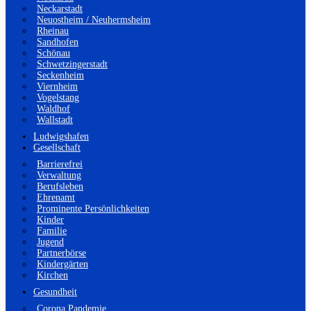
Neckarstadt
Neuostheim / Neuhermsheim
Rheinau
Sandhofen
Schönau
Schwetzingerstadt
Seckenheim
Viernheim
Vogelstang
Waldhof
Wallstadt
Ludwigshafen
Gesellschaft
Barrierefrei
Verwaltung
Berufsleben
Ehrenamt
Prominente Persönlichkeiten
Kinder
Familie
Jugend
Partnerbörse
Kindergärten
Kirchen
Gesundheit
Corona Pandemie