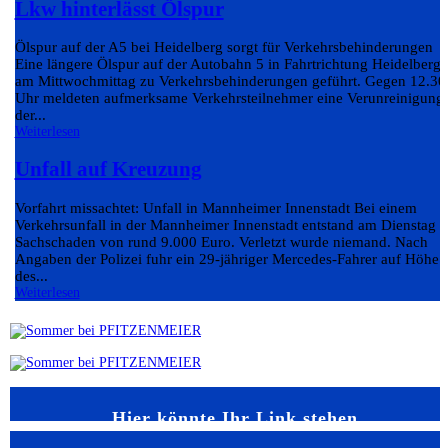
Lkw hinterlässt Ölspur
Ölspur auf der A5 bei Heidelberg sorgt für Verkehrsbehinderungen
Eine längere Ölspur auf der Autobahn 5 in Fahrtrichtung Heidelberg 
am Mittwochmittag zu Verkehrsbehinderungen geführt. Gegen 12.30
Uhr meldeten aufmerksame Verkehrsteilnehmer eine Verunreinigung
der...
Weiterlesen
Unfall auf Kreuzung
Vorfahrt missachtet: Unfall in Mannheimer Innenstadt Bei einem
Verkehrsunfall in der Mannheimer Innenstadt entstand am Dienstag e
Sachschaden von rund 9.000 Euro. Verletzt wurde niemand. Nach
Angaben der Polizei fuhr ein 29-jähriger Mercedes-Fahrer auf Höhe
des...
Weiterlesen
Hier könnte Ihr Link stehen