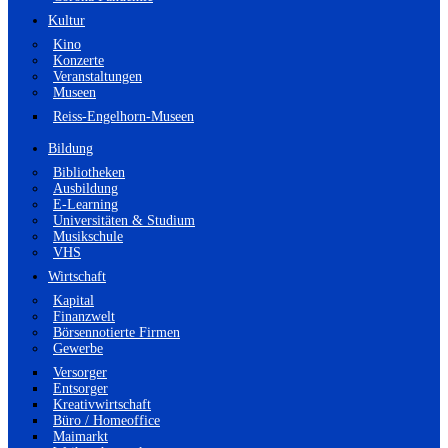
Kultur
Kino
Konzerte
Veranstaltungen
Museen
Reiss-Engelhorn-Museen
Bildung
Bibliotheken
Ausbildung
E-Learning
Universitäten & Studium
Musikschule
VHS
Wirtschaft
Kapital
Finanzwelt
Börsennotierte Firmen
Gewerbe
Versorger
Entsorger
Kreativwirtschaft
Büro / Homeoffice
Maimarkt