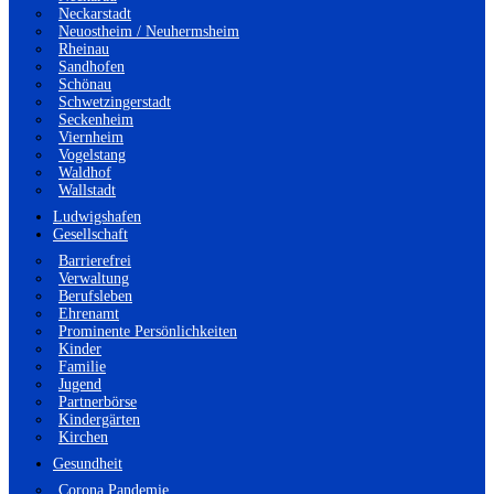
Neckarstadt
Neuostheim / Neuhermsheim
Rheinau
Sandhofen
Schönau
Schwetzingerstadt
Seckenheim
Viernheim
Vogelstang
Waldhof
Wallstadt
Ludwigshafen
Gesellschaft
Barrierefrei
Verwaltung
Berufsleben
Ehrenamt
Prominente Persönlichkeiten
Kinder
Familie
Jugend
Partnerbörse
Kindergärten
Kirchen
Gesundheit
Corona Pandemie