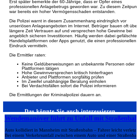
Erst später bemerkte der 60-Jährige, dass er Opfer eines
professionellen Anlagebetrugs geworden war. Zu diesem Zeitpunk
war bereits ein hoher Vermögensschaden entstanden.
Die Polizei warnt in diesem Zusammenhang eindringlich vor
unseriösen Anlageangeboten im Internet. Betrüger bauen oft über
längere Zeit Vertrauen auf und versprechen hohe Gewinne bei
angeblich sicheren Investitionen. Häufig werden dabei gefälschte
Handelsplattformen oder Apps genutzt, die einen professionellen
Eindruck vermitteln.
Die Ermittler raten:
Keine Geldüberweisungen an unbekannte Personen oder
Plattformen tätigen
Hohe Gewinnversprechen kritisch hinterfragen
Anbieter und Plattformen sorgfältig prüfen
Im Zweifel unabhängige Beratung einholen
Bei Verdachtsfällen sofort die Polizei informieren
Die Ermittlungen der Kriminalpolizei dauern an.
Das könnte Sie auch interessieren…
Wendemanöver führt zu Unfall mit Straßenbah
Auto kollidiert in Mannheim mit Straßenbahn – Fahrer leicht verletzt
Bei einem Verkehrsunfall zwischen einem Auto und einer Straßenba