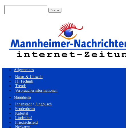
Suchen
nach:
Allgemeines
Natur & Umwelt
IT Technik
Trends
Verbraucherinformationen
Mannheim
Innenstadt / Jungbusch
Feudenheim
Käfertal
Lindenhof
Friedrichsfeld
Neckarau