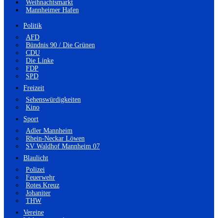
Weihnachtsmarkt
Mannheimer Hafen
Politik
AFD
Bündnis 90 / Die Grünen
CDU
Die Linke
FDP
SPD
Freizeit
Sehenswürdigkeiten
Kino
Sport
Adler Mannheim
Rhein-Neckar Löwen
SV Waldhof Mannheim 07
Blaulicht
Polizei
Feuerwehr
Rotes Kreuz
Johaniter
THW
Vereine