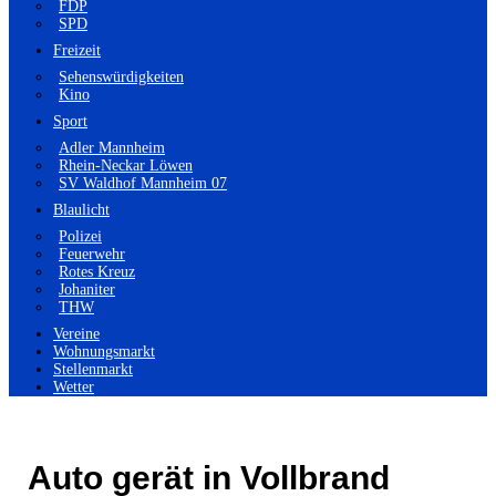
FDP
SPD
Freizeit
Sehenswürdigkeiten
Kino
Sport
Adler Mannheim
Rhein-Neckar Löwen
SV Waldhof Mannheim 07
Blaulicht
Polizei
Feuerwehr
Rotes Kreuz
Johaniter
THW
Vereine
Wohnungsmarkt
Stellenmarkt
Wetter
Auto gerät in Vollbrand