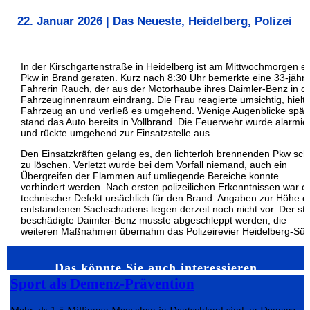
22. Januar 2026
|
Das Neueste
,
Heidelberg
,
Polizei
In der Kirschgartenstraße in Heidelberg ist am Mittwochmorgen ei
Pkw in Brand geraten. Kurz nach 8:30 Uhr bemerkte eine 33-jähri
Fahrerin Rauch, der aus der Motorhaube ihres Daimler-Benz in d
Fahrzeuginnenraum eindrang. Die Frau reagierte umsichtig, hielt 
Fahrzeug an und verließ es umgehend. Wenige Augenblicke spät
stand das Auto bereits in Vollbrand. Die Feuerwehr wurde alarmier
und rückte umgehend zur Einsatzstelle aus.
Den Einsatzkräften gelang es, den lichterloh brennenden Pkw sch
zu löschen. Verletzt wurde bei dem Vorfall niemand, auch ein
Übergreifen der Flammen auf umliegende Bereiche konnte
verhindert werden. Nach ersten polizeilichen Erkenntnissen war e
technischer Defekt ursächlich für den Brand. Angaben zur Höhe d
entstandenen Sachschadens liegen derzeit noch nicht vor. Der sta
beschädigte Daimler-Benz musste abgeschleppt werden, die
weiteren Maßnahmen übernahm das Polizeirevier Heidelberg-Süd
Das könnte Sie auch interessieren…
Sport als Demenz-Prävention