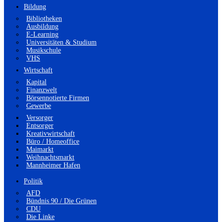
Bildung
Bibliotheken
Ausbildung
E-Learning
Universitäten & Studium
Musikschule
VHS
Wirtschaft
Kapital
Finanzwelt
Börsennotierte Firmen
Gewerbe
Versorger
Entsorger
Kreativwirtschaft
Büro / Homeoffice
Maimarkt
Weihnachtsmarkt
Mannheimer Hafen
Politik
AFD
Bündnis 90 / Die Grünen
CDU
Die Linke