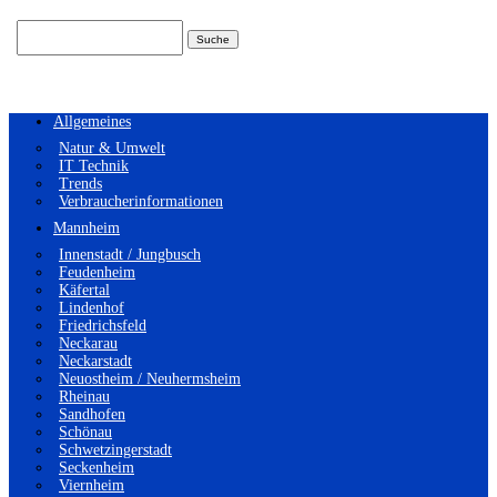
Suchen
nach:
Allgemeines
Natur & Umwelt
IT Technik
Trends
Verbraucherinformationen
Mannheim
Innenstadt / Jungbusch
Feudenheim
Käfertal
Lindenhof
Friedrichsfeld
Neckarau
Neckarstadt
Neuostheim / Neuhermsheim
Rheinau
Sandhofen
Schönau
Schwetzingerstadt
Seckenheim
Viernheim