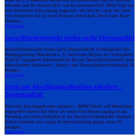
Mehr als 1,5 Millionen Menschen in Deutschland sind an Demenz
erkrankt und die Anzahl derer wächst kontinuierlich. Meist liegt zuvo
eine Alzheimer-Erkrankung zugrunde, die sich im Laufe der Jahre
verschlimmert und zu einer Demenz entwickelt. Doch kann Sport
Demenz...
Weiterlesen
Sprachförderprojekt misha sucht Ehrenamtlich
Sprachförderprojekt misha sucht ehrenamtliche Lernbegleiter Der
Stadtjugendring Mannheim e. V. sucht zum Beginn des Schuljahres
2026/27 engagierte Ehrenamtliche für das Sprachförderprojekt misha
(Mannheimer Inklusions-, Sprach- und Hausaufgabenförderung). Da
Projekt...
Weiterlesen
Streit um Abschleppmaßnahme eskaliert –
Zeugenaufruf
Streit um Abschleppkosten eskaliert – BMW-Fahrer soll Mitarbeiter
angegriffen haben Ein Streit um einen Abschleppvorgang ist am
Dienstag auf einem Parkplatz in der Neckarvorlandstraße eskaliert. D
Polizei ermittelt nun wegen Körperverletzung gegen einen 35-
jährigen...
Weiterlesen