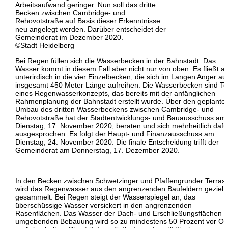
Arbeitsaufwand geringer. Nun soll das dritte
Becken zwischen Cambridge- und
Rehovotstraße auf Basis dieser Erkenntnisse
neu angelegt werden. Darüber entscheidet der
Gemeinderat im Dezember 2020.
©Stadt Heidelberg
Bei Regen füllen sich die Wasserbecken in der Bahnstadt. Das
Wasser kommt in diesem Fall aber nicht nur von oben. Es fließt a
unterirdisch in die vier Einzelbecken, die sich im Langen Anger au
insgesamt 450 Meter Länge aufreihen. Die Wasserbecken sind Tei
eines Regenwasserkonzepts, das bereits mit der anfänglichen
Rahmenplanung der Bahnstadt erstellt wurde. Über den geplante
Umbau des dritten Wasserbeckens zwischen Cambridge- und
Rehovotstraße hat der Stadtentwicklungs- und Bauausschuss am
Dienstag, 17. November 2020, beraten und sich mehrheitlich dafü
ausgesprochen. Es folgt der Haupt- und Finanzausschuss am
Dienstag, 24. November 2020. Die finale Entscheidung trifft der
Gemeinderat am Donnerstag, 17. Dezember 2020.
In den Becken zwischen Schwetzinger und Pfaffengrunder Terras
wird das Regenwasser aus den angrenzenden Baufeldern gezielt
gesammelt. Bei Regen steigt der Wasserspiegel an, das
überschüssige Wasser versickert in den angrenzenden
Rasenflächen. Das Wasser der Dach- und Erschließungsflächen d
umgebenden Bebauung wird so zu mindestens 50 Prozent vor Or