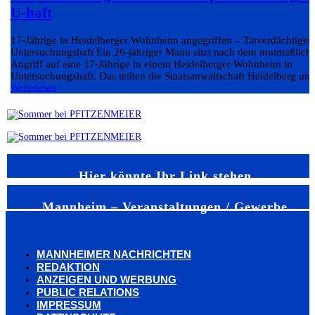
U-haft
17-Jährige in Heidelberger Wohnheim angegriffen – Tatverdächtiger 
Untersuchungshaft Ein 26-jähriger Mann sitzt nach dem mutmaßlich
Angriff auf eine 17-Jährige in einem Heidelberger Wohnheim in
Untersuchungshaft. Das teilten die Staatsanwaltschaft Heidelberg und
Weiterlesen
Hier könnte Ihr Link stehen
Mannheim – Veranstaltungen / Gewerbe
MANNHEIMER NACHRICHTEN
REDAKTION
ANZEIGEN UND WERBUNG
PUBLIC RELATIONS
IMPRESSUM