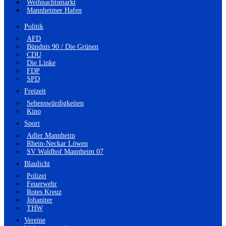
Weihnachtsmarkt
Mannheimer Hafen
Politik
AFD
Bündnis 90 / Die Grünen
CDU
Die Linke
FDP
SPD
Freizeit
Sehenswürdigkeiten
Kino
Sport
Adler Mannheim
Rhein-Neckar Löwen
SV Waldhof Mannheim 07
Blaulicht
Polizei
Feuerwehr
Rotes Kreuz
Johaniter
THW
Vereine