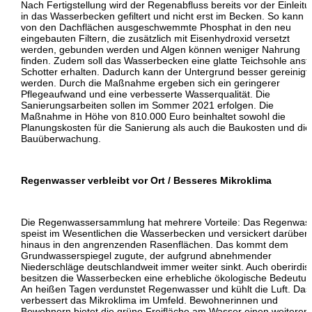
Nach Fertigstellung wird der Regenabfluss bereits vor der Einleit
in das Wasserbecken gefiltert und nicht erst im Becken. So kann 
von den Dachflächen ausgeschwemmte Phosphat in den neu
eingebauten Filtern, die zusätzlich mit Eisenhydroxid versetzt
werden, gebunden werden und Algen können weniger Nahrung
finden. Zudem soll das Wasserbecken eine glatte Teichsohle ansta
Schotter erhalten. Dadurch kann der Untergrund besser gereinigt
werden. Durch die Maßnahme ergeben sich ein geringerer
Pflegeaufwand und eine verbesserte Wasserqualität. Die
Sanierungsarbeiten sollen im Sommer 2021 erfolgen. Die
Maßnahme in Höhe von 810.000 Euro beinhaltet sowohl die
Planungskosten für die Sanierung als auch die Baukosten und die
Bauüberwachung.
Regenwasser verbleibt vor Ort / Besseres Mikroklima
Die Regenwassersammlung hat mehrere Vorteile: Das Regenwas
speist im Wesentlichen die Wasserbecken und versickert darüber
hinaus in den angrenzenden Rasenflächen. Das kommt dem
Grundwasserspiegel zugute, der aufgrund abnehmender
Niederschläge deutschlandweit immer weiter sinkt. Auch oberirdis
besitzen die Wasserbecken eine erhebliche ökologische Bedeutun
An heißen Tagen verdunstet Regenwasser und kühlt die Luft. Das
verbessert das Mikroklima im Umfeld. Bewohnerinnen und
Bewohnern bietet die grüne Freifläche am Wasser einen weiteren