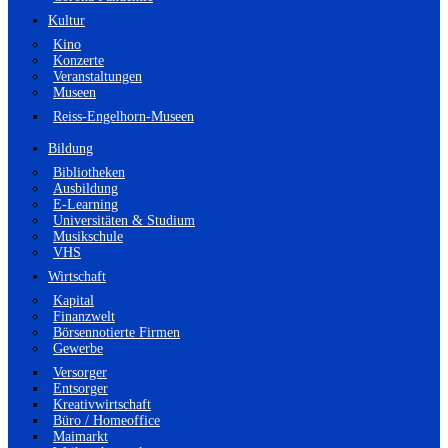
Kultur
Kino
Konzerte
Veranstaltungen
Museen
Reiss-Engelhorn-Museen
Bildung
Bibliotheken
Ausbildung
E-Learning
Universitäten & Studium
Musikschule
VHS
Wirtschaft
Kapital
Finanzwelt
Börsennotierte Firmen
Gewerbe
Versorger
Entsorger
Kreativwirtschaft
Büro / Homeoffice
Maimarkt