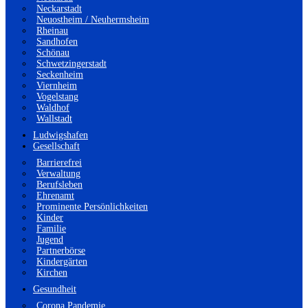
Neckarstadt
Neuostheim / Neuhermsheim
Rheinau
Sandhofen
Schönau
Schwetzingerstadt
Seckenheim
Viernheim
Vogelstang
Waldhof
Wallstadt
Ludwigshafen
Gesellschaft
Barrierefrei
Verwaltung
Berufsleben
Ehrenamt
Prominente Persönlichkeiten
Kinder
Familie
Jugend
Partnerbörse
Kindergärten
Kirchen
Gesundheit
Corona Pandemie