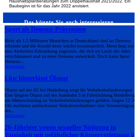
Haushaltsplanberatungen zum Doppelhaushalt 2021/2022. Ein
Baubeginn ist für das Jahr 2022 anvisiert.
Das könnte Sie auch interessieren…
Sport als Demenz-Prävention
Mehr als 1,5 Millionen Menschen in Deutschland sind an Demenz
erkrankt und die Anzahl derer wächst kontinuierlich. Meist liegt zuvo
eine Alzheimer-Erkrankung zugrunde, die sich im Laufe der Jahre
verschlimmert und zu einer Demenz entwickelt. Doch kann Sport
Demenz...
Weiterlesen
Lkw hinterlässt Ölspur
Ölspur auf der A5 bei Heidelberg sorgt für Verkehrsbehinderungen
Eine längere Ölspur auf der Autobahn 5 in Fahrtrichtung Heidelberg 
am Mittwochmittag zu Verkehrsbehinderungen geführt. Gegen 12.30
Uhr meldeten aufmerksame Verkehrsteilnehmer eine Verunreinigung
der...
Weiterlesen
26-Jähriger wegen sexueller Nötigung in
Tateinheit mit gefährlicher Körperverletzung in