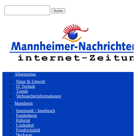
Suchen
nach:
Allgemeines
Natur & Umwelt
IT Technik
Trends
Verbraucherinformationen
Mannheim
Innenstadt / Jungbusch
Feudenheim
Käfertal
Lindenhof
Friedrichsfeld
Neckarau