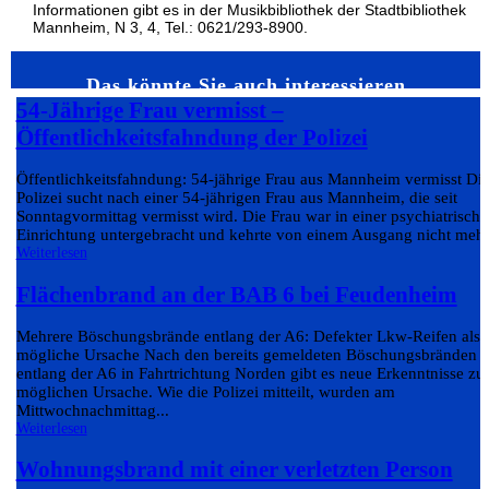
Informationen gibt es in der Musikbibliothek der Stadtbibliothek
Mannheim, N 3, 4, Tel.: 0621/293-8900.
Das könnte Sie auch interessieren…
54-Jährige Frau vermisst –
Öffentlichkeitsfahndung der Polizei
Öffentlichkeitsfahndung: 54-jährige Frau aus Mannheim vermisst Di
Polizei sucht nach einer 54-jährigen Frau aus Mannheim, die seit
Sonntagvormittag vermisst wird. Die Frau war in einer psychiatrisch
Einrichtung untergebracht und kehrte von einem Ausgang nicht mehr.
Weiterlesen
Flächenbrand an der BAB 6 bei Feudenheim
Mehrere Böschungsbrände entlang der A6: Defekter Lkw-Reifen als
mögliche Ursache Nach den bereits gemeldeten Böschungsbränden
entlang der A6 in Fahrtrichtung Norden gibt es neue Erkenntnisse zu
möglichen Ursache. Wie die Polizei mitteilt, wurden am
Mittwochnachmittag...
Weiterlesen
Wohnungsbrand mit einer verletzten Person