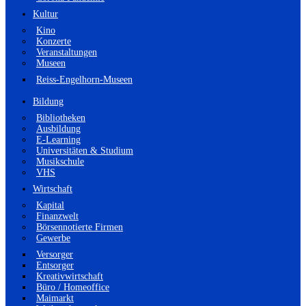
Kultur
Kino
Konzerte
Veranstaltungen
Museen
Reiss-Engelhorn-Museen
Bildung
Bibliotheken
Ausbildung
E-Learning
Universitäten & Studium
Musikschule
VHS
Wirtschaft
Kapital
Finanzwelt
Börsennotierte Firmen
Gewerbe
Versorger
Entsorger
Kreativwirtschaft
Büro / Homeoffice
Maimarkt