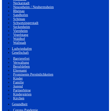
Neckarstadt
Neuostheim / Neuhermsheim
Rheinau
Sandhofen
Schönau
Schwetzingerstadt
Seckenheim
Viernheim
Vogelstang
Waldhof
Wallstadt
Ludwigshafen
Gesellschaft
Barrierefrei
Verwaltung
Berufsleben
Ehrenamt
Prominente Persönlichkeiten
Kinder
Familie
Jugend
Partnerbörse
Kindergärten
Kirchen
Gesundheit
Corona Pandemie