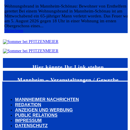
Wohnungsbrand in Mannheim-Schönau: Bewohner von Ersthelfern
gerettet Bei einem Wohnungsbrand in Mannheim-Schönau ist am
Mittwochabend ein 65-jähriger Mann verletzt worden. Das Feuer war
am 5. August 2026 gegen 18 Uhr in einer Wohnung im ersten
Obergeschoss eines...
Weiterlesen
Hier könnte Ihr Link stehen
Mannheim – Veranstaltungen / Gewerbe
MANNHEIMER NACHRICHTEN
REDAKTION
ANZEIGEN UND WERBUNG
PUBLIC RELATIONS
IMPRESSUM
DATENSCHUTZ