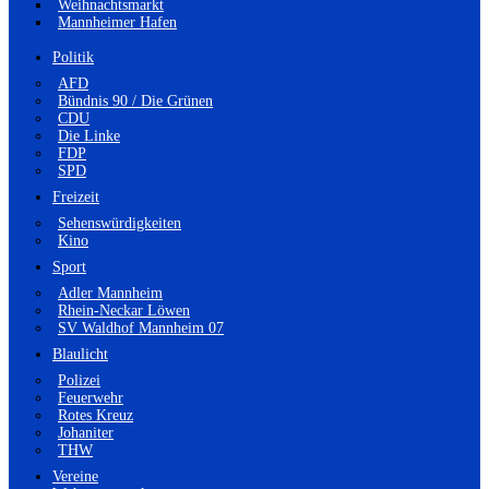
Weihnachtsmarkt
Mannheimer Hafen
Politik
AFD
Bündnis 90 / Die Grünen
CDU
Die Linke
FDP
SPD
Freizeit
Sehenswürdigkeiten
Kino
Sport
Adler Mannheim
Rhein-Neckar Löwen
SV Waldhof Mannheim 07
Blaulicht
Polizei
Feuerwehr
Rotes Kreuz
Johaniter
THW
Vereine