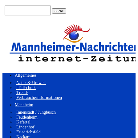
Suchen
nach:
Allgemeines
Natur & Umwelt
IT Technik
Trends
Verbraucherinformationen
Mannheim
Innenstadt / Jungbusch
Feudenheim
Käfertal
Lindenhof
Friedrichsfeld
Neckarau