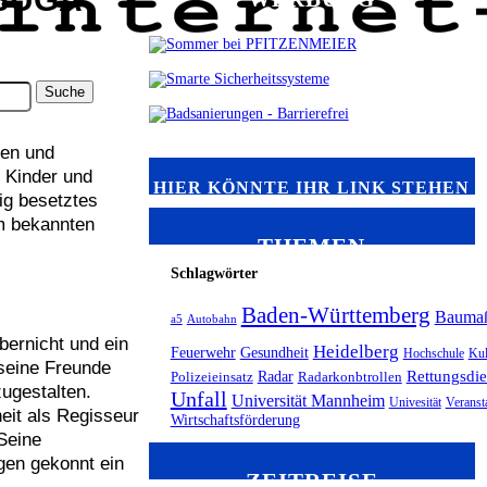
gen und
 Kinder und
HIER KÖNNTE IHR LINK STEHEN
tig besetztes
em bekannten
THEMEN
Schlagwörter
Baden-Württemberg
Bauma
a5
Autobahn
bernicht und ein
Heidelberg
Feuerwehr
Gesundheit
Hochschule
Kul
seine Freunde
Radar
Rettungsdie
Polizeieinsatz
Radarkonbtrollen
ugestalten.
Unfall
Universität Mannheim
Univesität
Veranst
eit als Regisseur
Wirtschaftsförderung
 Seine
gen gekonnt ein
ZEITREISE