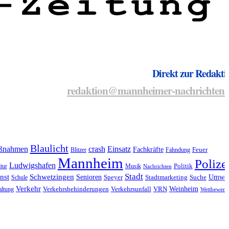
Direkt zur Redakti
redaktion@mannheimer-nachrichten.
Blaulicht
ßnahmen
crash
Einsatz
Fachkräfte
Blitzer
Fahndung
Feuer
Mannheim
Polize
Ludwigshafen
tur
Musik
Politik
Nachrichten
Stadt
nst
Schwetzingen
Senioren
Umwel
Schule
Speyer
Stadtmarketing
Suche
Verkehr
Weinheim
altung
Verkehrsbehinderungen
Verkehrsunfall
VRN
Wettbewerb