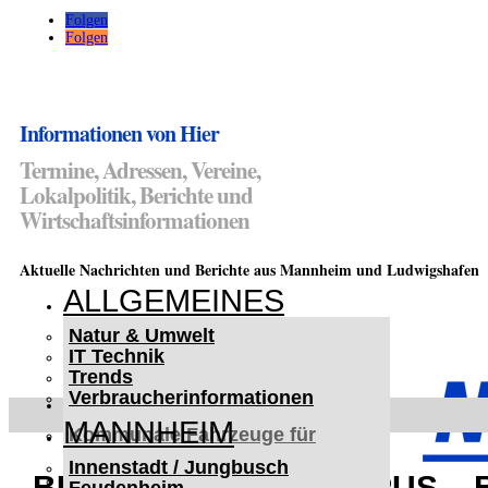
Folgen
Folgen
Informationen von Hier
Termine, Adressen, Vereine,
Lokalpolitik, Berichte und
Wirtschaftsinformationen
Aktuelle Nachrichten und Berichte aus Mannheim und Ludwigshafen
ALLGEMEINES
Natur & Umwelt
IT Technik
Trends
Verbraucherinformationen
< UKRAINE >
MANNHEIM
Kommunale Fahrzeuge für
Czernowitz
Innenstadt / Jungbusch
Nutzfahrzeuge für Czernowitz
BUGA 23: OPEN CAMPUS –