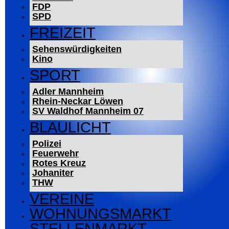
FDP
SPD
FREIZEIT
Sehenswürdigkeiten
Kino
SPORT
Adler Mannheim
Rhein-Neckar Löwen
SV Waldhof Mannheim 07
BLAULICHT
Polizei
Feuerwehr
Rotes Kreuz
Johaniter
THW
VEREINE
WOHNUNGSMARKT
STELLENMARKT