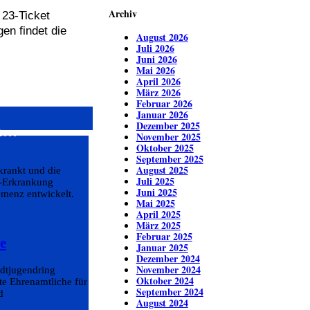
.
Archiv
 23-Ticket
en findet die
August 2026
Juli 2026
Juni 2026
Mai 2026
April 2026
März 2026
Februar 2026
Januar 2026
Dezember 2025
en…
November 2025
Oktober 2025
September 2025
August 2025
krankt und die
Juli 2025
r-Erkrankung
Juni 2025
emenz entwickelt.
Mai 2025
April 2025
März 2025
Februar 2025
e
Januar 2025
Dezember 2024
November 2024
adtjugendring
Oktober 2024
e Ehrenamtliche für
September 2024
d
August 2024