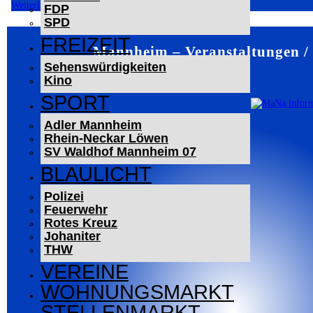
Weiterlesen
FDP
SPD
FREIZEIT
Mannheim – Veranstaltungen /
Sehenswürdigkeiten
Kino
SPORT
Adler Mannheim
Rhein-Neckar Löwen
SV Waldhof Mannheim 07
BLAULICHT
Polizei
Feuerwehr
Rotes Kreuz
Johaniter
THW
VEREINE
WOHNUNGSMARKT
STELLENMARKT