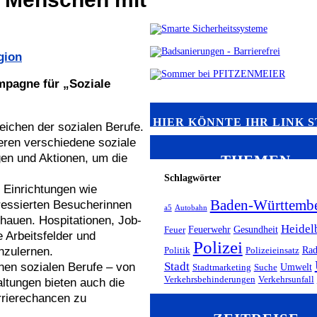
gion
mpagne für „Soziale
HIER KÖNNTE IHR LINK 
eichen der sozialen Berufe.
eren verschiedene soziale
gen und Aktionen, um die
THEMEN
Schlagwörter
 Einrichtungen wie
Baden-Württemb
eressierten Besucherinnen
a5
Autobahn
chauen. Hospitationen, Job-
Heidel
Feuerwehr
Gesundheit
Feuer
e Arbeitsfelder und
Polizei
Rad
nzulernen.
Politik
Polizeieinsatz
Stadt
enen sozialen Berufe – von
Umwelt
Stadtmarketing
Suche
Verkehrsbehinderungen
Verkehrsunfall
altungen bieten auch die
rrierechancen zu