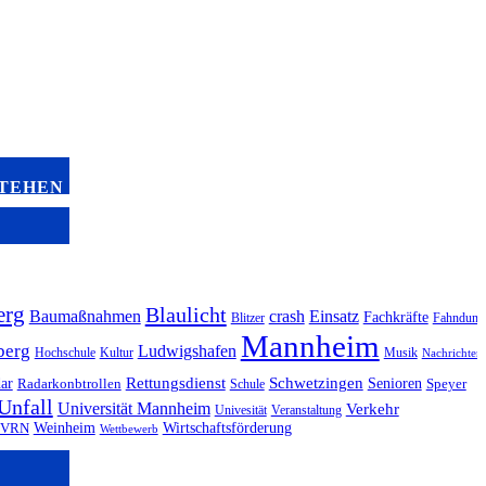
STEHEN
erg
Blaulicht
Baumaßnahmen
crash
Einsatz
Fachkräfte
Blitzer
Fahndung
Mannheim
berg
Ludwigshafen
Hochschule
Kultur
Musik
Nachrichten
ar
Rettungsdienst
Schwetzingen
Senioren
Radarkonbtrollen
Schule
Speyer
Unfall
Universität Mannheim
Verkehr
Univesität
Veranstaltung
Weinheim
Wirtschaftsförderung
VRN
Wettbewerb