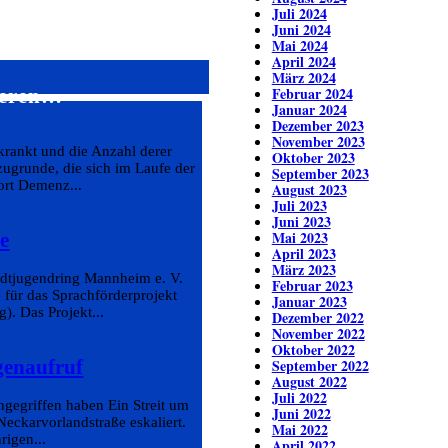
Juli 2024
Juni 2024
Mai 2024
April 2024
März 2024
Februar 2024
sieren…
Januar 2024
Dezember 2023
November 2023
rankt und die Anzahl derer
Oktober 2023
zugrunde, die sich im Laufe der
September 2023
ort Demenz...
August 2023
Juli 2023
Juni 2023
Mai 2023
e
April 2023
März 2023
tadtjugendring Mannheim e. V.
Februar 2023
 für das Sprachförderprojekt
Januar 2023
. Das Projekt...
Dezember 2022
November 2022
Oktober 2022
genaufruf
September 2022
August 2022
Juli 2022
ngegriffen haben Ein Streit um
Juni 2022
eckarvorlandstraße eskaliert.
Mai 2022
rigen...
April 2022