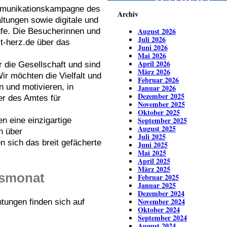
ZEITREISE
mmunikationskampagne des
Archiv
ltungen sowie digitale und
August 2026
ufe. Die Besucherinnen und
Juli 2026
-herz.de über das
Juni 2026
Mai 2026
April 2026
r die Gesellschaft und sind
März 2026
ir möchten die Vielfalt und
Februar 2026
 und motivieren, in
Januar 2026
Dezember 2025
er des Amtes für
November 2025
Oktober 2025
September 2025
 eine einzigartige
August 2025
h über
Juli 2025
en sich das breit gefächerte
Juni 2025
Mai 2025
April 2025
März 2025
nsmonat
Februar 2025
Januar 2025
Dezember 2024
November 2024
htungen finden sich auf
Oktober 2024
September 2024
August 2024