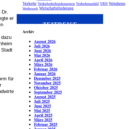
Verkehr
Weinheim
Verkehrsbehinderungen
Verkehrsunfall
VRN
Wirtschaftsförderung
Wettbewerb
 Dr.
egte er
ZEITREISE
in
Archiv
, dazu
August 2026
nnheim
Juli 2026
 Stadt
Juni 2026
Mai 2026
April 2026
März 2026
Februar 2026
Januar 2026
Dezember 2025
orm für
November 2025
r
Oktober 2025
dwirte
September 2025
August 2025
Juli 2025
Juni 2025
Mai 2025
April 2025
März 2025
Februar 2025
Januar 2025