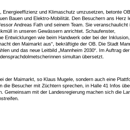
n, Energieeffizienz und Klimaschutz umzusetzen, betonte OB
auen Bauen und Elektro-Mobilität. Den Besuchern ans Herz l
essor Andreas Fath und seinem Team. Sie veranschaulicht 
kmüll in unseren Gewässern anrichtet. Schaufenster,
che Entwicklungen wie beim Handwerk oder bei der Inklusion
t macht den Maimarkt aus“, bekräftigte der OB. Die Stadt Ma
len und das neue Leitbild „Mannheim 2030“. Im Auftrag der
densprachdolmetscherinnen simultan übersetzt.
sei der Maimarkt, so Klaus Mugele, sondern auch eine Plattf
n die Besucher mit Züchtern sprechen, in Halle 41 Infos übe
. Gemeinsam mit der Landesregierung machen sich die Lan
hstreifen.