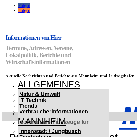
Folgen
Folgen
Informationen von Hier
Termine, Adressen, Vereine,
Lokalpolitik, Berichte und
Wirtschaftsinformationen
Aktuelle Nachrichten und Berichte aus Mannheim und Ludwigshafen
ALLGEMEINES
Natur & Umwelt
IT Technik
Trends
Verbraucherinformationen
< UKRAINE >
MANNHEIM
Kommunale Fahrzeuge für
Czernowitz
Innenstadt / Jungbusch
Nutzfahrzeuge für Czernowitz
Der Maimarkt ist eröffnet