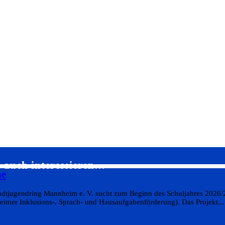
e auch interessieren…
he
tadtjugendring Mannheim e. V. sucht zum Beginn des Schuljahres 2026/
eimer Inklusions-, Sprach- und Hausaufgabenförderung). Das Projekt...