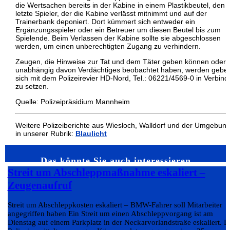
die Wertsachen bereits in der Kabine in einem Plastikbeutel, den 
letzte Spieler, der die Kabine verlässt mitnimmt und auf der
Trainerbank deponiert. Dort kümmert sich entweder ein
Ergänzungsspieler oder ein Betreuer um diesen Beutel bis zum
Spielende. Beim Verlassen der Kabine sollte sie abgeschlossen
werden, um einen unberechtigten Zugang zu verhindern.
Zeugen, die Hinweise zur Tat und dem Täter geben können oder
unabhängig davon Verdächtiges beobachtet haben, werden gebet
sich mit dem Polizeirevier HD-Nord, Tel.: 06221/4569-0 in Verbin
zu setzen.
Quelle: Polizeipräsidium Mannheim
Weitere Polizeiberichte aus Wiesloch, Walldorf und der Umgebun
in unserer Rubrik:
Blaulicht
Das könnte Sie auch interessieren…
Streit um Abschleppmaßnahme eskaliert –
Zeugenaufruf
Streit um Abschleppkosten eskaliert – BMW-Fahrer soll Mitarbeiter
angegriffen haben Ein Streit um einen Abschleppvorgang ist am
Dienstag auf einem Parkplatz in der Neckarvorlandstraße eskaliert. D