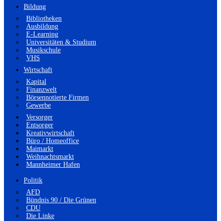
Bildung
Bibliotheken
Ausbildung
E-Learning
Universitäten & Studium
Musikschule
VHS
Wirtschaft
Kapital
Finanzwelt
Börsennotierte Firmen
Gewerbe
Versorger
Entsorger
Kreativwirtschaft
Büro / Homeoffice
Maimarkt
Weihnachtsmarkt
Mannheimer Hafen
Politik
AFD
Bündnis 90 / Die Grünen
CDU
Die Linke