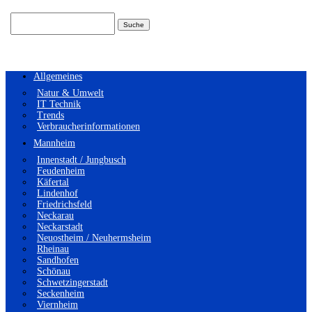
Suchen
nach:
Allgemeines
Natur & Umwelt
IT Technik
Trends
Verbraucherinformationen
Mannheim
Innenstadt / Jungbusch
Feudenheim
Käfertal
Lindenhof
Friedrichsfeld
Neckarau
Neckarstadt
Neuostheim / Neuhermsheim
Rheinau
Sandhofen
Schönau
Schwetzingerstadt
Seckenheim
Viernheim