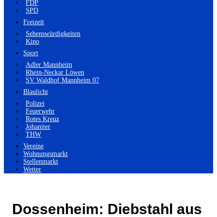
FDP
SPD
Freizeit
Sehenswürdigkeiten
Kino
Sport
Adler Mannheim
Rhein-Neckar Löwen
SV Waldhof Mannheim 07
Blaulicht
Polizei
Feuerwehr
Rotes Kreuz
Johaniter
THW
Vereine
Wohnungsmarkt
Stellenmarkt
Wetter
Dossenheim: Diebstahl aus