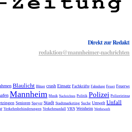
Direkt zur Redakti
redaktion@mannheimer-nachrichten.
Blaulicht
ahmen
crash
Einsatz
Fachkräfte
Feuerweh
Blitzer
Fahndung
Feuer
Mannheim
Polizei
afen
Musik
Politik
Polizeieinsat
Nachrichten
Unfall
Stadt
tzingen
Senioren
Umwelt
Speyer
Stadtmarketing
Suche
hr
Weinheim
Verkehrsbehinderungen
Verkehrsunfall
VRN
Wettbewerb