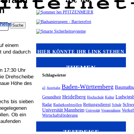
en
heim
uf einem
HIER KÖNNTE IHR LINK STEHEN
zt und dadurch
THEMEN
en 17:30 Uhr
Schlagwörter
die Drehscheibe
enaue Höhe des
Baden-Württemberg
Baumaßn
a5
Autobahn
Heidelberg
Ludwigsh
Gesundheit
Hochschule
Kultur
echs bis sieben
Radar
Rettungsdienst
Schwe
Radarkonbtrollen
Schule
ahegelegenen
Universität Mannheim
Verke
Univesität
Veranstaltung
llen. Ob ein
Wirtschaftsförderung
laufenden
ZEITREISE