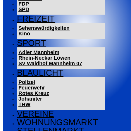
FDP
SPD
FREIZEIT
Sehenswürdigkeiten
Kino
SPORT
Adler Mannheim
Rhein-Neckar Löwen
SV Waldhof Mannheim 07
BLAULICHT
Polizei
Feuerwehr
Rotes Kreuz
Johaniter
THW
VEREINE
WOHNUNGSMARKT
STELLENMARKT