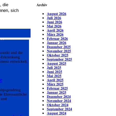
Archiv
, die
nen, sich
August 2026
Juli 2026
Juni 2026
Mai 2026
April 2026
März 2026
n…
Februar 2026
Januar 2026
Dezember 2025
November 2025
krankt und die
Oktober 2025
r-Erkrankung
September 2025
emenz entwickelt.
August 2025
Juli 2025
Juni 2025
Mai 2025
e
April 2025
März 2025
Februar 2025
adtjugendring
Januar 2025
te Ehrenamtliche
Dezember 2024
- und
November 2024
Oktober 2024
September 2024
August 2024