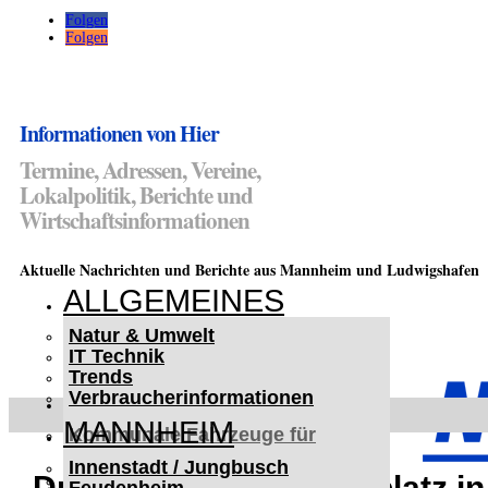
Folgen
Folgen
Informationen von Hier
Termine, Adressen, Vereine,
Lokalpolitik, Berichte und
Wirtschaftsinformationen
Aktuelle Nachrichten und Berichte aus Mannheim und Ludwigshafen
ALLGEMEINES
Natur & Umwelt
IT Technik
Trends
Verbraucherinformationen
< UKRAINE >
MANNHEIM
Kommunale Fahrzeuge für
Czernowitz
Innenstadt / Jungbusch
Nutzfahrzeuge für Czernowitz
Drehscheibe auf Spielplatz i