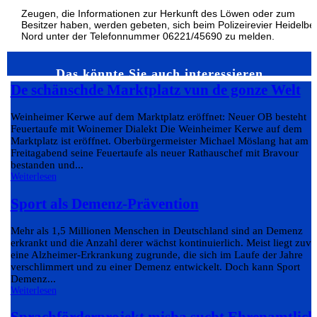
Zeugen, die Informationen zur Herkunft des Löwen oder zum
Besitzer haben, werden gebeten, sich beim Polizeirevier Heidelbe
Nord unter der Telefonnummer 06221/45690 zu melden.
Das könnte Sie auch interessieren…
De schänschde Marktplatz vun de gonze Welt
Weinheimer Kerwe auf dem Marktplatz eröffnet: Neuer OB besteht
Feuertaufe mit Woinemer Dialekt Die Weinheimer Kerwe auf dem
Marktplatz ist eröffnet. Oberbürgermeister Michael Möslang hat am
Freitagabend seine Feuertaufe als neuer Rathauschef mit Bravour
bestanden und...
Weiterlesen
Sport als Demenz-Prävention
Mehr als 1,5 Millionen Menschen in Deutschland sind an Demenz
erkrankt und die Anzahl derer wächst kontinuierlich. Meist liegt zuvo
eine Alzheimer-Erkrankung zugrunde, die sich im Laufe der Jahre
verschlimmert und zu einer Demenz entwickelt. Doch kann Sport
Demenz...
Weiterlesen