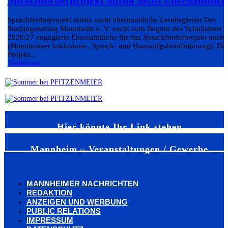
Sprachförderprojekt misha sucht Ehrenamtlich
Sprachförderprojekt misha sucht ehrenamtliche Lernbegleiter Der
Stadtjugendring Mannheim e. V. sucht zum Beginn des Schuljahres
2026/27 engagierte Ehrenamtliche für das Sprachförderprojekt misha
(Mannheimer Inklusions-, Sprach- und Hausaufgabenförderung). Da
Projekt...
Weiterlesen
Hier könnte Ihr Link stehen
Mannheim – Veranstaltungen / Gewerbe
MANNHEIMER NACHRICHTEN
REDAKTION
ANZEIGEN UND WERBUNG
PUBLIC RELATIONS
IMPRESSUM