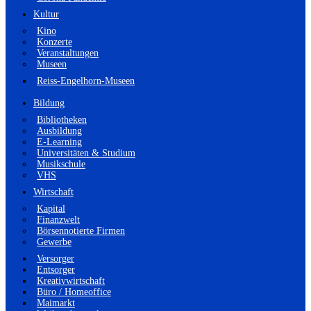
Kultur
Kino
Konzerte
Veranstaltungen
Museen
Reiss-Engelhorn-Museen
Bildung
Bibliotheken
Ausbildung
E-Learning
Universitäten & Studium
Musikschule
VHS
Wirtschaft
Kapital
Finanzwelt
Börsennotierte Firmen
Gewerbe
Versorger
Entsorger
Kreativwirtschaft
Büro / Homeoffice
Maimarkt