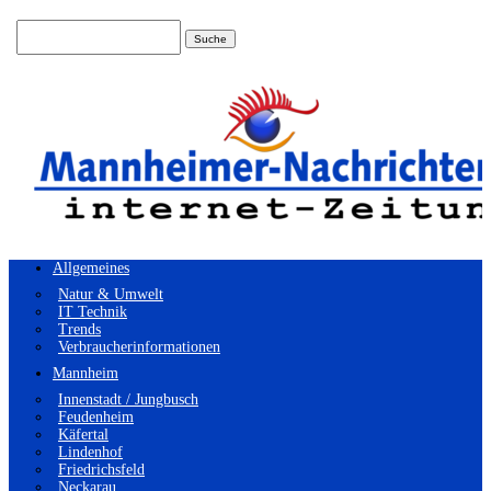
Suchen
nach:
Allgemeines
Natur & Umwelt
IT Technik
Trends
Verbraucherinformationen
Mannheim
Innenstadt / Jungbusch
Feudenheim
Käfertal
Lindenhof
Friedrichsfeld
Neckarau