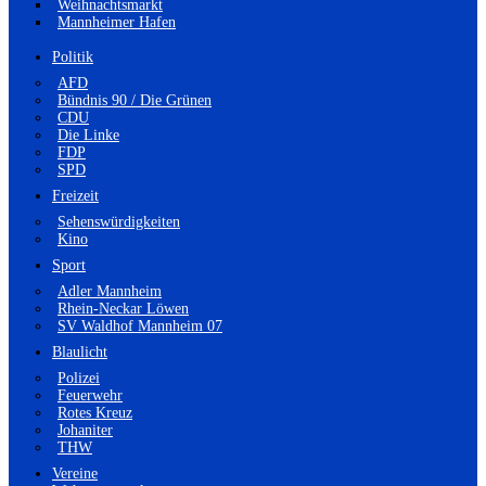
Weihnachtsmarkt
Mannheimer Hafen
Politik
AFD
Bündnis 90 / Die Grünen
CDU
Die Linke
FDP
SPD
Freizeit
Sehenswürdigkeiten
Kino
Sport
Adler Mannheim
Rhein-Neckar Löwen
SV Waldhof Mannheim 07
Blaulicht
Polizei
Feuerwehr
Rotes Kreuz
Johaniter
THW
Vereine