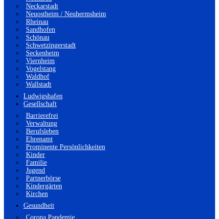
Neckarstadt
Neuostheim / Neuhermsheim
Rheinau
Sandhofen
Schönau
Schwetzingerstadt
Seckenheim
Viernheim
Vogelstang
Waldhof
Wallstadt
Ludwigshafen
Gesellschaft
Barrierefrei
Verwaltung
Berufsleben
Ehrenamt
Prominente Persönlichkeiten
Kinder
Familie
Jugend
Partnerbörse
Kindergärten
Kirchen
Gesundheit
Corona Pandemie