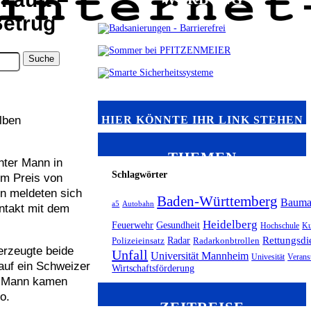
Betrug
HIER KÖNNTE IHR LINK STEHEN
lben
THEMEN
nter Mann in
Schlagwörter
um Preis von
nn meldeten sich
Baden-Württemberg
Bauma
a5
Autobahn
ntakt mit dem
Heidelberg
Feuerwehr
Gesundheit
Hochschule
Ku
Radar
Rettungsdi
Polizeieinsatz
Radarkonbtrollen
erzeugte beide
Unfall
Universität Mannheim
Univesität
Verans
auf ein Schweizer
Wirtschaftsförderung
r Mann kamen
o.
ZEITREISE