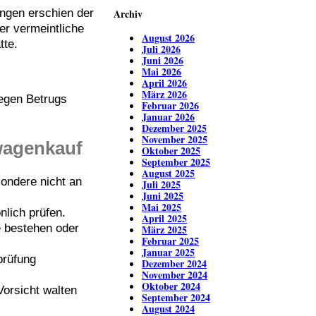
Archiv
ngen erschien der
der vermeintliche
August 2026
tte.
Juli 2026
Juni 2026
Mai 2026
April 2026
März 2026
wegen Betrugs
Februar 2026
Januar 2026
Dezember 2025
November 2025
wagenkauf
Oktober 2025
September 2025
August 2025
ondere nicht an
Juli 2025
Juni 2025
Mai 2025
lich prüfen.
April 2025
e bestehen oder
März 2025
Februar 2025
Januar 2025
prüfung
Dezember 2024
November 2024
Oktober 2024
orsicht walten
September 2024
August 2024