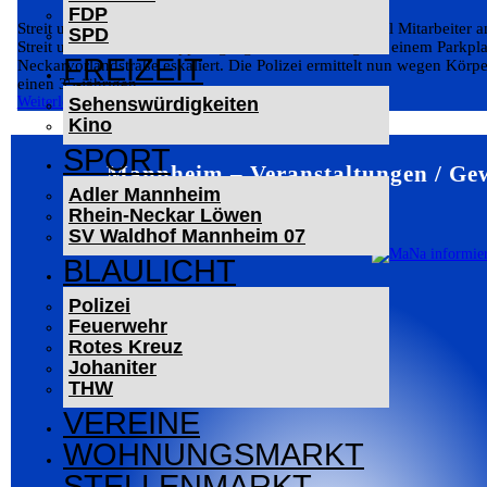
FDP
Streit um Abschleppkosten eskaliert – BMW-Fahrer soll Mitarbeiter a
SPD
Streit um einen Abschleppvorgang ist am Dienstag auf einem Parkpla
FREIZEIT
Neckarvorlandstraße eskaliert. Die Polizei ermittelt nun wegen Körp
einen 35-jährigen...
Sehenswürdigkeiten
Weiterlesen
Kino
SPORT
Mannheim – Veranstaltungen / Ge
Adler Mannheim
Rhein-Neckar Löwen
SV Waldhof Mannheim 07
BLAULICHT
Polizei
Feuerwehr
Rotes Kreuz
Johaniter
THW
VEREINE
WOHNUNGSMARKT
STELLENMARKT