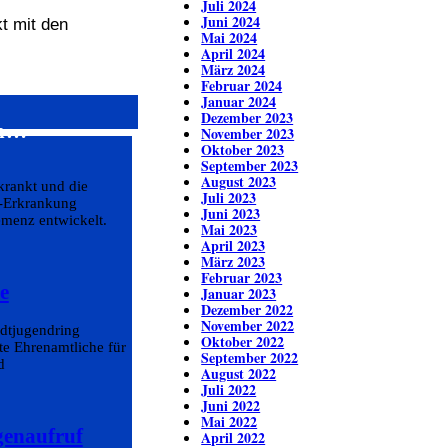
Juli 2024
Juni 2024
kt mit den
Mai 2024
April 2024
März 2024
Februar 2024
Januar 2024
Dezember 2023
en…
November 2023
Oktober 2023
September 2023
August 2023
krankt und die
Juli 2023
r-Erkrankung
Juni 2023
emenz entwickelt.
Mai 2023
April 2023
März 2023
Februar 2023
e
Januar 2023
Dezember 2022
November 2022
adtjugendring
Oktober 2022
e Ehrenamtliche für
September 2022
d
August 2022
Juli 2022
Juni 2022
Mai 2022
genaufruf
April 2022