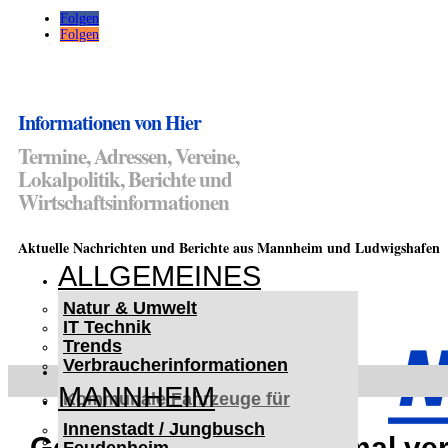
Folgen
Folgen
Informationen von Hier
Termine, Adressen, Vereine,
Lokalpolitik, Berichte und
Wirtschaftsinformationen
Aktuelle Nachrichten und Berichte aus Mannheim und Ludwigshafen
ALLGEMEINES
Natur & Umwelt
IT Technik
Trends
Verbraucherinformationen
< UKRAINE >
MANNHEIM
Kommunale Fahrzeuge für
Czernowitz
Innenstadt / Jungbusch
Nutzfahrzeuge für Czernowitz
Gebrauchtwagen zweimal ver