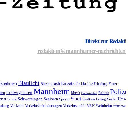
Direkt zur Redakti
redaktion@mannheimer-nachrichten.
Blaulicht
ßnahmen
crash
Einsatz
Fachkräfte
Blitzer
Fahndung
Feuer
Mannheim
Polize
Ludwigshafen
ltur
Musik
Politik
Nachrichten
Stadt
enst
Schwetzingen
Senioren
Umwe
Schule
Speyer
Stadtmarketing
Suche
Verkehr
Weinheim
taltung
Verkehrsbehinderungen
Verkehrsunfall
VRN
Wettbewer