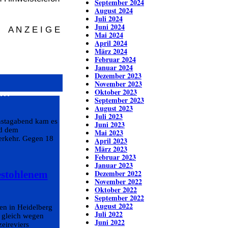
September 2024
August 2024
Juli 2024
Juni 2024
A N Z E I G E
Mai 2024
April 2024
März 2024
Februar 2024
Januar 2024
Dezember 2023
November 2023
n…
Oktober 2023
September 2023
August 2023
Juli 2023
nstagabend kam es
Juni 2023
nd dem
Mai 2023
erkehr. Gegen 18
April 2023
März 2023
Februar 2023
Januar 2023
Dezember 2022
estohlenem
November 2022
Oktober 2022
September 2022
August 2022
en in Heidelberg
Juli 2022
g gleich wegen
Juni 2022
zeireviers