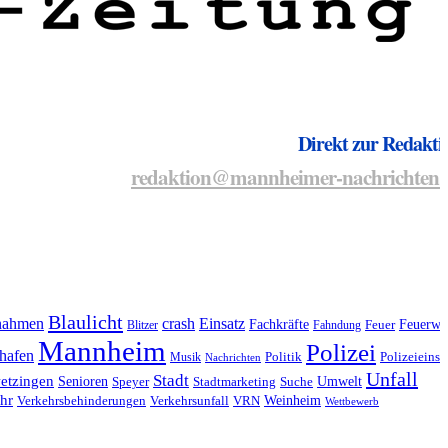
Direkt zur Redakti
redaktion@mannheimer-nachrichten.
Blaulicht
nahmen
crash
Einsatz
Fachkräfte
Feuerwe
Blitzer
Fahndung
Feuer
Mannheim
Polizei
hafen
Musik
Politik
Polizeieinsa
Nachrichten
Unfall
Stadt
etzingen
Senioren
Umwelt
Speyer
Stadtmarketing
Suche
hr
Weinheim
Verkehrsbehinderungen
Verkehrsunfall
VRN
Wettbewerb