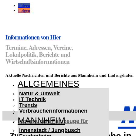
Folgen
Folgen
Informationen von Hier
Termine, Adressen, Vereine,
Lokalpolitik, Berichte und
Wirtschaftsinformationen
Aktuelle Nachrichten und Berichte aus Mannheim und Ludwigshafen
ALLGEMEINES
Natur & Umwelt
IT Technik
Trends
Verbraucherinformationen
< UKRAINE >
MANNHEIM
Kommunale Fahrzeuge für
Czernowitz
Innenstadt / Jungbusch
Nutzfahrzeuge für Czernowitz
Zwei Wohnungseinbrüche in