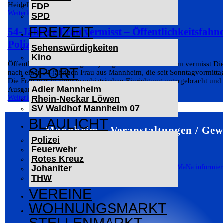
Heidelberg-Mitte...
FDP
Weiterlesen
SPD
FREIZEIT
54-Jährige Frau vermisst – Öffentlichkeitsfahn
Polizei
Sehenswürdigkeiten
Kino
Öffentlichkeitsfahndung: 54-jährige Frau aus Mannheim vermisst Die
SPORT
nach einer 54-jährigen Frau aus Mannheim, die seit Sonntagvormittag
Die Frau war in einer psychiatrischen Einrichtung untergebracht und
Adler Mannheim
Ausgang nicht mehr...
Weiterlesen
Rhein-Neckar Löwen
SV Waldhof Mannheim 07
BLAULICHT
Mannheim – Veranstaltungen / Gew
Polizei
Feuerwehr
Rotes Kreuz
Johaniter
THW
VEREINE
WOHNUNGSMARKT
STELLENMARKT