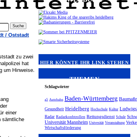
t / Oststadt
tstadt zu zwei
HIER KÖNNTE IHR LINK STEHEN
lpolizei hat
ng um Hinweise.
THEMEN
Schlagwörter
Baden-Württemberg
lang
Baumaß
a5
Autobahn
 der
Heidelberg
Ludwigs
Gesundheit
Hochschule
Kultur
r einer
Radar
Rettungsdienst
Schw
Radarkonbtrollen
Schule
 sämtliche
Universität Mannheim
Verke
Univesität
Veranstaltung
Wirtschaftsförderung