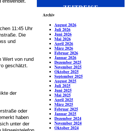
d entwendet.
ZEITREISE
Archiv
August 2026
schen 11:45 Uhr
Juli 2026
Juni 2026
nstraße. Die
Mai 2026
oss und
April 2026
März 2026
Februar 2026
Januar 2026
m Wert von rund
Dezember 2025
o geschätzt.
November 2025
Oktober 2025
September 2025
August 2025
Juli 2025
Juni 2025
ikte der
Mai 2025
April 2025
März 2025
Februar 2025
rstraße oder
Januar 2025
bemerkt haben
Dezember 2024
November 2024
ich unter der
Oktober 2024
 Hinweistelefon