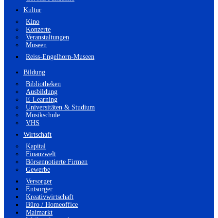
Kultur
Kino
Konzerte
Veranstaltungen
Museen
Reiss-Engelhorn-Museen
Bildung
Bibliotheken
Ausbildung
E-Learning
Universitäten & Studium
Musikschule
VHS
Wirtschaft
Kapital
Finanzwelt
Börsennotierte Firmen
Gewerbe
Versorger
Entsorger
Kreativwirtschaft
Büro / Homeoffice
Maimarkt