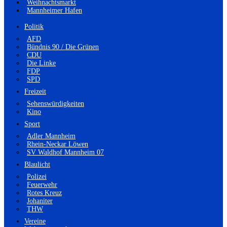
Weihnachtsmarkt
Mannheimer Hafen
Politik
AFD
Bündnis 90 / Die Grünen
CDU
Die Linke
FDP
SPD
Freizeit
Sehenswürdigkeiten
Kino
Sport
Adler Mannheim
Rhein-Neckar Löwen
SV Waldhof Mannheim 07
Blaulicht
Polizei
Feuerwehr
Rotes Kreuz
Johaniter
THW
Vereine