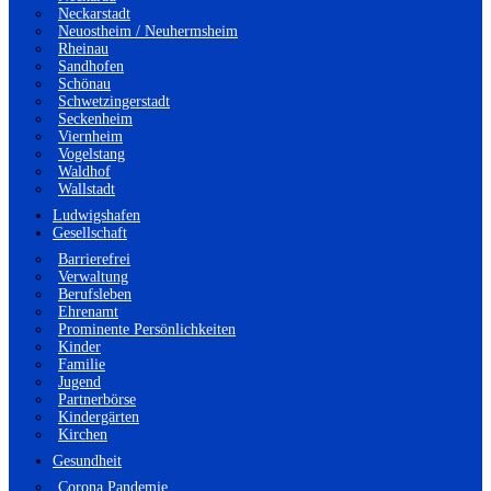
Neckarstadt
Neuostheim / Neuhermsheim
Rheinau
Sandhofen
Schönau
Schwetzingerstadt
Seckenheim
Viernheim
Vogelstang
Waldhof
Wallstadt
Ludwigshafen
Gesellschaft
Barrierefrei
Verwaltung
Berufsleben
Ehrenamt
Prominente Persönlichkeiten
Kinder
Familie
Jugend
Partnerbörse
Kindergärten
Kirchen
Gesundheit
Corona Pandemie