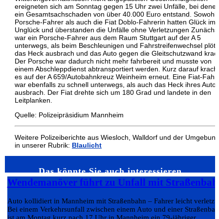
ereigneten sich am Sonntag gegen 15 Uhr zwei Unfälle, bei dene
ein Gesamtsachschaden von über 40.000 Euro entstand. Sowohl 
Porsche-Fahrer als auch die Fiat Doblo-Fahrerin hatten Glück im
Unglück und überstanden die Unfälle ohne Verletzungen Zunächs
war ein Porsche-Fahrer aus dem Raum Stuttgart auf der A 5
unterwegs, als beim Beschleunigen und Fahrstreifenwechsel plötz
das Heck ausbrach und das Auto gegen die Gleitschutzwand krac
Der Porsche war dadurch nicht mehr fahrbereit und musste von
einem Abschleppdienst abtransportiert werden. Kurz darauf krach
es auf der A 659/Autobahnkreuz Weinheim erneut. Eine Fiat-Fahr
war ebenfalls zu schnell unterwegs, als auch das Heck ihres Auto
ausbrach. Der Fiat drehte sich um 180 Grad und landete in den
Leitplanken.
Quelle: Polizeipräsidium Mannheim
Weitere Polizeiberichte aus Wiesloch, Walldorf und der Umgebun
in unserer Rubrik:
Blaulicht
Das könnte Sie auch interessieren…
Wendemanöver führt zu Unfall mit Straßenbah
Auto kollidiert in Mannheim mit Straßenbahn – Fahrer leicht verletzt
Bei einem Verkehrsunfall zwischen einem Auto und einer Straßenba
ist am Montag kurz nach 17 Uhr in Mannheim ein 79-jähriger