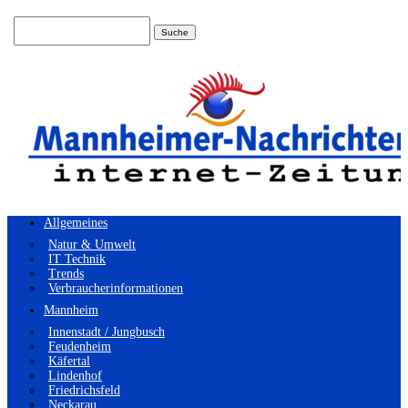
Suchen
nach:
Allgemeines
Natur & Umwelt
IT Technik
Trends
Verbraucherinformationen
Mannheim
Innenstadt / Jungbusch
Feudenheim
Käfertal
Lindenhof
Friedrichsfeld
Neckarau