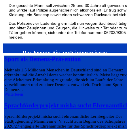
Der gesuchte Mann soll zwischen 25 und 30 Jahre alt gewesen se
und wirkte laut Polizei augenscheinlich alkoholisiert. Er trug schw
Kleidung, ein Basecap sowie einen schwarzen Rucksack bei sich.
Das Polizeirevier Ladenburg ermittelt nun wegen Sachbeschädig
und bittet Zeuginnen und Zeugen, die Hinweise zur Tat oder zum
Täter geben können, sich unter der Telefonnummer 06203/9305-
melden.
Das könnte Sie auch interessieren…
Sport als Demenz-Prävention
Mehr als 1,5 Millionen Menschen in Deutschland sind an Demenz
erkrankt und die Anzahl derer wächst kontinuierlich. Meist liegt zuvo
eine Alzheimer-Erkrankung zugrunde, die sich im Laufe der Jahre
verschlimmert und zu einer Demenz entwickelt. Doch kann Sport
Demenz...
Weiterlesen
Sprachförderprojekt misha sucht Ehrenamtlich
Sprachförderprojekt misha sucht ehrenamtliche Lernbegleiter Der
Stadtjugendring Mannheim e. V. sucht zum Beginn des Schuljahres
2026/27 engagierte Ehrenamtliche für das Sprachförderprojekt misha