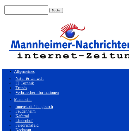
Suchen
nach:
Allgemeines
Natur & Umwelt
IT Technik
Trends
Verbraucherinformationen
Mannheim
Innenstadt / Jungbusch
Feudenheim
Käfertal
Lindenhof
Friedrichsfeld
Neckarau