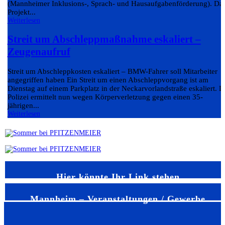
(Mannheimer Inklusions-, Sprach- und Hausaufgabenförderung). Da
Projekt...
Weiterlesen
Streit um Abschleppmaßnahme eskaliert –
Zeugenaufruf
Streit um Abschleppkosten eskaliert – BMW-Fahrer soll Mitarbeiter
angegriffen haben Ein Streit um einen Abschleppvorgang ist am
Dienstag auf einem Parkplatz in der Neckarvorlandstraße eskaliert. D
Polizei ermittelt nun wegen Körperverletzung gegen einen 35-
jährigen...
Weiterlesen
Hier könnte Ihr Link stehen
Mannheim – Veranstaltungen / Gewerbe