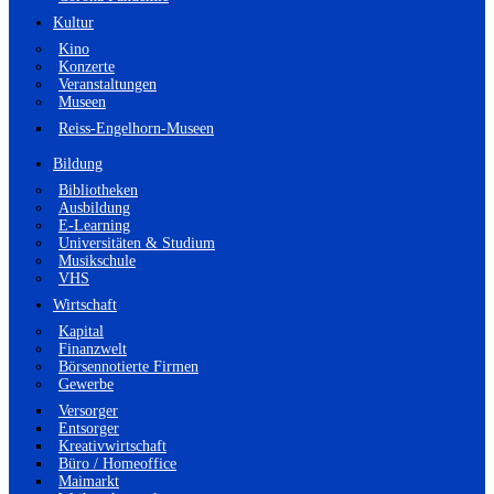
Kultur
Kino
Konzerte
Veranstaltungen
Museen
Reiss-Engelhorn-Museen
Bildung
Bibliotheken
Ausbildung
E-Learning
Universitäten & Studium
Musikschule
VHS
Wirtschaft
Kapital
Finanzwelt
Börsennotierte Firmen
Gewerbe
Versorger
Entsorger
Kreativwirtschaft
Büro / Homeoffice
Maimarkt