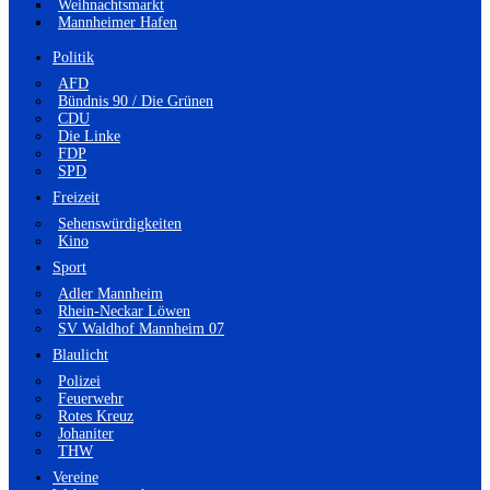
Weihnachtsmarkt
Mannheimer Hafen
Politik
AFD
Bündnis 90 / Die Grünen
CDU
Die Linke
FDP
SPD
Freizeit
Sehenswürdigkeiten
Kino
Sport
Adler Mannheim
Rhein-Neckar Löwen
SV Waldhof Mannheim 07
Blaulicht
Polizei
Feuerwehr
Rotes Kreuz
Johaniter
THW
Vereine