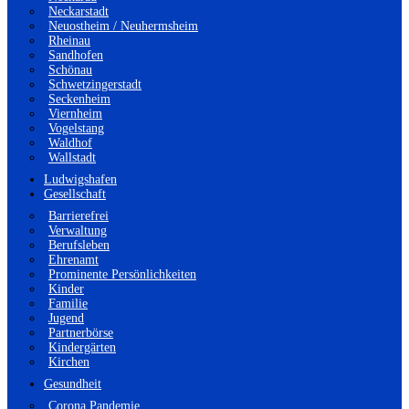
Neckarstadt
Neuostheim / Neuhermsheim
Rheinau
Sandhofen
Schönau
Schwetzingerstadt
Seckenheim
Viernheim
Vogelstang
Waldhof
Wallstadt
Ludwigshafen
Gesellschaft
Barrierefrei
Verwaltung
Berufsleben
Ehrenamt
Prominente Persönlichkeiten
Kinder
Familie
Jugend
Partnerbörse
Kindergärten
Kirchen
Gesundheit
Corona Pandemie