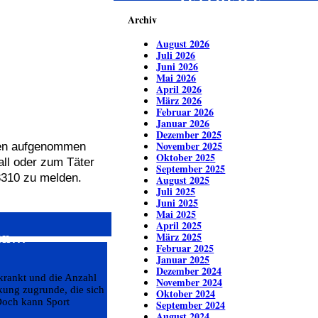
ZEITREISE
Archiv
August 2026
Juli 2026
Juni 2026
Mai 2026
April 2026
März 2026
Februar 2026
Januar 2026
Dezember 2025
November 2025
ngen aufgenommen
Oktober 2025
all oder zum Täter
September 2025
3310 zu melden.
August 2025
Juli 2025
Juni 2025
Mai 2025
April 2025
ren…
März 2025
Februar 2025
Januar 2025
Dezember 2024
krankt und die Anzahl
November 2024
nkung zugrunde, die sich
Oktober 2024
Doch kann Sport
September 2024
August 2024