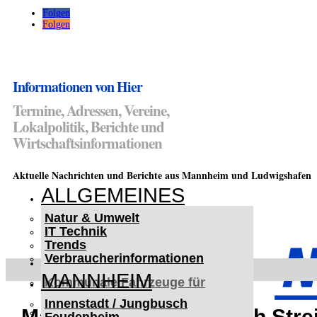
Folgen
Folgen
Informationen von Hier
Termine, Adressen, Vereine,
Lokalpolitik, Berichte und
Wirtschaftsinformationen
Aktuelle Nachrichten und Berichte aus Mannheim und Ludwigshafen
ALLGEMEINES
Natur & Umwelt
IT Technik
Trends
Verbraucherinformationen
< UKRAINE >
MANNHEIM
Kommunale Fahrzeuge für
Czernowitz
Innenstadt / Jungbusch
Nutzfahrzeuge für Czernowitz
Mann in Mannheim nach Streit