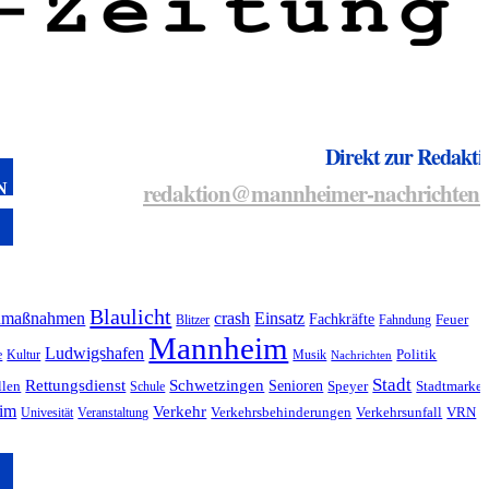
Direkt zur Redakti
redaktion@mannheimer-nachrichten.
N
Blaulicht
umaßnahmen
crash
Einsatz
Fachkräfte
Blitzer
Fahndung
Feuer
Mannheim
Ludwigshafen
e
Kultur
Musik
Politik
Nachrichten
Stadt
Rettungsdienst
Schwetzingen
Senioren
llen
Schule
Speyer
Stadtmarket
eim
Verkehr
Univesität
Veranstaltung
Verkehrsbehinderungen
Verkehrsunfall
VRN