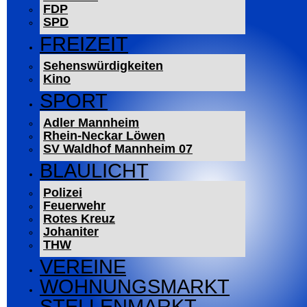
FDP
SPD
FREIZEIT
Sehenswürdigkeiten
Kino
SPORT
Adler Mannheim
Rhein-Neckar Löwen
SV Waldhof Mannheim 07
BLAULICHT
Polizei
Feuerwehr
Rotes Kreuz
Johaniter
THW
VEREINE
WOHNUNGSMARKT
STELLENMARKT