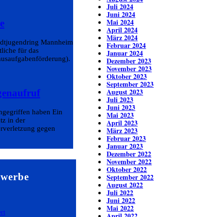
Juli 2024
Juni 2024
Mai 2024
e
April 2024
März 2024
tadtjugendring Mannheim
Februar 2024
liche für das
Januar 2024
ausaufgabenförderung).
Dezember 2023
November 2023
Oktober 2023
September 2023
August 2023
genaufruf
Juli 2023
Juni 2023
ngegriffen haben Ein
Mai 2023
tz in der
April 2023
erverletzung gegen
März 2023
Februar 2023
Januar 2023
Dezember 2022
November 2022
Oktober 2022
ewerbe
September 2022
August 2022
Juli 2022
Juni 2022
Mai 2022
April 2022