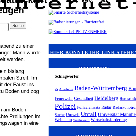
Zeugen
gabend zu einer
HIER KÖNNTE IHR LINK STEHE
hriger Mann wurde
elt werden.
THEMEN
ein bislang
Schlagwörter
balen Streit. Im
t der Faust ins
Baden-Württemberg
Ba
a5
Autobahn
 zu Boden und zog
Heidelberg
Feuerwehr
Gesundheit
Hochschul
Polizei
Radar
Polizeieinsatz
Radarkonbtro
den am Boden
Unfall
Universität Mannh
Umwelt
Suche
chte Prellungen im
Weinheim
Wirtschaftsförderung
Wettbewerb
ungswagen in eine