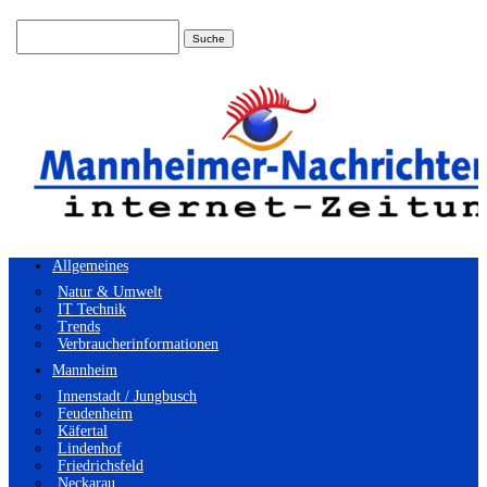
Suchen
nach:
Allgemeines
Natur & Umwelt
IT Technik
Trends
Verbraucherinformationen
Mannheim
Innenstadt / Jungbusch
Feudenheim
Käfertal
Lindenhof
Friedrichsfeld
Neckarau