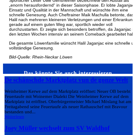
Sportlicher Leiter Uwe Gensheimer bezeichnete den Ausfall als
„enorm herausfordernd“ in dieser Saisonphase. Er lobte Jaganjac
Einsatz und Qualität in der Mannschaft und wünschte ihm eine
schnelle Genesung. Auch Cheftrainer Maik Machulla betonte, das
Halil nach mehreren kleineren Verletzungen und einer Erkrankung
gerade auf einem guten Weg war, sportlich wieder voll
durchzustarten. Er zeigte sich besonders betroffen, da Jaganjac i
den letzten Wochen intensiv an seinem Comeback gearbeitet hab
Die gesamte Löwenfamilie wünscht Halil Jaganjac eine schnelle u
vollständige Genesung.
Bild-Quelle: Rhein-Neckar Löwen
Das könnte Sie auch interessieren…
De schänschde Marktplatz vun de gonze Welt
Weinheimer Kerwe auf dem Marktplatz eröffnet: Neuer OB besteht
Feuertaufe mit Woinemer Dialekt Die Weinheimer Kerwe auf dem
Marktplatz ist eröffnet. Oberbürgermeister Michael Möslang hat am
Freitagabend seine Feuertaufe als neuer Rathauschef mit Bravour
bestanden und...
Weiterlesen
Joey Müller wechselt zum SV Waldhof