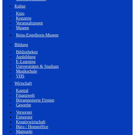
Kultur
Kino
Konzerte
Veranstaltungen
Museen
Reiss-Engelhorn-Museen
Bildung
Bibliotheken
Ausbildung
E-Learning
Universitäten & Studium
Musikschule
VHS
Wirtschaft
Kapital
Finanzwelt
Börsennotierte Firmen
Gewerbe
Versorger
Entsorger
Kreativwirtschaft
Büro / Homeoffice
Maimarkt