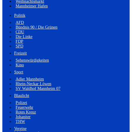
Weihnachtsmarkt
Mannheimer Hafen
Politik
AFD
Bündnis 90 / Die Grünen
CDU
Die Linke
FDP
SPD
Freizeit
Sehenswürdigkeiten
Kino
Sport
Adler Mannheim
Rhein-Neckar Löwen
SV Waldhof Mannheim 07
Blaulicht
Polizei
Feuerwehr
Rotes Kreuz
Johaniter
THW
Vereine