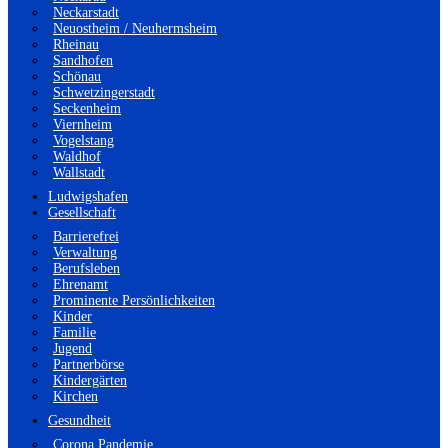
Neckarstadt
Neuostheim / Neuhermsheim
Rheinau
Sandhofen
Schönau
Schwetzingerstadt
Seckenheim
Viernheim
Vogelstang
Waldhof
Wallstadt
Ludwigshafen
Gesellschaft
Barrierefrei
Verwaltung
Berufsleben
Ehrenamt
Prominente Persönlichkeiten
Kinder
Familie
Jugend
Partnerbörse
Kindergärten
Kirchen
Gesundheit
Corona Pandemie