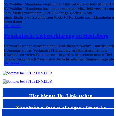
SV Waldhof Mannheim verpflichtet Mittelfeldspieler Joey Müller Der
SV Waldhof Mannheim hat sich im zentralen Mittelfeld verstärkt und
Joey Müller verpflichtet. Der 25-Jährige wechselt vom
niederländischen Zweitligisten Roda JC Kerkrade nach Mannheim u
kehrt damit...
Weiterlesen
Musikalische Liebeserklärung an Heidelberg
Hartmut Büchner veröffentlicht „Heidelberger Nacht“ – musikalische
Hommage an die Neckarstadt Heidelberg hat Künstlerinnen und
Künstler seit vielen Generationen inspiriert. Mit seinem neuen Titel
„Heidelberger Nacht“ reiht sich der Schriesheimer Singer-Songwriter.
Weiterlesen
Hier könnte Ihr Link stehen
Mannheim – Veranstaltungen / Gewerbe