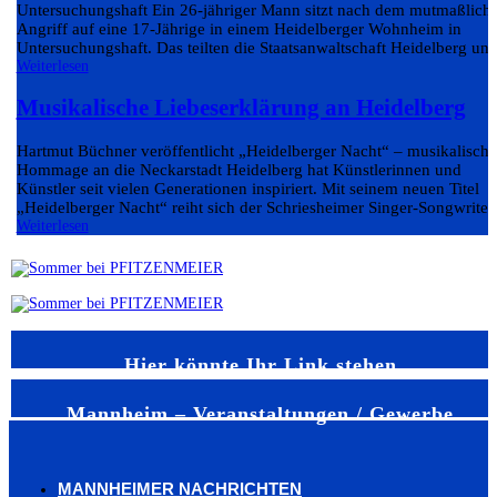
Untersuchungshaft Ein 26-jähriger Mann sitzt nach dem mutmaßlich
Angriff auf eine 17-Jährige in einem Heidelberger Wohnheim in
Untersuchungshaft. Das teilten die Staatsanwaltschaft Heidelberg und
Weiterlesen
Musikalische Liebeserklärung an Heidelberg
Hartmut Büchner veröffentlicht „Heidelberger Nacht“ – musikalische
Hommage an die Neckarstadt Heidelberg hat Künstlerinnen und
Künstler seit vielen Generationen inspiriert. Mit seinem neuen Titel
„Heidelberger Nacht“ reiht sich der Schriesheimer Singer-Songwriter.
Weiterlesen
Hier könnte Ihr Link stehen
Mannheim – Veranstaltungen / Gewerbe
MANNHEIMER NACHRICHTEN