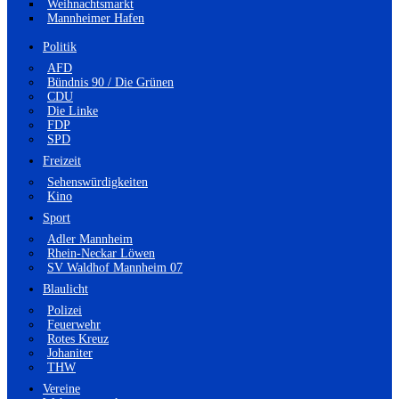
Weihnachtsmarkt
Mannheimer Hafen
Politik
AFD
Bündnis 90 / Die Grünen
CDU
Die Linke
FDP
SPD
Freizeit
Sehenswürdigkeiten
Kino
Sport
Adler Mannheim
Rhein-Neckar Löwen
SV Waldhof Mannheim 07
Blaulicht
Polizei
Feuerwehr
Rotes Kreuz
Johaniter
THW
Vereine