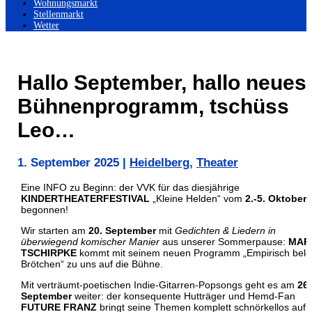
Wohnungsmarkt
Stellenmarkt
Wetter
Hallo September, hallo neues
Bühnenprogramm, tschüss
Leo…
1. September 2025
|
Heidelberg
,
Theater
Eine INFO zu Beginn: der VVK für das diesjährige
KINDERTHEATERFESTIVAL
„Kleine Helden“ vom
2.-5. Oktober
h
begonnen!
Wir starten am
20. September
mit
Gedichten & Liedern in
überwiegend komischer Manier
aus unserer Sommerpause:
MAR
TSCHIRPKE
kommt mit seinem neuen Programm „Empirisch bele
Brötchen“ zu uns auf die Bühne.
Mit verträumt-poetischen Indie-Gitarren-Popsongs geht es am
26.
September
weiter: der konsequente Hutträger und Hemd-Fan
FUTURE FRANZ
bringt seine Themen komplett schnörkellos auf 