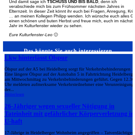
Und damit sage ich
TSCHÜSS UND BIS BALD
, denn ich
verabschiede mich bis zum Frühsommer nächsten Jahres in
Elternzeit. In dieser Zeit könnt ihr euch bei Fragen, Anregung, Kriti
… an meinen Kollegen Philipp wenden. Ich wünsche euch alles Gu
einen schönen und buten Herbst und freue mich, euch im nächst
Jahr im Kulturfenster wieder zu sehen.
Eure Kulturfenster-Leo
🙂
Das könnte Sie auch interessieren…
Lkw hinterlässt Ölspur
Ölspur auf der A5 bei Heidelberg sorgt für Verkehrsbehinderungen
Eine längere Ölspur auf der Autobahn 5 in Fahrtrichtung Heidelberg 
am Mittwochmittag zu Verkehrsbehinderungen geführt. Gegen 12.30
Uhr meldeten aufmerksame Verkehrsteilnehmer eine Verunreinigung
der...
Weiterlesen
26-Jähriger wegen sexueller Nötigung in
Tateinheit mit gefährlicher Körperverletzung in
U-haft
17-Jährige in Heidelberger Wohnheim angegriffen – Tatverdächtiger 