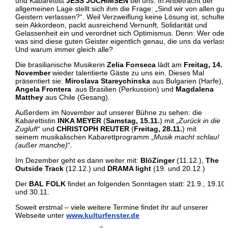
und Kabarettist
JESS JOCHIMSEN
bei uns. In Anbetracht der
allgemeinen Lage stellt sich ihm die Frage: „Sind wir von allen gu
Geistern verlassen?“. Weil Verzweiflung keine Lösung ist, schulter
sein Akkordeon, packt ausreichend Vernunft, Solidarität und
Gelassenheit ein und verordnet sich Optimismus. Denn: Wer oder
was sind diese guten Geister eigentlich genau, die uns da verlas
Und warum immer gleich alle?
Die brasilianische Musikerin
Zelia Fonseca
lädt am
Freitag, 14.
November
wieder talentierte Gäste zu uns ein. Dieses Mal
präsentiert sie:
Miroslava Stareychinska
aus Bulgarien (Harfe),
Angela Frontera
aus Brasilien (Perkussion) und
Magdalena
Matthey
aus Chile (Gesang).
Außerdem im November auf unserer Bühne zu sehen: die
Kabarettistin
INKA MEYER
(
Samstag, 15.11.
) mit „
Zurück in die
Zugluft
“ und
CHRISTOPH REUTER
(
Freitag, 28.11.
) mit
seinem musikalischen Kabarettprogramm „
Musik macht schlau!
(außer manche)
“.
Im Dezember geht es dann weiter mit:
BlöZinger
(11.12.),
The
Outside Track
(12.12.) und
DRAMA light
(19. und 20.12.)
Der
BAL FOLK
findet an folgenden Sonntagen statt: 21.9., 19.10.
und 30.11.
Soweit erstmal – viele weitere Termine findet ihr auf unserer
Webseite unter
www.kulturfenster.de