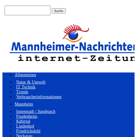
Suchen
nach:
Allgemeines
Natur & Umwelt
IT Technik
Trends
Verbraucherinformationen
Mannheim
Innenstadt / Jungbusch
Feudenheim
Käfertal
Lindenhof
Friedrichsfeld
Neckarau