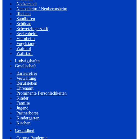
Neckarstadt
Neuostheim / Neuhermsheim
Rheinau
Sandhofen
Schönau
Schwetzingerstadt
Seckenheim
Viernheim
Vogelstang
Waldhof
Wallstadt
Ludwigshafen
Gesellschaft
Barrierefrei
Verwaltung
Berufsleben
Ehrenamt
Prominente Persönlichkeiten
Kinder
Familie
Jugend
Partnerbörse
Kindergärten
Kirchen
Gesundheit
Corona Pandemie