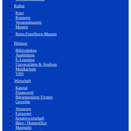
Kultur
Kino
Konzerte
Veranstaltungen
Museen
Reiss-Engelhorn-Museen
Bildung
Bibliotheken
Ausbildung
E-Learning
Universitäten & Studium
Musikschule
VHS
Wirtschaft
Kapital
Finanzwelt
Börsennotierte Firmen
Gewerbe
Versorger
Entsorger
Kreativwirtschaft
Büro / Homeoffice
Maimarkt