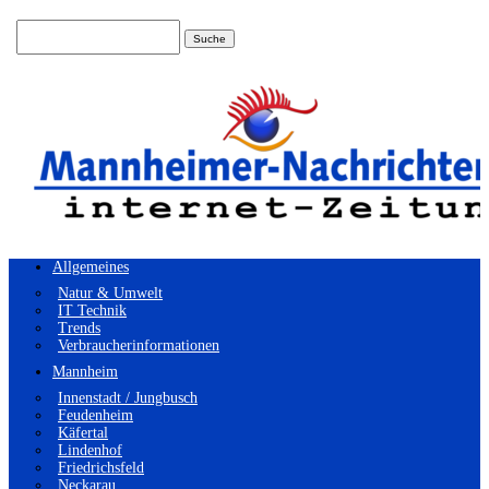
Suchen
nach:
Allgemeines
Natur & Umwelt
IT Technik
Trends
Verbraucherinformationen
Mannheim
Innenstadt / Jungbusch
Feudenheim
Käfertal
Lindenhof
Friedrichsfeld
Neckarau