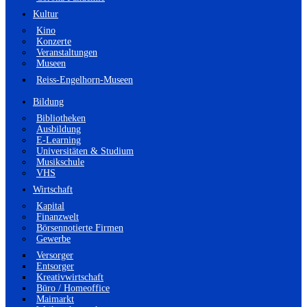
Kultur
Kino
Konzerte
Veranstaltungen
Museen
Reiss-Engelhorn-Museen
Bildung
Bibliotheken
Ausbildung
E-Learning
Universitäten & Studium
Musikschule
VHS
Wirtschaft
Kapital
Finanzwelt
Börsennotierte Firmen
Gewerbe
Versorger
Entsorger
Kreativwirtschaft
Büro / Homeoffice
Maimarkt