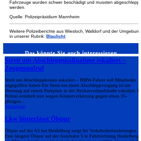
Fahrzeuge wurden schwer beschädigt und mussten abgeschleppt
werden.
Quelle: Polizeipräsidium Mannheim
Weitere Polizeiberichte aus Wiesloch, Walldorf und der Umgebun
in unserer Rubrik:
Blaulicht
Das könnte Sie auch interessieren…
Streit um Abschleppmaßnahme eskaliert –
Zeugenaufruf
Streit um Abschleppkosten eskaliert – BMW-Fahrer soll Mitarbeiter
angegriffen haben Ein Streit um einen Abschleppvorgang ist am
Dienstag auf einem Parkplatz in der Neckarvorlandstraße eskaliert. D
Polizei ermittelt nun wegen Körperverletzung gegen einen 35-
jährigen...
Weiterlesen
Lkw hinterlässt Ölspur
Ölspur auf der A5 bei Heidelberg sorgt für Verkehrsbehinderungen
Eine längere Ölspur auf der Autobahn 5 in Fahrtrichtung Heidelberg 