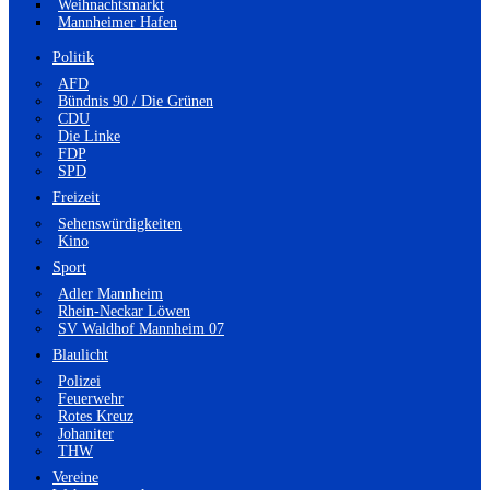
Weihnachtsmarkt
Mannheimer Hafen
Politik
AFD
Bündnis 90 / Die Grünen
CDU
Die Linke
FDP
SPD
Freizeit
Sehenswürdigkeiten
Kino
Sport
Adler Mannheim
Rhein-Neckar Löwen
SV Waldhof Mannheim 07
Blaulicht
Polizei
Feuerwehr
Rotes Kreuz
Johaniter
THW
Vereine