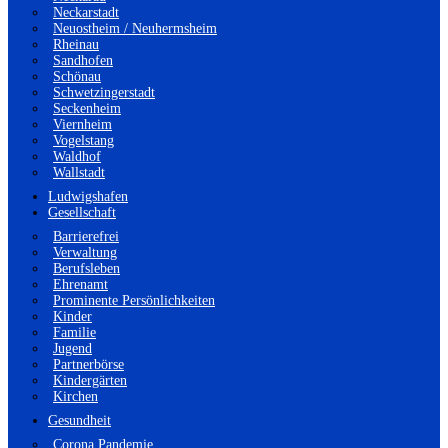
Neckarstadt
Neuostheim / Neuhermsheim
Rheinau
Sandhofen
Schönau
Schwetzingerstadt
Seckenheim
Viernheim
Vogelstang
Waldhof
Wallstadt
Ludwigshafen
Gesellschaft
Barrierefrei
Verwaltung
Berufsleben
Ehrenamt
Prominente Persönlichkeiten
Kinder
Familie
Jugend
Partnerbörse
Kindergärten
Kirchen
Gesundheit
Corona Pandemie