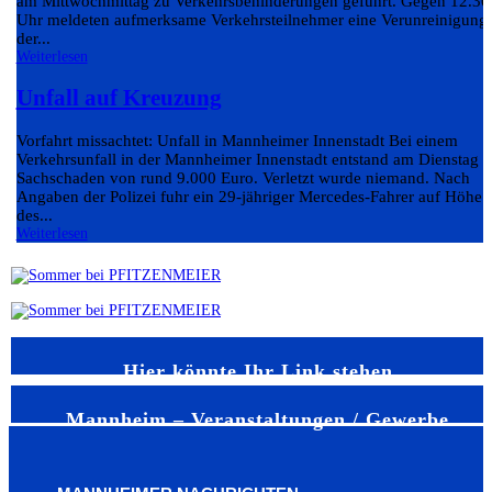
am Mittwochmittag zu Verkehrsbehinderungen geführt. Gegen 12.30
Uhr meldeten aufmerksame Verkehrsteilnehmer eine Verunreinigung
der...
Weiterlesen
Unfall auf Kreuzung
Vorfahrt missachtet: Unfall in Mannheimer Innenstadt Bei einem
Verkehrsunfall in der Mannheimer Innenstadt entstand am Dienstag e
Sachschaden von rund 9.000 Euro. Verletzt wurde niemand. Nach
Angaben der Polizei fuhr ein 29-jähriger Mercedes-Fahrer auf Höhe
des...
Weiterlesen
Hier könnte Ihr Link stehen
Mannheim – Veranstaltungen / Gewerbe