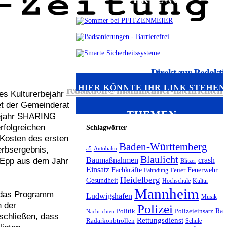
Direkt zur Redakti
redaktion@mannheimer-nachrichten.
HIER KÖNNTE IHR LINK STEHEN
es Kulturerbejahr
t der Gemeinderat
THEMEN
bejahr SHARING
rfolgreichen
Schlagwörter
 Kosten des ersten
Baden-Württemberg
erbsergebnis,
a5
Autobahn
Blaulicht
Baumaßnahmen
crash
+ Epp aus dem Jahr
Blitzer
Einsatz
Fachkräfte
Feuerwehr
Fahndung
Feuer
Heidelberg
Gesundheit
Hochschule
Kultur
Mannheim
n das Programm
Ludwigshafen
Musik
n der
Polizei
Rad
Politik
Polizeieinsatz
Nachrichten
eschließen, dass
Rettungsdienst
Radarkonbtrollen
Schule