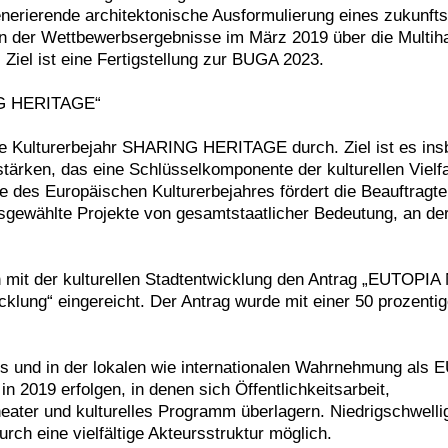
nerierende architektonische Ausformulierung eines zukunfts
n der Wettbewerbsergebnisse im März 2019 über die Multihal
Ziel ist eine Fertigstellung zur BUGA 2023.
NG HERITAGE“
e Kulturerbejahr SHARING HERITAGE durch. Ziel ist es ins
stärken, das eine Schlüsselkomponente der kulturellen Vielf
ele des Europäischen Kulturerbejahres fördert die Beauftragte
gewählte Projekte von gesamtstaatlicher Bedeutung, an de
n mit der kulturellen Stadtentwicklung den Antrag „EUTOP
cklung“ eingereicht. Der Antrag wurde mit einer 50 prozenti
s und in der lokalen wie internationalen Wahrnehmung als
 2019 erfolgen, in denen sich Öffentlichkeitsarbeit,
heater und kulturelles Programm überlagern. Niedrigschwell
rch eine vielfältige Akteursstruktur möglich.