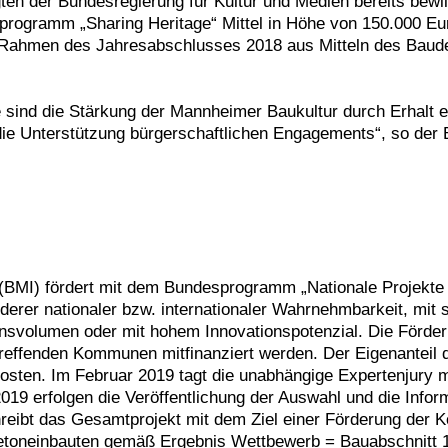
ten der Bundesregierung für Kultur und Medien bereits bewil
programm „Sharing Heritage“ Mittel in Höhe von 150.000 Eu
im Rahmen des Jahresabschlusses 2018 aus Mitteln des Baud
sind die Stärkung der Mannheimer Baukultur durch Erhalt ei
 die Unterstützung bürgerschaftlichen Engagements“, so der
(BMI) fördert mit dem Bundesprogramm „Nationale Projekte
derer nationaler bzw. internationaler Wahrnehmbarkeit, mit 
tionsvolumen oder mit hohem Innovationspotenzial. Die Förd
treffenden Kommunen mitfinanziert werden. Der Eigenantei
tkosten. Im Februar 2019 tagt die unabhängige Expertenjury m
19 erfolgen die Veröffentlichung der Auswahl und die Infor
ibt das Gesamtprojekt mit dem Ziel einer Förderung der Ko
Betoneinbauten gemäß Ergebnis Wettbewerb = Bauabschnitt 