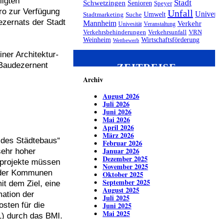
ligten
Stadt
Schwetzingen
Senioren
Speyer
ro zur Verfügung
Unfall
Univers
Umwelt
Stadtmarketing
Suche
ezernats der Stadt
Mannheim
Verkehr
Univesität
Veranstaltung
Verkehrsbehinderungen
Verkehrsunfall
VRN
Weinheim
Wirtschaftsförderung
Wettbewerb
ner Architektur-
 Baudezernent
ZEITREISE
Archiv
August 2026
Juli 2026
Juni 2026
Mai 2026
April 2026
März 2026
 des Städtebaus“
Februar 2026
Januar 2026
sehr hoher
Dezember 2025
erprojekte müssen
November 2025
l der Kommunen
Oktober 2025
September 2025
it dem Ziel, eine
August 2025
mation der
Juli 2025
sten für die
Juni 2025
Mai 2025
1) durch das BMI.