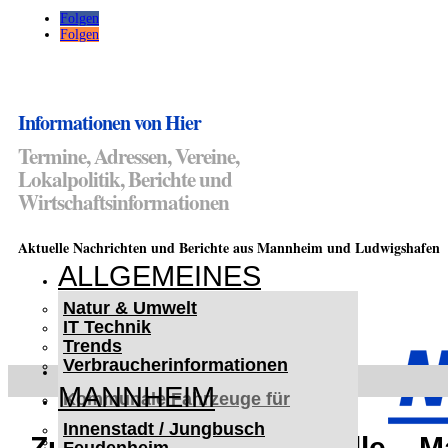
Folgen
Folgen
Informationen von Hier
Termine, Adressen, Vereine,
Lokalpolitik, Berichte und
Wirtschaftsinformationen
Aktuelle Nachrichten und Berichte aus Mannheim und Ludwigshafen
ALLGEMEINES
Natur & Umwelt
IT Technik
Trends
Verbraucherinformationen
< UKRAINE >
MANNHEIM
Kommunale Fahrzeuge für
Czernowitz
Innenstadt / Jungbusch
Nutzfahrzeuge für Czernowitz
Zum Erhalt der Multihalle –