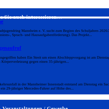
e Sie auch interessieren…
he
tadtjugendring Mannheim e. V. sucht zum Beginn des Schuljahres 2026/
sions-, Sprach- und Hausaufgabenförderung). Das Projekt...
genaufruf
angegriffen haben Ein Streit um einen Abschleppvorgang ist am Diensta
en Körperverletzung gegen einen 35-jährigen...
rkehrsunfall in der Mannheimer Innenstadt entstand am Dienstag ein S
ein 29-jähriger Mercedes-Fahrer auf Höhe des...
 Veranstaltungen / Gewerbe